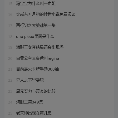
冯宝宝为什么叫一血姐
15
穿越东方月初的转世小说免费阅读
16
西行记之大猿魂第一集
17
one piece里面是什么
18
海贼王女帝结局还会出现吗
19
白雪公主毒皇后叫regina
20
目前最火卡牌手游300抽
21
异人之下毕雯珺
22
周元实力与萧炎的比较
23
海贼王第349集
24
老天师出现在第几集
25