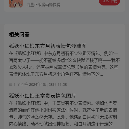
立即下载
海量正版漫画畅快看
相关问答
狐妖小红娘东方月初表情包沙雕图
在《狐妖小红娘》中东方月初有不少沙雕表情包。例如“一
百两太少了——能不能给多点”“这么快就还钱了啊——我不
喜欢欠人钱”，还有被画成霸道总裁形象的表情包等。这些
表情包体现了东方月初这个角色在不同情境下的...
1 个回答
2024年10月28日 11:28
狐妖小红娘王富贵表情包图片
在《狐妖小红娘》中，王富贵有不少表情包。例如他当着
清瞳的面约其他小姐姐被家法伺候时，就产生了新的表情
包，帅气的脸荡然无存。此外，他遇到白月初时无法控制
内心情绪，动不动就出现神颜艺，和白月初这个行走的