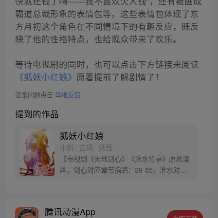
快就还钱了啊——我不喜欢欠人钱”，还有被画成
霸道总裁形象的表情包等。这些表情包体现了东
方月初这个角色在不同情境下的有趣反应，既反
映了他的性格特点，也给观众带来了欢乐。
等待电视剧的同时，也可以点击下方链接来阅读
《狐妖小红娘》
原著提前了解剧情了！
答案问题点击
举报反馈
提到的作品
狐妖小红娘
小新 · 古风 · 妖怪
【电视剧《天地剑心》《淮水竹亭》原著漫
画，剑心对应章节指路：39-85，淮水对应
章节指路272-301】 迷糊萝莉小狐妖，正太
道士没节操。自古人妖生死恋，千载孽缘一
线牵。（每周周四更新。）
腾讯动漫App