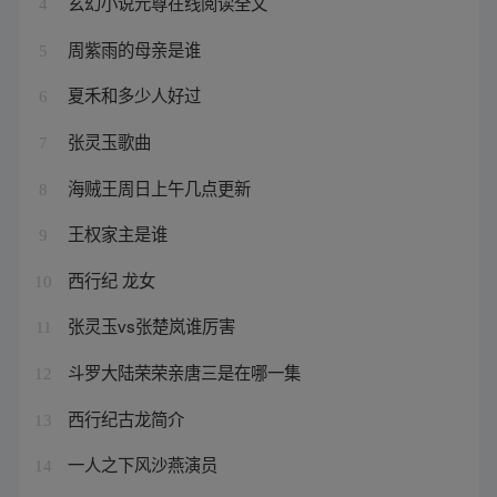
玄幻小说元尊在线阅读全文
4
周紫雨的母亲是谁
5
夏禾和多少人好过
6
张灵玉歌曲
7
海贼王周日上午几点更新
8
王权家主是谁
9
西行纪 龙女
10
张灵玉vs张楚岚谁厉害
11
斗罗大陆荣荣亲唐三是在哪一集
12
西行纪古龙简介
13
一人之下风沙燕演员
14