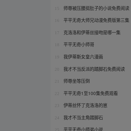
师尊被压腰挺肚子的小说免费阅读
15
平平无奇大师兄动漫免费版第三集
16
克洛洛和伊蒂丝接吻是哪一集
17
平平无奇小师哥
18
我伊蒂斯女皇六漫画
19
我才不当反派的踏脚石免费阅读
20
师尊坐等压倒
21
平平无奇1至100集免费观看
22
伊蒂丝怀了克洛洛的崽
23
我才不当主角踏脚石
24
平平无奇小师弟小说
25