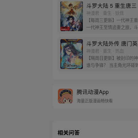
斗罗大陆 5 重生唐三
神漫君 · 重生 · 妖怪
【每周三更新】一代神王重
一代神王至情追妻之旅，斗
斗罗大陆外传 唐门
神漫君 · 重生 · 热血
【隔周日更新】被封印的神
谁与争锋？ 当主角光环碰
腾讯动漫App
海量正版漫画畅快看
相关问答