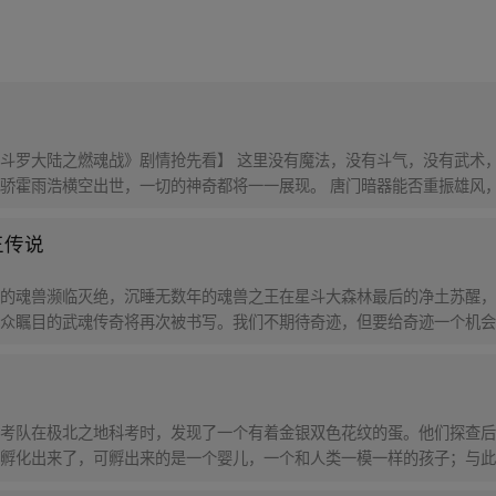
斗罗大陆之燃魂战》剧情抢先看】 这里没有魔法，没有斗气，没有武术，
骄霍雨浩横空出世，一切的神奇都将一一展现。 唐门暗器能否重振雄风
王传说
的魂兽濒临灭绝，沉睡无数年的魂兽之王在星斗大森林最后的净土苏醒，
众瞩目的武魂传奇将再次被书写。我们不期待奇迹，但要给奇迹一个机会
考队在极北之地科考时，发现了一个有着金银双色花纹的蛋。他们探查后
孵化出来了，可孵出来的是一个婴儿，一个和人类一模一样的孩子；与此
在海滨被人发现