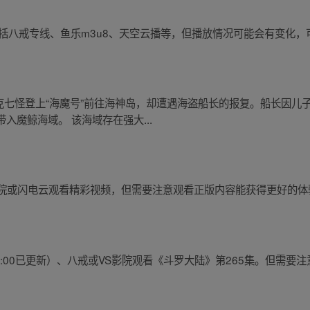
包括八戒专线、鱼乐m3u8、天空云播等，但播放情况可能会有变化
克七怪登上“海魔号”前往海神岛，却遭遇海盗船长的报复。船长因儿
入魔鲸海域。 该海域存在强大...
S影院或闪电云观看精彩视频，但需要注意观看正版内容能获得更好的
15:00已更新）、八戒或VS影院观看《斗罗大陆》第265集。但需