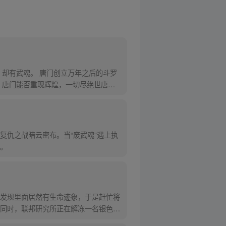
却有武魂。 唐门创立万年之后的斗罗
，唐门能否重现辉煌，一切尽绝世唐
复仇之战暗云密布。当“废武魂”遇上执
。
发现里面居然有生命迹象，于是赶忙将
同时，联邦研究所正在解冻一名银色长