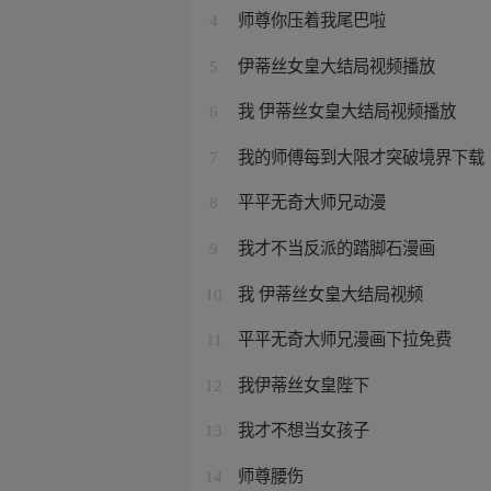
师尊你压着我尾巴啦
4
伊蒂丝女皇大结局视频播放
5
我 伊蒂丝女皇大结局视频播放
6
我的师傅每到大限才突破境界下载
7
平平无奇大师兄动漫
8
我才不当反派的踏脚石漫画
9
我 伊蒂丝女皇大结局视频
10
平平无奇大师兄漫画下拉免费
11
我伊蒂丝女皇陛下
12
我才不想当女孩子
13
师尊腰伤
14