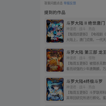
答案问题点击
举报反馈
提到的作品
斗罗大陆 II 绝世唐门
神漫君 · 战斗 · 热血
【每周四更新】【电视剧《
大陆上，唐门式微，一代天
门！
斗罗大陆 第三部 龙
神漫君 · 战斗 · 怪物
【每周五更新】被猎杀无数
着而顽强的少年唐舞麟，万
斗罗大陆4终极斗罗
神漫君 · 战斗 · 热血
【每周五更新】斗罗联邦科
其带回研究所进行孵化。蛋
发女子，而一名蓝发青年则