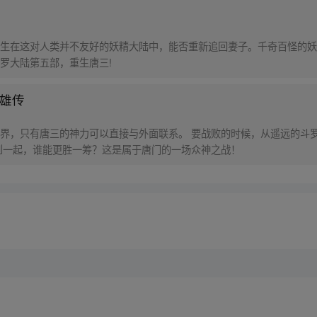
生在这对人类并不友好的妖精大陆中，能否重新追回妻子。千奇百怪的妖
罗大陆第五部，重生唐三!
英雄传
界，只有唐三的神力可以直接与外面联系。 要战败的时候，从遥远的斗罗
到一起，谁能更胜一筹？这是属于唐门的一场众神之战！