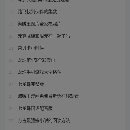
路飞找到伙伴的集数
18
海贼王图片全家福照片
19
元尊武瑶和周元在一起了吗
20
蕾贝卡小时候
21
龙珠第1部全彩漫画
22
龙珠手机游戏大全格斗
23
七龙珠完整版
24
海贼王漫画免费最新话在线观看
25
七龙珠国语配音版
26
万古最强宗小说的阅读方法
27