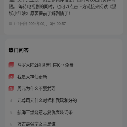
限。 等待电视剧的同时，也可以点击下方链接来阅读《狐
妖小红娘》原著提前了解剧情了！
1 个回答
2024年09月13日 20:57
热门问答
斗罗大陆2绝世唐门第6季免费
1
我是大神仙更新
2
周元为什么不娶武瑶
3
元尊周元什么时候和武瑶和好的
4
航海王燃烧意志复仇套装词条
5
万古最强宗女主是谁
6