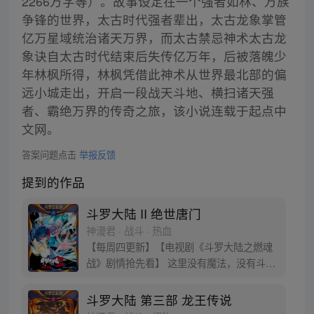
2266万字等）。故事设定在一个强者如林、万族
争锋的世界，太古时代强者辈出，太古龙象掌管
亿万星域统治诸天万界，而太古禁忌神术太古龙
象诀自太古时代结束后失传亿万年，后被落魄少
年林枫所得，林枫凭借此神术从世界最北部的偏
远小城走出，开启一段战天斗地、横扫诸天强
者、霸绝万界的传奇之旅，该小说连载于起点中
文网。
答案问题点击
举报反馈
提到的作品
斗罗大陆 II 绝世唐门
神漫君 · 战斗 · 热血
【每周四更新】【电视剧《斗罗大陆之燃魂
战》剧情抢先看】 这里没有魔法，没有斗
气，没有武术，却有武魂。 唐门创立万年之
后的斗罗大陆上，唐门式微，一代天骄霍雨
斗罗大陆 第三部 龙王传说
浩横空出世，一切的神奇都将一一展现。 唐