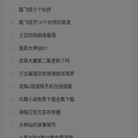
路飞找十个伙伴
7
路飞找齐10个伙伴的是谁
8
土豆四部曲谁最强
9
我是大神仙01
10
龙珠大魔第二集更新了吗
11
万古最强宗铁骨铮铮派境界
12
龙珠z国语版手机在线观看
13
元尊小说免费下载全集下载
14
海贼王官方宣布停播
15
大神仙的故事情节
16
斗罗大陆2第70集免费观看
17