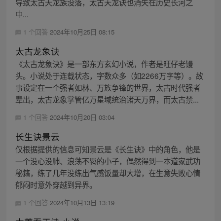
导致太古天龙族没落，太古天龙诀也消失在历史长河之
中...
1 个回答
2024年10月25日 08:15
太古龙象诀
《太古龙象诀》是一部东方玄幻小说，作者是旺仔老馒
头。小说处于连载状态，字数众多（如2266万字等）。故
事设定在一个强者如林、万族争锋的世界，太古时代强者
辈出，太古龙象掌管亿万星域统治诸天万界，而太古禁...
1 个回答
2024年10月20日 03:04
长生诀景云
仅根据提供的信息可知景云是《长生诀》中的角色，他是
一个没心没肺、浪荡不羁的小子，偶然得到一本道家武功
秘籍，练了几年没练出气感饭量却大增，在生意失败心情
郁闷时意外穿越到异界。
1 个回答
2024年10月13日 13:19