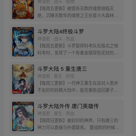
神漫君 · 战斗 · 怪物
门暗器能否重振雄风，唐门能否重现辉煌，
【每周五更新】被猎杀无数的魂兽濒临灭
一切尽绝世唐门！
绝，沉睡无数年的魂兽之王在星斗大森林最
后的净土苏醒，复仇之战暗云密布。当“废武
魂”遇上执着而顽强的少年唐舞麟，万众瞩目
斗罗大陆4终极斗罗
的武魂传奇将再次被书写。我们不期待奇
神漫君 · 战斗 · 热血
迹，但要给奇迹一个机会。
【每周五更新】斗罗联邦科考队在极北之地
科考时，发现了一个有着金银双色花纹的
蛋。他们探查后发现里面居然有生命迹象，
于是赶忙将其带回研究所进行孵化。蛋孵化
斗罗大陆 5 重生唐三
出来了，可孵出来的是一个婴儿，一个和人
神漫君 · 重生 · 妖怪
类一模一样的孩子；与此同时，联邦研究所
【每周三更新】一代神王重生在这对人类并
正在解冻一名银色长发女子，而一名蓝发青
不友好的妖精大陆中，能否重新追回妻子。
年则在海滨被人发现
千奇百怪的妖神变又会带给他怎样的重生之
路？尽在一代神王至情追妻之旅，斗罗大陆
斗罗大陆外传 唐门英雄传
第五部，重生唐三!
神漫君 · 重生 · 热血
【隔周日更新】被封印的神界，只有唐三的
神力可以直接与外面联系。 要战败的时候，
从遥远的斗罗大陆…神界，瞬间翻盘！ 众神