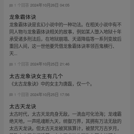
1 个回答
2024年10月26日 04:05
龙象霸体诀
龙象霸体诀是玄幻小说中的一种功法。在相关小说中有不
同人物与龙象霸体诀相关的故事，例如某人堕入地狱十年
承受诸多刑法后，在地狱崩塌、天道降临等一系列变故后
重回人间，这一世他要凭借龙象霸体诀率领百鬼横行、
天...
1 个回答
2024年10月25日 21:46
太古龙象诀女主有几个
《太古龙象诀》中的女主为唐磊，仅一个。
1 个回答
2024年10月25日 17:56
太古天龙诀
太古时代，太古天龙肉身无敌，一滴血可化沧海；龙魂霸
绝天地，一声吼魂断九天，统御万界，其拥有万法无敌的
太古天龙诀。但太古天龙被冥族算计，被禁咒万古岁月，