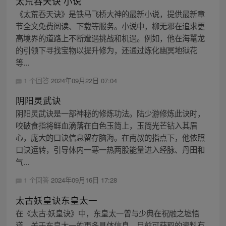
太荒吞天诀 小说
《太荒吞天诀》是铁马飞桥大神的最新小说，提供最新章
节全文免费阅读、下载等服务。小说中，柳无邪在追求更
高境界的道路上不断遭遇挑战和机遇。例如，他在海鼍龙
的引领下寻找宝物以提升修为，还通过炼化幽冥地狱花
等...
1 个回答
2024年09月22日 07:04
阴阳灵武诀
阴阳灵武诀是一部神秘的修炼功法。陆少游修炼此诀时，
咬破食指将鲜血滴落在白色玉简上，玉简光芒钻入其眉
心，庞大的口诀信息留存脑海。在南叔的指点下，他依照
口诀运转，引导体内一寒一热两股能量进入经脉、丹田和
气...
1 个回答
2024年09月16日 17:28
太古妖皇诀东皇太一
在《太古·妖皇诀》中，东皇太一曾与少典在祝融之墟悟
道。关于东皇太一的更多具体信息，目前可获取的资料有