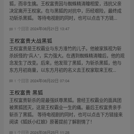
狐，而非生擒。王权富贵因与蜘蛛精清瞳相爱，违抗父亲
决定离开王权家。在与黑狐的对抗中，历经艰险，最终成
功斩杀黑狐。 等待电视剧的同时，也可以点击下方链...
1 个回答
2024年08月21日 13:47
王权富贵大战黑狐
王权富贵是王权霸业与东方淮竹的儿子。他被家族视为斩
杀妖怪的“兵人”，实力强大。在遇到蜘蛛精清瞳后，他的观
念发生了改变。后来，他发现了黑狐，为斩杀黑狐，他与
东方月初商量，以东方月初的名义去王权家取来王权...
1 个回答
2024年08月22日 07:04
王权富贵 黑狐
王权富贵斩杀的是最强妖尊黑狐。曾经王权霸业的面具团
被黑狐团灭，这是王权霸业一生的痛。最后王权富贵亲手
斩杀了黑狐。 等待电视剧的同时，也可以点击下方链接来
阅读《狐妖小红娘》原著提前了解剧情了！
1 个回答
2024年08月25日 11:28