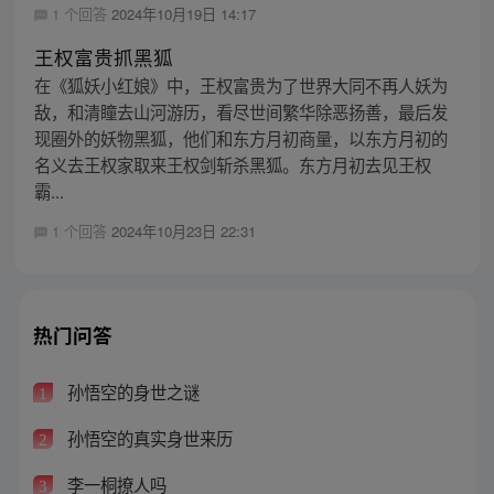
1 个回答
2024年10月19日 14:17
王权富贵抓黑狐
在《狐妖小红娘》中，王权富贵为了世界大同不再人妖为
敌，和清瞳去山河游历，看尽世间繁华除恶扬善，最后发
现圈外的妖物黑狐，他们和东方月初商量，以东方月初的
名义去王权家取来王权剑斩杀黑狐。东方月初去见王权
霸...
1 个回答
2024年10月23日 22:31
热门问答
孙悟空的身世之谜
1
孙悟空的真实身世来历
2
李一桐撩人吗
3