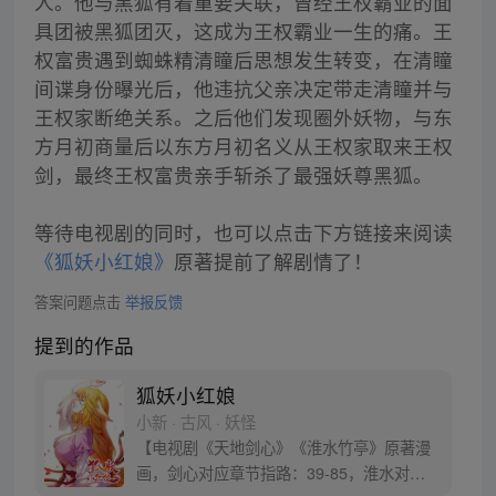
人。他与黑狐有着重要关联，曾经王权霸业的面
具团被黑狐团灭，这成为王权霸业一生的痛。王
权富贵遇到蜘蛛精清瞳后思想发生转变，在清瞳
间谍身份曝光后，他违抗父亲决定带走清瞳并与
王权家断绝关系。之后他们发现圈外妖物，与东
方月初商量后以东方月初名义从王权家取来王权
剑，最终王权富贵亲手斩杀了最强妖尊黑狐。
等待电视剧的同时，也可以点击下方链接来阅读
《狐妖小红娘》
原著提前了解剧情了！
答案问题点击
举报反馈
提到的作品
狐妖小红娘
小新 · 古风 · 妖怪
【电视剧《天地剑心》《淮水竹亭》原著漫
画，剑心对应章节指路：39-85，淮水对应