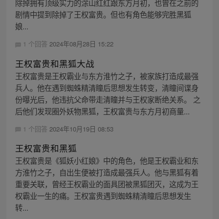
除掉拥有顶级实力的涂山红红跟东方月初，也曾在之前的
剧情中提到除掉了王权富贵。但也有角色能够完胜黑狐
娘...
1 个回答
2024年08月28日 15:22
王权富贵和黑狐大战
王权富贵是王权霸业与东方淮竹之子，被家族打造成最强
兵人。他在遇到蜘蛛精清瞳后思想发生转变，清瞳间谍身
份曝光后，他违抗父命带走清瞳并与王权家断绝关系。 之
后他们发现圈外妖物黑狐，王权富贵与东方月初商量...
1 个回答
2024年10月19日 08:53
王权富贵和黑狐
王权富贵是《狐妖小红娘》中的角色，他是王权霸业和东
方淮竹之子，自出生便被打造成最强兵人。他与黑狐有着
重要关联，曾经王权霸业的面具团被黑狐团灭，这成为王
权霸业一生的痛。王权富贵遇到蜘蛛精清瞳后思想发生
转...