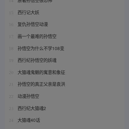
原著孙悟空很恐怖
14
西行记大妖
15
复仇孙悟空动漫
16
画一个最难的孙悟空
17
孙悟空为什么不学108变
18
西行纪孙悟空的妖魂
19
大猿魂鬼魈的寓意和象征
20
孙悟空的真正父亲是袁洪
21
动漫孙悟空
22
西行纪大猿魂2
23
大猿魂40话
24