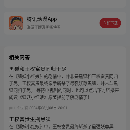
章节指路272-301】 迷糊萝莉小狐妖，正太
道士没节操。自古人妖生死恋，千载孽缘一
线牵。（每周周四更新。）
腾讯动漫App
立即下载
海量正版漫画畅快看
相关问答
黑狐和王权富贵同归于尽
在《狐妖小红娘》的剧情中，并非是黑狐和王权富贵同归
于尽。王权富贵最终亲手斩杀了最强妖尊黑狐，并未与黑
狐同归于尽。 等待电视剧的同时，也可以点击下方链接来
阅读《狐妖小红娘》原著提前了解剧情了！
1 个回答
2024年08月06日 20:01
王权富贵生擒黑狐
在《狐妖小红娘》中，王权富贵最终斩杀了最强妖尊黑