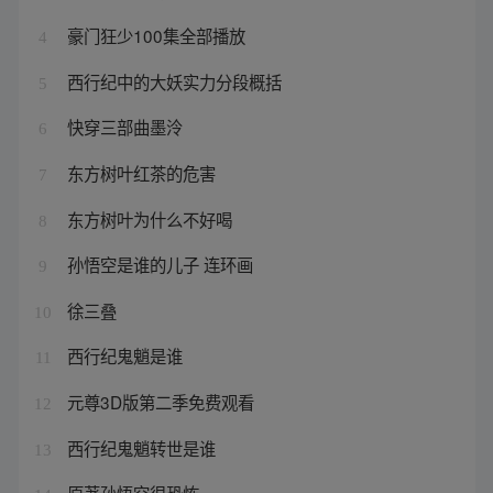
豪门狂少100集全部播放
4
西行纪中的大妖实力分段概括
5
快穿三部曲墨泠
6
东方树叶红茶的危害
7
东方树叶为什么不好喝
8
孙悟空是谁的儿子 连环画
9
徐三叠
10
西行纪鬼魈是谁
11
元尊3D版第二季免费观看
12
西行纪鬼魈转世是谁
13