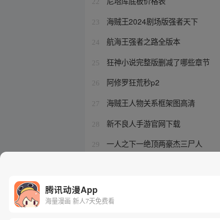
尼塔库底板价格表
22
海贼王2024剧场版强者天下
23
航海王强者之路全版本
24
狂神小说完整版删减了哪些章节
25
阿修罗狂荒秒p2
26
海贼王人物关系框架图高清
27
新不良人手游官网下载
28
一人之下一绝顶两豪杰三尸人
29
海贼王最新电影
30
腾讯动漫App
海量漫画 新人7天免费看