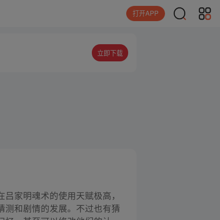
打开APP
立即下载
在吕家明魂术的使用天赋极高，
猜测和剧情的发展。不过也有猜