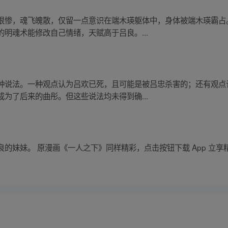
很惨，魂飞魄散，仅留一点意识在端木瑛躯体中，身体被端木瑛霸占
明魂术能修改自己情绪，天赋高于吕良。...
种说法。一种观点认为吕欢已死，且可能是被吕忠杀害的；还有观点
为了后来的曲彤。但这些说法均未得到确...
的妹妹。 原漫画《一人之下》同样精彩，点击按钮下载 App 立享