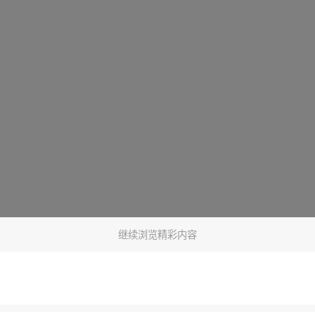
继续浏览精彩内容
腾讯漫画
起点读书
QQ阅读