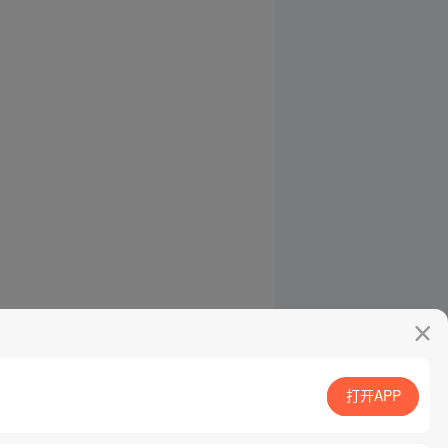
打开APP