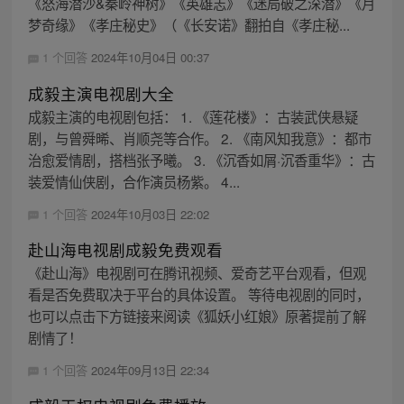
《怒海潜沙&秦岭神树》《英雄志》《迷局破之深潜》《月
梦奇缘》《孝庄秘史》（《长安诺》翻拍自《孝庄秘...
1 个回答
2024年10月04日 00:37
成毅主演电视剧大全
成毅主演的电视剧包括： 1. 《莲花楼》：古装武侠悬疑
剧，与曾舜晞、肖顺尧等合作。 2. 《南风知我意》：都市
治愈爱情剧，搭档张予曦。 3. 《沉香如屑·沉香重华》：古
装爱情仙侠剧，合作演员杨紫。 4...
1 个回答
2024年10月03日 22:02
赴山海电视剧成毅免费观看
《赴山海》电视剧可在腾讯视频、爱奇艺平台观看，但观
看是否免费取决于平台的具体设置。 等待电视剧的同时，
也可以点击下方链接来阅读《狐妖小红娘》原著提前了解
剧情了！
1 个回答
2024年09月13日 22:34