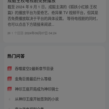
成毅王权电视剧免费播放
截至 2024 年 9 月 1 日，成毅主演的《狐妖小红娘·王权
篇》的播放平台为爱奇艺、奇异果 TV 视频平台，但其是
否免费播放取决于平台的具体设置。 等待电视剧的同时，
也可以点击下方链接来阅读...
1 个回答
2024年09月07日 04:24
热门问答
吞噬星空2最新章节目录
1
金角巨兽最后什么等级
2
神印王座开局成为神印骑士
3
从神印王座开始签到的小说
4
李七夜电视剧全集