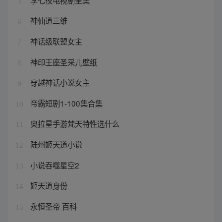
5
神仙道三维
6
神话级联盟女主
7
神印王座圣采儿壁纸
8
穿越神话小说女主
9
帝霸短剧1-100集合集
10
奥拉星手游梵天特性选什么
11
陆州姬天道小说
12
小说吞噬星空2
13
姬天道身份
14
永恒圣帝 百科
15