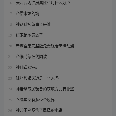
天龙武魂扩展属性栏用什么好点
16
帝霸未填的坑
17
神话科技董事长是谁
18
绍宋结尾怎么了
19
帝霸全集完整版免费观看高清动漫
20
帝临鸿蒙在线阅读
21
神仙道37wan
22
陆州和姬天道是一个人吗
23
神话级专属装备的获取方式有哪些
24
吞噬星空有多少个境界
25
神印王座契约了凤凰的小说
26