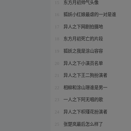
东方月初帅气头像
15
狐妖小红娘最虐的一对是谁
16
异人之下网剧拍摄地
17
东方月初死亡的片段
18
狐妖之我是涂山容容
19
异人之下小演员名单
20
异人之下王二狗扮演者
21
相柳和涂山璟谁是男一
22
一人之下阿无唱的歌
23
异人之下枳瑾花扮演者
24
张楚岚最后怎么样了
25