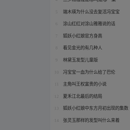
端木瑛为什么没去复活冯宝宝
5
涂山红红对涂山雅雅说的话
6
狐妖小红娘官方身高
7
看见金光的有几种人
8
林黛玉发型儿童版
9
冯宝宝一血为什么给了巴伦
10
主角叫王权富贵的小说
11
夏禾江北最后的结局
12
狐妖小红娘中东方月初出现的集数
13
张灵玉那样的发型叫什么来着
14