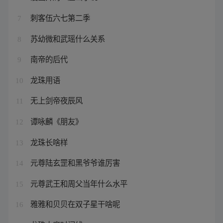
刺客伍六七第二季
7
苏幼微和武瑶什么关系
8
南帝的后代
9
龙珠用语
10
无上剑帝夜辰风
11
谭咏麟《朋友》
12
龙珠长啥样
13
元尊陆玄罡和黑爷爷谁厉害
14
元尊武王和周父当年什么水平
15
雅雅和贝贝在双子星干啥呢
16