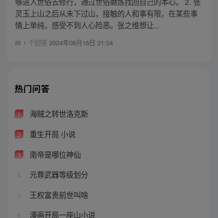
够进入世俗去修行，通过世俗磨炼找回自己的本心。 2. 张
灵玉上山之后从未下过山，接触的人和事有限，在某些事
情上单纯，感受不到人心险恶。张之维想让...
1 个回答
2024年08月16日 21:04
热门问答
海贼之转世洛克斯
1
重生开局 小说
2
南帝是哪位神仙
3
元尊武器等级划分
4
王权富贵前世叫啥
5
漫画开局一座山小说
6