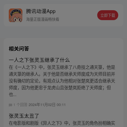
的身世，也为了查清自己与爷爷身上的秘
腾讯动漫App
密，张楚岚的生活被彻底颠覆，与冯宝宝一
立即下载
同踏上“异人”之旅。
海量正版漫画畅快看
相关问答
一人之下张灵玉继承了什么
在《一人之下》中，张灵玉继承了八奇技之通天箓，他是
通天箓的继承人。关于他是否继承天师度成为天师目前并
没有确切的定论，有观点认为他相对张楚岚更适合继承天
师度，因为他更忠于龙虎山且张楚岚拒绝了天师度；但
也...
1 个回答
2024年11月02日 00:11
张灵玉太丑了
在电影版和剧版《异人之下》中，张灵玉的角色扮相确实