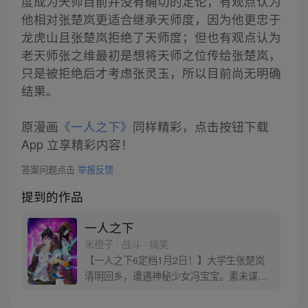
度成为天师目前并没有确切的定论，有观点认为
他相对张楚岚更适合继承天师度，因为他更忠于
龙虎山且张楚岚拒绝了天师度；但也有观点认为
老天师张之维最初是想将天师之位传给张楚岚，
只是被拒绝后才考虑张灵玉，所以目前尚无明确
结果。
原漫画
《一人之下》
同样精彩，点击按钮下载
App 立享精彩内容！
答案问题点击
举报反馈
提到的作品
一人之下
米橙子 · 战斗 · 搞笑
【一人之下6定档1月2日！】大学生张楚岚
清明回乡，遭遇神秘少女冯宝宝。素未谋面
的冯宝宝却对张楚岚异常熟悉，并将其带去
自己打工的快递公司。为了帮冯宝宝寻找她