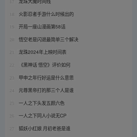
龙珠大魔时间线
17
火影忍者手游什么时候出的
18
开局一座山漫画第58话
19
悟空老是闪退最简单三个解决
20
龙珠2024年上映时间表
21
《黑神话 悟空》评价如何
22
甲申之年行好运是什么意思
23
元尊黑帝打的那三个人是谁
24
一人之下头发五颜六色
25
一人之下同人小说无CP
26
狐妖小红娘 月初老爸是谁
27