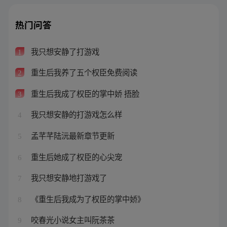
热门问答
我只想安静了打游戏
1
重生后我养了五个权臣免费阅读
2
重生后我成了权臣的掌中娇 捂脸
3
我只想安静的打游戏怎么样
4
孟芊芊陆沅最新章节更新
5
重生后她成了权臣的心尖宠
6
我只想安静地打游戏了
7
《重生后我成为了权臣的掌中娇》
8
咬春光小说女主叫阮茶茶
9