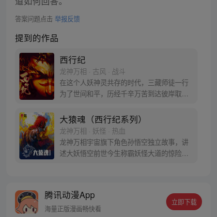
道如何回答。
答案问题点击
举报反馈
提到的作品
西行纪
龙神万相 · 古风 · 战斗
在这个人妖神灵共存的时代，三藏师徒一行
为了世间和平，历经千辛万苦到达彼岸取
得“永恒之火”拯救苍生，可世间并没有因此
变得美好….随着阴谋慢慢揭露，暗魂四起,
大猿魂（西行纪系列）
为了让“永恒之火”重新归位，小狼妖白狼不
龙神万相 · 妖怪 · 热血
辞万难，找到唐三藏大法师，和他一起重新
龙神万相宇宙旗下角色孙悟空独立故事，讲
寻回徒弟们，组成全新“西行小队”，再度踏
述大妖悟空前世今生称霸妖怪大道的惊险历
上西行之旅……
程。 妖怪大道有自己的生存之道，某日，一
位猴妖因人类的祈愿从天而降，以鬼魈之名
响彻妖界，却因堕入暗魂无法再守护重要之
腾讯动漫App
人…六十年后，他再次破石而出，背负着守
立即下载
护族人的希望和信念打败了妖怪大道的霸
海量正版漫画畅快看