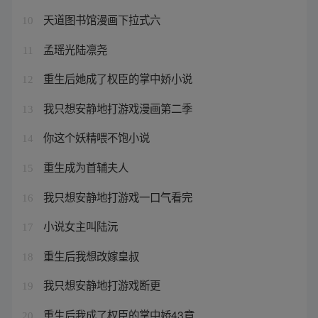
天道图书馆漫画下拉式六
10
孟瑶光陆凛尧
11
重生后她成了权臣的掌中娇小说
12
我只想安静地打游戏漫画第二季
13
你这个妖精喂不饱小说
14
重生成为首辅夫人
15
我只想安静地打游戏一口气看完
16
小说女主叫陆沅
17
重生后我想改嫁皇叔
18
我只想安静地打游戏断更
19
重生后我成了权臣的掌中娇43章
20