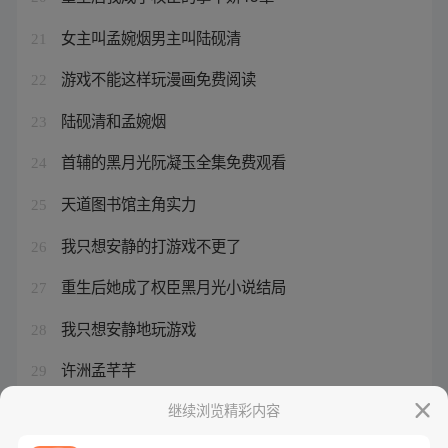
女主叫孟婉烟男主叫陆砚清
21
游戏不能这样玩漫画免费阅读
22
陆砚清和孟婉烟
23
首辅的黑月光阮凝玉全集免费观看
24
天道图书馆主角实力
25
我只想安静的打游戏不更了
26
重生后她成了权臣黑月光小说结局
27
我只想安静地玩游戏
28
许洲孟芊芊
29
她很乖很软(重生)免费阅读
继续浏览精彩内容
30