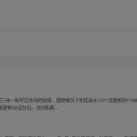
按照三休一和节日合刊的规律，理想情况下年底会从1071话更新到11
新36话左右。当时距离...