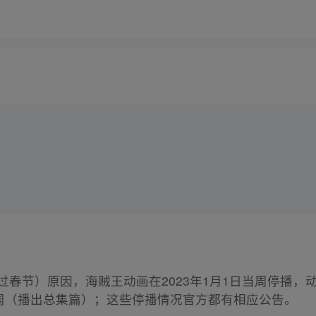
过春节）原因，海贼王动画在2023年1月1日当周停播，动画
播一周（播出总集篇）；这些停播情况官方都有相应公告。