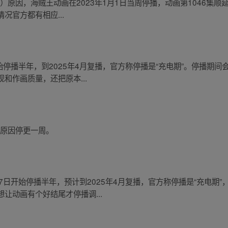
原因，海贼王动画在2023年1月1日当周停播，动画第1046集顺延到2
况官方都有相应...
开始停播半年，到2025年4月复播，官方称停播是“充电期”。停播期间
和作画质量，还把原本...
些原因停更一周。
27日开始停播半年，预计到2025年4月复播，官方称停播是“充电期
让动画有个好结尾才停播调...