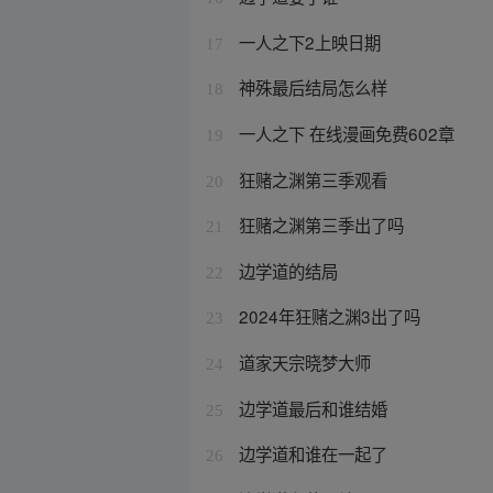
一人之下2上映日期
17
神殊最后结局怎么样
18
一人之下 在线漫画免费602章
19
狂赌之渊第三季观看
20
狂赌之渊第三季出了吗
21
边学道的结局
22
2024年狂赌之渊3出了吗
23
道家天宗晓梦大师
24
边学道最后和谁结婚
25
边学道和谁在一起了
26