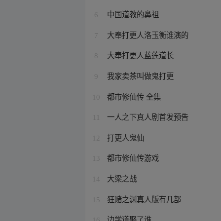
中国道教的鼻祖
6
大奉打更人洛玉衡谁演的
7
大奉打更人蓝莲道长
8
我家卖茶叫做鬼打更
9
都市修仙传 全集
10
一人之下真人剧首发预告
11
打更人鬼仙
12
都市修仙传游戏
13
大梁之战
14
狂赌之渊真人版有几部
15
边学道娶了谁
16