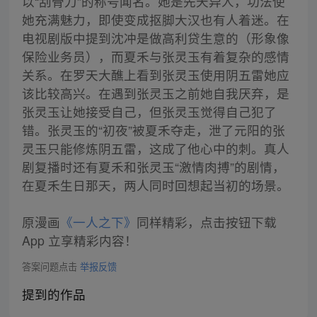
以“刮骨刀”的称号闻名。她是先天异人，功法使
她充满魅力，即使变成抠脚大汉也有人着迷。在
电视剧版中提到沈冲是做高利贷生意的（形象像
保险业务员），而夏禾与张灵玉有着复杂的感情
关系。在罗天大醮上看到张灵玉使用阴五雷她应
该比较高兴。在遇到张灵玉之前她自我厌弃，是
张灵玉让她接受自己，但张灵玉觉得自己犯了
错。张灵玉的“初夜”被夏禾夺走，泄了元阳的张
灵玉只能修炼阴五雷，这成了他心中的刺。真人
剧复播时还有夏禾和张灵玉“激情肉搏”的剧情，
在夏禾生日那天，两人同时回想起当初的场景。
原漫画
《一人之下》
同样精彩，点击按钮下载
App 立享精彩内容！
答案问题点击
举报反馈
提到的作品