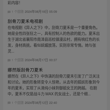
彩内容！
1 个回答
2024年08月18日 05:09
刮骨刀夏禾电视剧
在电视剧《异人之下》中，刮骨刀夏禾是一个重要角色。
她是全性四张狂之一，具有控制人的色欲的能力。夏禾出
生于湖北省襄阳市南漳县巡检镇漫云村，拥有桃红色的长
发，身材高挑，看似妩媚放荡，实则非常专情。她与张
灵...
1 个回答
2024年08月17日 00:37
娜然版刮骨刀夏禾
娜然在《异人之下》中饰演的刮骨刀夏禾引发了广泛关注
和讨论。她的形象转变令人惊艳，从去年的狐妖形象到今
年的夏禾，实现了从清纯小妹到御姐女王的跨越。 在剧
中，夏禾不仅是战斗力 MAX 的女战士，还是个细...
1 个回答
2024年08月12日 22:40