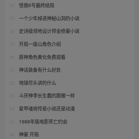
怪兽8号最终结局
16
一个少年掉进神秘山洞的小说
17
史诗级领地设计师金修豪小说
18
开局一座山角色介绍
19
原神角色黄化免费观看
20
神话装备有什么好处
21
地球尽头讲的什么
22
斗厌神李长生蠢的跟猪一样
23
星甲魂将传是小说还是动漫
24
1988年版电影死亡约会
25
神豪 开局
26