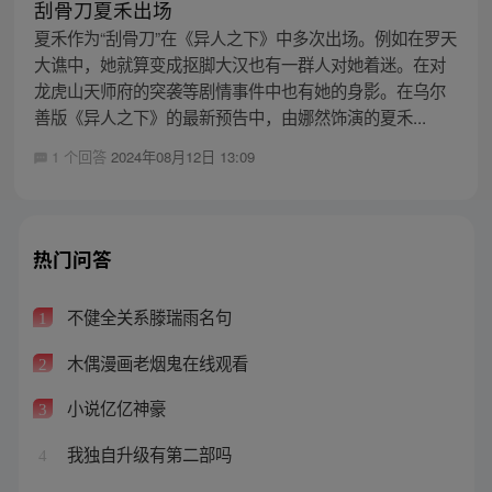
刮骨刀夏禾出场
夏禾作为“刮骨刀”在《异人之下》中多次出场。例如在罗天
大谯中，她就算变成抠脚大汉也有一群人对她着迷。在对
龙虎山天师府的突袭等剧情事件中也有她的身影。在乌尔
善版《异人之下》的最新预告中，由娜然饰演的夏禾...
1 个回答
2024年08月12日 13:09
热门问答
不健全关系滕瑞雨名句
1
木偶漫画老烟鬼在线观看
2
小说亿亿神豪
3
我独自升级有第二部吗
4