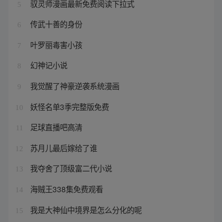
驭灵师漫画最新免费阅读下拉式
5
传武十善的身份
6
叶罗丽毒害小孩
7
幻神记小说
8
我觉醒了神豪逆袭系统漫画
9
妖怪名单3季完整版免费
10
足球直播吧高清
11
苏月儿最后嫁给了谁
12
我夺舍了顶级富二代小说
13
海贼王338集免费观看
14
我是大神仙中境界是怎么分化的呢
15