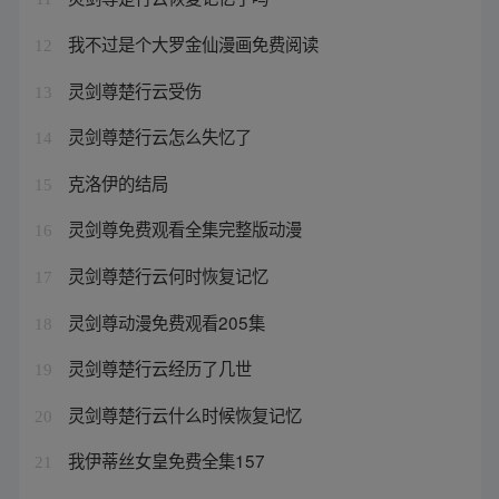
我不过是个大罗金仙漫画免费阅读
12
灵剑尊楚行云受伤
13
灵剑尊楚行云怎么失忆了
14
克洛伊的结局
15
灵剑尊免费观看全集完整版动漫
16
灵剑尊楚行云何时恢复记忆
17
灵剑尊动漫免费观看205集
18
灵剑尊楚行云经历了几世
19
灵剑尊楚行云什么时候恢复记忆
20
我伊蒂丝女皇免费全集157
21