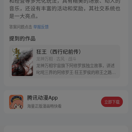
和经营等多元化玩法，具有精美的场景、动人的
音乐，还设有丰富的活动和奖励，其社交系统也
是一大亮点。
答案问题点击
举报反馈
提到的作品
狂王（西行纪前传）
龙神万相 · 古风 · 战斗
龙神万相宇宙旗下阿修罗族独立故事，讲述
叱咤三界的阿修罗王·狂王罗侯的称王之路。
天生脆弱的阿修罗少年有鱼惨遭神秘阿修罗
突然灭族，自己也被强行带走进行地狱式的
磨炼。经历无数次死亡与重生，蜕变的少年
腾讯动漫App
有鱼最终背负挚友的信念成为阿修罗王—狂
立即下载
王，更名罗侯。天界与阿修罗的百年大战随
海量正版漫画畅快看
之爆发，少年新王能否担起重任