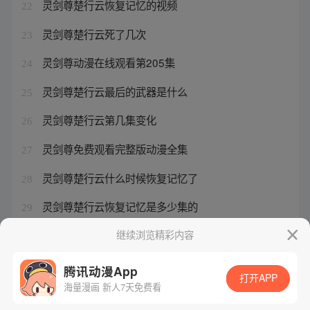
灵剑尊楚行云恢复记忆的视频
22
灵剑尊楚行云死了几次
23
灵剑尊动漫在线观看第205集
24
灵剑尊楚行云最后的武器是什么
25
灵剑尊楚行云第几集变化
26
灵剑尊免费观看完整版动漫全集
27
灵剑尊楚行云什么时候恢复记忆了
28
灵剑尊楚行云恢复记忆是多少集的
29
平平无奇大师兄548章
继续浏览精彩内容
30
腾讯动漫App
打开APP
海量漫画 新人7天免费看
腾讯漫画
起点读书
QQ阅读