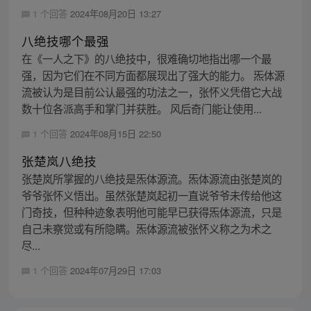
1 个回答
2024年08月20日 13:27
八绝技哪个最强
在《一人之下》的八绝技中，很难确切地指出哪一个最
强，因为它们在不同方面都展现出了强大的能力。 炁体源
流被认为是目前公认最强的功法之一，张怀义凭借它大战
数十位各派高手和掌门并获胜。 风后奇门能让使用...
1 个回答
2024年08月15日 22:50
张楚岚八绝技
张楚岚所掌握的八绝技是炁体源流。炁体源流由张楚岚的
爷爷张怀义悟出。虽然张楚岚起初一直说爷爷未传给他这
门奇技，但种种迹象表明他可能早已获得炁体源流，只是
自己未察觉或有所隐瞒。炁体源流被张怀义称之为术之
尽...
1 个回答
2024年07月29日 17:03