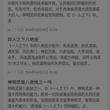
切依托于炁构建的技术破坏掉，让异能回归到最初的状
态。可攻可守，但也有弱点，对于肉体极其强大或炁量极
大的人，神明灵的效果会受到限制。在《一人之下》中，
张...
1 个回答
2024年08月28日 00:53
异人之下八绝技
《一人之下》中的八绝技分别为：炁体源流、拘灵遣将、
通天箓、风后奇门、神机百炼、六库仙贼、大罗洞观、双
全手。 炁体源流由张怀义悟出，其能力神秘，张怀义称其
为“术之尽头”。拘灵遣将由风天养悟出，能无视灵...
1 个回答
2024年08月25日 00:32
神明灵是八奇技之一吗
神明灵是八奇技之一。在《一人之下》中，神明灵是一种
强大而特殊的能力，能将一切炁或者由炁构成的东西还原
成最为原本的形态。张楚岚曾多次使用神明灵，展现出其
强大的威力。 原漫画《一人之下》同样精彩，点...