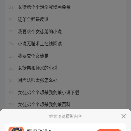
女徒弟个个想杀我慢画免费
21
徒弟全都是反派
22
我要求个女徒弟的小说
23
小说无耻术士在线阅读
24
我要交个女徒弟
25
女徒弟和师父的小说
26
对面法师太强怎么办
27
女徒弟个个想杀我剑娘小说下载
28
女徒弟个个想杀我剑娘百科
29
法师的话可信吗
继续浏览精彩内容
30