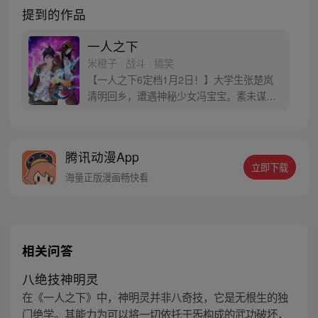
提到的作品
一人之下
米橙子 · 战斗 · 搞笑
【一人之下6定档1月2日！】大学生张楚岚
清明回乡，遭遇神秘少女冯宝宝。素未谋面
的冯宝宝却对张楚岚异常熟悉，并将其带去
自己打工的快递公司。为了帮冯宝宝寻找她
的身世，也为了查清自己与爷爷身上的秘
腾讯动漫App
密，张楚岚的生活被彻底颠覆，与冯宝宝一
立即下载
同踏上“异人”之旅。
海量正版漫画畅快看
相关问答
八绝技神明灵
在《一人之下》中，神明灵并非八奇技，它是无根生的独
门绝学。其能力为可以将一切依托于炁构成的武功破坏，