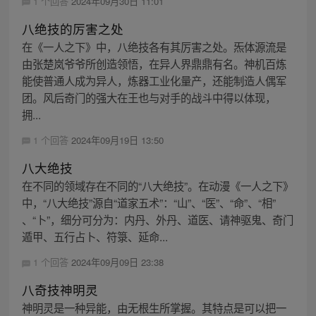
1 个回答
2024年09月30日 11:01
八绝技的厉害之处
在《一人之下》中，八绝技各有其厉害之处。炁体源流是
由张楚岚爷爷所创造领悟，在异人界鼎鼎有名。神机百炼
能使普通人成为异人，炼器工业化量产，还能制造人偶军
团。风后奇门的强大在王也与对手的战斗中得以体现，
拥...
1 个回答
2024年09月19日 13:50
八大绝技
在不同的领域存在不同的“八大绝技”。在动漫《一人之下》
中，“八大绝技”源自“道家五术”：“山”、“医”、“命”、“相”
、“卜”，细分可分为：内丹、外丹、道医、请神驱鬼、奇门
遁甲、五行占卜、符箓、延命...
1 个回答
2024年09月09日 23:38
八奇技神明灵
神明灵是一种异能，由无根生所掌握。其特点是可以把一