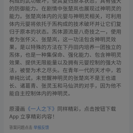
构成的武功破坏，使其复归原本状态，具有强大
的防御能力。在剧情中张楚岚也展现过神明灵的
能力。张楚岚体内的元婴与神明灵相关，可利用
体内元婴将依托于炁构成的技术破坏并让它们复
归于原本的状态。炁体源流是八奇技之一，使用
者为张怀义、张楚岚，这一功法包含神明灵效
果，是以特殊的方法在下丹田内培养一团独立的
炁体，也是一种集保命、强化能力、包含神明灵
效果、提供无限能量以及拥有元婴控制的强大功
法，被誉为术之尽头。在青年一代的天才中，若
单纯比试，未觉醒神明灵的张楚岚不是王也道
长、诸葛青、张灵玉和马仙洪的对手，因为他不
能自主控制体内的神明灵。
原漫画
《一人之下》
同样精彩，点击按钮下载
App 立享精彩内容！
答案问题点击
举报反馈