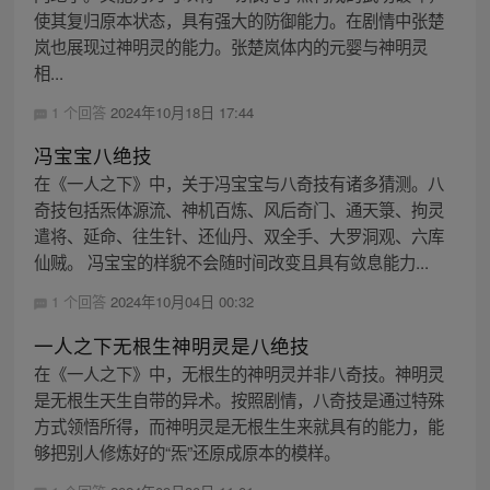
使其复归原本状态，具有强大的防御能力。在剧情中张楚
岚也展现过神明灵的能力。张楚岚体内的元婴与神明灵
相...
1 个回答
2024年10月18日 17:44
冯宝宝八绝技
在《一人之下》中，关于冯宝宝与八奇技有诸多猜测。八
奇技包括炁体源流、神机百炼、风后奇门、通天箓、拘灵
遣将、延命、往生针、还仙丹、双全手、大罗洞观、六库
仙贼。 冯宝宝的样貌不会随时间改变且具有敛息能力...
1 个回答
2024年10月04日 00:32
一人之下无根生神明灵是八绝技
在《一人之下》中，无根生的神明灵并非八奇技。神明灵
是无根生天生自带的异术。按照剧情，八奇技是通过特殊
方式领悟所得，而神明灵是无根生生来就具有的能力，能
够把别人修炼好的“炁”还原成原本的模样。