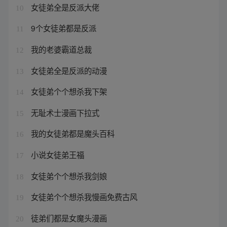
女徒弟全是反派大佬
10
9个女徒弟都是反派
11
我的老婆霸道总裁
12
女徒弟全是反派的动漫
13
女徒弟个个想杀我下架
14
无耻术士漫画下拉式
15
我的女徒弟都是魔头百科
16
小说女徒弟王福
17
女徒弟个个想杀我剑娘
18
女徒弟个个想杀我慢画免费古风
19
徒弟们都是女魔头漫画
20