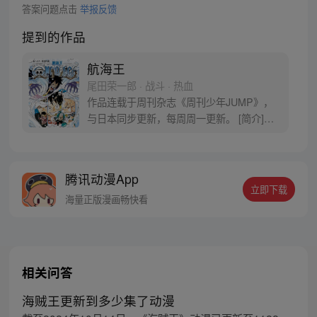
答案问题点击
举报反馈
提到的作品
航海王
尾田荣一郎 · 战斗 · 热血
作品连载于周刊杂志《周刊少年JUMP》，
与日本同步更新，每周周一更新。 [简介]有
一个梦想成为海盗的少年叫路飞，他因误
食“恶魔果实”而成为了橡皮人，在获得超人
能力的同时付出了一辈子无法游泳的代价。
腾讯动漫App
十年后，路飞为实现与因救他而断臂的杰克
立即下载
斯的约定而出海，开始了以成为海盗王为目
海量正版漫画畅快看
标的伟大的冒险旅程！
相关问答
海贼王更新到多少集了动漫