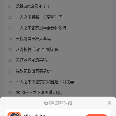
龙珠af怎么看不了了
21
一人之下最新一集更新时间
22
一人之下张楚岚学会炁体源流
23
王权剑是王权无暮吗
24
八奇技复活冯宝宝的流程
25
天蓝冰噬龙历害吗
26
吴改花铁蛋真实身份
27
一人之下中张楚岚和谁是一对夫妻
28
2020一人之下漫画讲到哪了
29
苦王为什么不用修罗刚体
继续浏览精彩内容
30