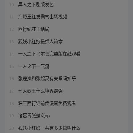
异人之下剧版发色
10
海贼王红发霸气出场视频
11
西行纪狂王结局
12
狐妖小红娘最感人篇章
13
一人之下乌尔善完整版在线观看
14
一人之下一气流
15
张楚岚和张起灵有关系吗知乎
16
七大妖王什么境界最强
17
狂王西行记前传漫画免费观看
18
诸葛青张楚岚cp
19
狐妖小红娘一共有多少篇叫什么
20