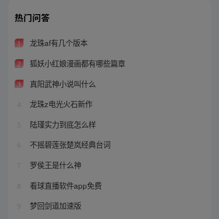
热门问答
龙珠af有几个版本
1
狐妖小红娘漫画都有哪些篇章
2
真阳武神小说叫什么
3
龙珠z电光火石新作
4
陆瑾实力到底怎么样
5
不摇碧莲张楚岚经典台词
6
罗侯王是什么神
7
看球直播软件app免费
8
梦回剑道加速版
9