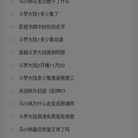
马小桃在圣灵教干了什么
8
斗罗大陆1多少集了
9
影视书籍中好听的名字
10
斗罗大陆1多少集动漫
11
穿越斗罗大陆推倒阿银
12
斗罗大陆2开播11月22
13
斗罗大陆多少集唐昊救唐三
14
肖战新片赶超《封神2》
15
马小桃为什么会变成邪魂师
16
斗罗大陆高清免费版有弹窗
17
马小桃最后恢复正常了吗
18