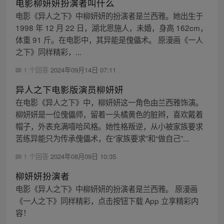
电影柳妍妍扮演者叫什么
电影《异人之下》中柳妍妍的扮演者是兰西雅。她出生于
1998 年 12 月 22 日，湖北恩施人，未婚，身高 162cm，
体重 91 斤。在电影中，其异能是傀儡术。 原漫画《一人
之下》同样精彩，...
1 个回答
2024年09月14日 07:11
异人之下电影版演员柳妍妍
在电影《异人之下》中，柳妍妍这一角色由兰西雅饰演。
柳妍妍是一位傀儡师，留着一头橘黄色的脏辫，喜欢戴着
帽子，外表充满嘻哈风格。她性格叛逆，从小被家族要求
苦练异能只为传承傀儡术，在“家族要求”和“做自己”...
1 个回答
2024年08月09日 10:35
柳妍妍扮演者
电影《异人之下》中柳妍妍的扮演者是兰西雅。 原漫画
《一人之下》同样精彩，点击按钮下载 App 立享精彩内
容！