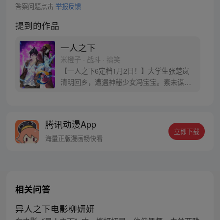
答案问题点击
举报反馈
提到的作品
一人之下
米橙子 · 战斗 · 搞笑
【一人之下6定档1月2日！】大学生张楚岚
清明回乡，遭遇神秘少女冯宝宝。素未谋面
的冯宝宝却对张楚岚异常熟悉，并将其带去
自己打工的快递公司。为了帮冯宝宝寻找她
的身世，也为了查清自己与爷爷身上的秘
腾讯动漫App
密，张楚岚的生活被彻底颠覆，与冯宝宝一
立即下载
同踏上“异人”之旅。
海量正版漫画畅快看
相关问答
异人之下电影柳妍妍