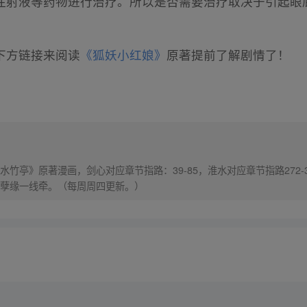
注射液等药物进行治疗。所以是否需要治疗取决于引起眼
下方链接来阅读
《狐妖小红娘》
原著提前了解剧情了！
竹亭》原著漫画，剑心对应章节指路：39-85，淮水对应章节指路272-
孽缘一线牵。（每周周四更新。）