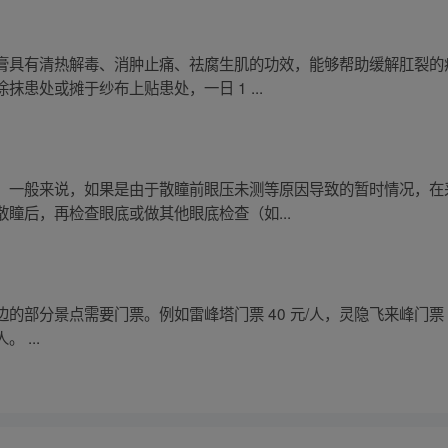
膏具有清热解毒、消肿止痛、祛腐生肌的功效，能够帮助缓解肛裂的
患处或摊于纱布上贴患处，一日 1 ...
。一般来说，如果是由于散瞳前眼压未测等原因导致的暂时情况，在
瞳后，再检查眼底或做其他眼底检查（如...
部分景点需要门票。例如雷峰塔门票 40 元/人，灵隐飞来峰门票 45
 ...