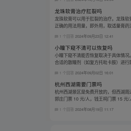
龙珠软膏治疗肛裂吗
龙珠软膏可以用于肛裂的治疗。龙珠软
正确的用法用量，即外用，取适量膏药涂抹
1 个回答
2024年09月23日 12:41
小瞳下窥不清可以恢复吗
小瞳下窥不清能否恢复取决于具体情况
合适的散瞳剂（如复方托吡卡胺）进行散
1 个回答
2024年09月02日 16:01
杭州西湖需要门票吗
杭州西湖景区是免费开放的，但西湖周边的
郭庄门票 10 元/人，钱王祠门票 15 元/人。
1 个回答
2024年08月19日 11:17