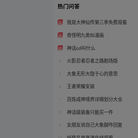
热门问答
我是大神仙传第三季免费观看
1
奇怪明九类似漫画
2
神话cd叫什么
3
火影忍者忍者之路剧场版
4
大象无形大隐于心的意思
5
王者荣耀安装
6
百炼成神境界详细划分大全
7
神话级装备只能买一件
8
女朋友说自己大象腿咋回复
9
妖怪名单高清在线观看
10