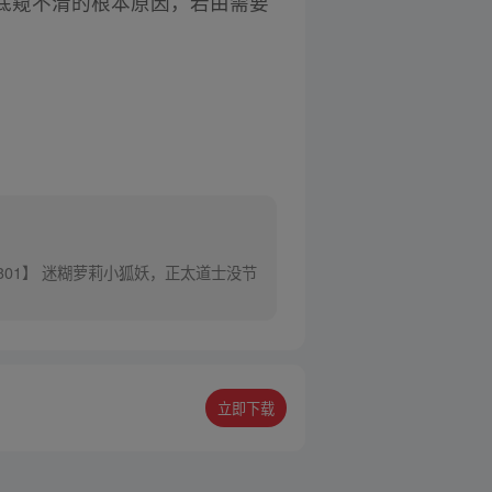
底窥不清的根本原因，若由需要
301】 迷糊萝莉小狐妖，正太道士没节
立即下载