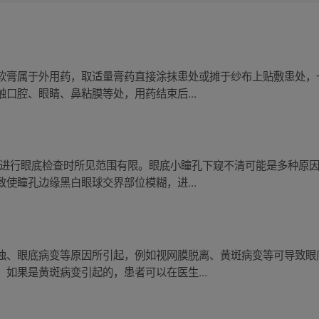
软膏属于外用药，取适量膏药直接涂抹患处或摊于纱布上贴敷患处，
口腔、眼睛、鼻粘膜等处，用药结束后...
下进行眼底检查时所见范围有限。眼底小瞳孔下窥不清可能是多种原
使瞳孔边缘黑白眼球交界部位模糊，进...
浊、眼底病变等原因所引起，例如视网膜脱离、黄斑病变等可导致眼
如果是黄斑病变引起的，患者可以在医生...