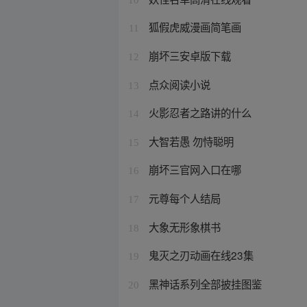
狐假虎威漫画简笔画
11
崩坏三安卓版下载
12
点众阅读小说
13
火影忍者之路讲的什么
14
大智若愚 勿恃聪明
15
崩坏三官网入口在哪
16
元尊每个人结局
17
大象无形象棋书
18
鬼灭之刃动画在线23集
19
黑神话系列全部披挂图鉴
20