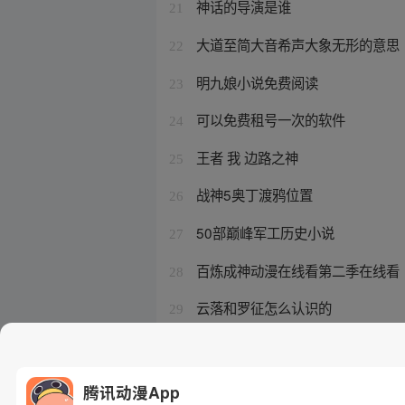
神话的导演是谁
21
大道至简大音希声大象无形的意思
22
明九娘小说免费阅读
23
可以免费租号一次的软件
24
王者 我 边路之神
25
战神5奥丁渡鸦位置
26
50部巅峰军工历史小说
27
百炼成神动漫在线看第二季在线看
28
云落和罗征怎么认识的
29
妖怪名单最后结局是什么意思
30
腾讯动漫App