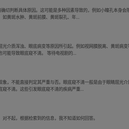
很难确切判断具体原因。这可能是多种因素导致的，例如小瞳孔本身会
如黄斑水肿、黄斑前膜、黄斑裂孔、年...
屈光介质浑浊、眼底病变等原因所引起。例如视网膜脱离、黄斑病变
可能导致眼底窥不清。 等待电视剧的...
现象，不能直接判定其严重与否。眼底窥不清一般是由于眼睛屈光介
窥不清。这些引发眼底窥不清的疾病严重...
，对不起，根据检索到的信息，我不知道如何回答。