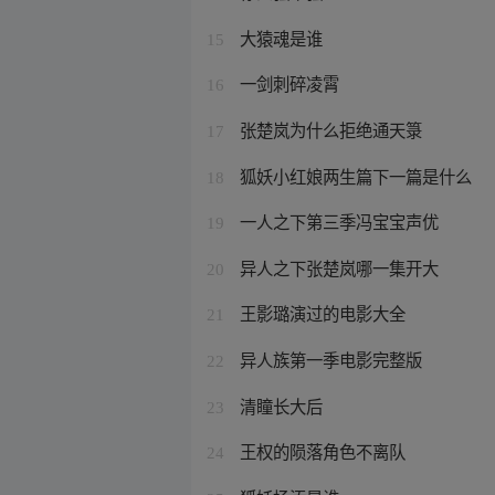
大猿魂是谁
15
一剑刺碎凌霄
16
张楚岚为什么拒绝通天箓
17
狐妖小红娘两生篇下一篇是什么
18
一人之下第三季冯宝宝声优
19
异人之下张楚岚哪一集开大
20
王影璐演过的电影大全
21
异人族第一季电影完整版
22
清瞳长大后
23
王权的陨落角色不离队
24