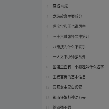
豆瓣 电影
4
龙珠软膏主要成分
5
冯宝宝和王也谁厉害
6
三十六贼张怀义排第几
7
八奇技为什么不联手
8
一人之下小师叔番外
9
国漫里面有一个狐狸叫什么名字
10
王权富贵的基本信息
11
漫画女主是白狐狸
12
都市狂婿战神沈万夫
13
徐四强不强
14