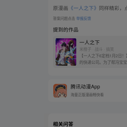
原漫画
《一人之下》
同样精彩，点
答案问题点击
举报反馈
提到的作品
一人之下
米橙子 · 战斗 · 搞笑
【一人之下6定档1月2日
的快递公司。为了帮冯宝宝
腾讯动漫App
海量正版漫画畅快看
相关问答