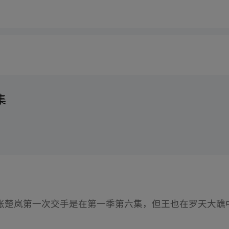
集
张楚岚第一次交手是在第一季第六集，但王也在罗天大醮