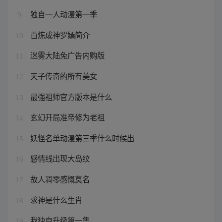
独自一人动漫第一季
9
百炼成神罗嫣简介
10
迷雾大陆免广告内购版
11
天子传奇的所有美女
12
最强祖师官方版本是什么
13
玄幻开局准帝修为老祖
14
妖怪名单动漫第三季什么时候出
15
感情线出现大岛纹
16
故人凋零感慨莫名
17
求神是什么生肖
18
我独自升级第一集
19