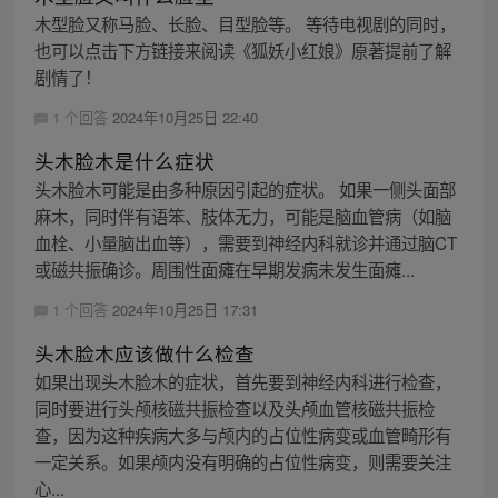
木型脸又称马脸、长脸、目型脸等。 等待电视剧的同时，
也可以点击下方链接来阅读《狐妖小红娘》原著提前了解
剧情了！
1 个回答
2024年10月25日 22:40
头木脸木是什么症状
头木脸木可能是由多种原因引起的症状。 如果一侧头面部
麻木，同时伴有语笨、肢体无力，可能是脑血管病（如脑
血栓、小量脑出血等），需要到神经内科就诊并通过脑CT
或磁共振确诊。周围性面瘫在早期发病未发生面瘫...
1 个回答
2024年10月25日 17:31
头木脸木应该做什么检查
如果出现头木脸木的症状，首先要到神经内科进行检查，
同时要进行头颅核磁共振检查以及头颅血管核磁共振检
查，因为这种疾病大多与颅内的占位性病变或血管畸形有
一定关系。如果颅内没有明确的占位性病变，则需要关注
心...