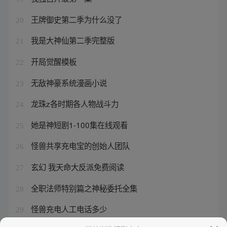
王牌御史第二季为什么没了
20
我是大神仙第二季完整版
21
开局觉醒模板
22
无敌神豪系统漫画小说
23
龙珠z各时期各人物战斗力
24
她是神短剧1-100集在线观看
25
怪兽共享充电宝的创始人团队
26
玄幻 我天命大反派免费阅读
27
全职法师特别篇之神秘委托全集
28
怪兽充电人工电话多少
29