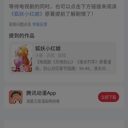
等待电视剧的同时，也可以点击下方链接来阅读
《狐妖小红娘》
原著提前了解剧情了！
答案问题点击
举报反馈
提到的作品
狐妖小红娘
小新 · 古风 · 妖怪
【电视剧《天地剑心》《淮水竹亭》原著漫
画，剑心对应章节指路：39-85，淮水对应
章节指路272-301】 迷糊萝莉小狐妖，正太
道士没节操。自古人妖生死恋，千载孽缘一
线牵。（每周周四更新。）
腾讯动漫App
立即下载
海量正版漫画畅快看