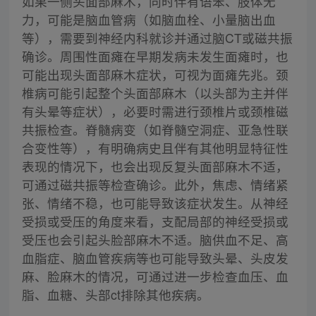
如果一侧头面部麻木，同时伴有语笨、肢体无
力，可能是脑血管病（如脑血栓、小量脑出血
等），需要到神经内科就诊并通过脑CT或磁共振
确诊。周围性面瘫在早期发病未发生面瘫时，也
可能出现头面部麻木症状，可视为面瘫先兆。颈
椎病可能引起整个头面部麻木（以头部为主并伴
有头晕等症状），必要时需进行颈椎片或颈椎磁
共振检查。脊髓病变（如脊髓空洞症、亚急性联
合变性等），有明确病史且伴有其他明显特征性
表现的情况下，也会出现反复头面部麻木不适，
可通过磁共振等检查确诊。此外，焦虑、情绪紧
张、情绪不稳，也可能导致该症状发生。从神经
受损或受压的角度来看，支配局部的神经受损或
受压也会引起头脸部麻木不适。脑供血不足、高
血脂症、脑血管疾病等也可能导致头晕、头皮发
麻、脸麻木的情况，可通过进一步检查血压、血
脂、血糖、头部ct排除其他疾病。