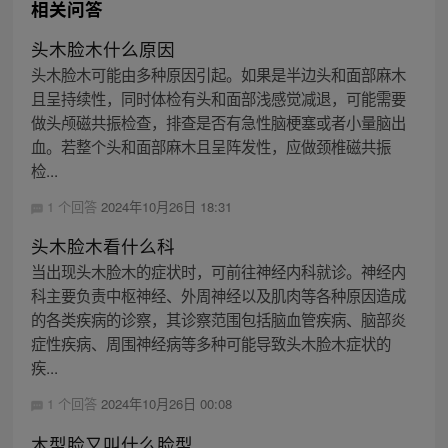
相关问答
头木脸木什么原因
头木脸木可能由多种原因引起。如果是半边头和面部麻木
且呈持续性，同时体检有头和面部浅感觉减退，可能需要
做头颅磁共振检查，排查是否有急性脑梗塞或者小量脑出
血。若整个头和面部麻木且呈阵发性，应做颈椎磁共振
检...
1 个回答
2024年10月26日 18:31
头木脸木看什么科
当出现头木脸木的症状时，可前往神经内科就诊。神经内
科主要负责中枢神经、外周神经以及肌肉等各种原因造成
的各类疾病的诊察，其诊察范围包括脑血管疾病、脑部炎
症性疾病、周围神经病等多种可能导致头木脸木症状的
疾...
1 个回答
2024年10月26日 00:08
木型脸又叫什么脸型