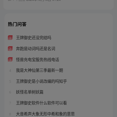
热门问答
王牌御史还没完结吗
1
奔跑是动词吗还是名词
2
怪兽充电宝服务热线电话
3
我是大神仙第三季最新一期
4
王牌御史是小说改编的吗知乎
5
妖怪名单树妖篇
6
王牌御史软件什么软件可以看
7
大音希声大象无形中希和象的意思
8