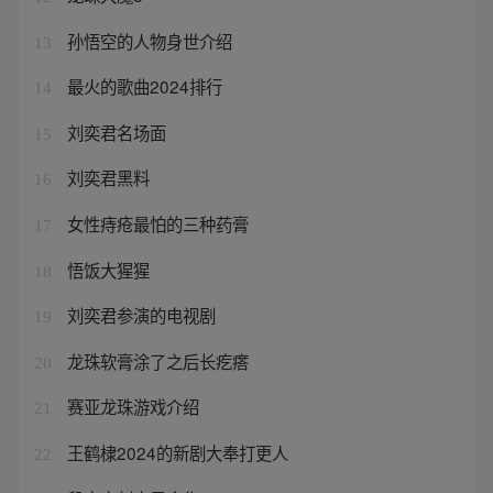
孙悟空的人物身世介绍
13
最火的歌曲2024排行
14
刘奕君名场面
15
刘奕君黑料
16
女性痔疮最怕的三种药膏
17
悟饭大猩猩
18
刘奕君参演的电视剧
19
龙珠软膏涂了之后长疙瘩
20
赛亚龙珠游戏介绍
21
王鹤棣2024的新剧大奉打更人
22