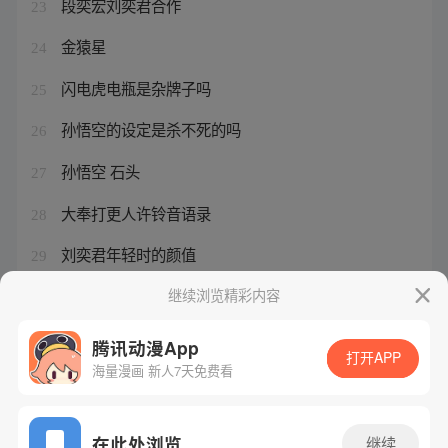
段奕宏刘奕君合作
23
金猿星
24
闪电虎电瓶是杂牌子吗
25
孙悟空的设定是杀不死的吗
26
孙悟空 石头
27
大奉打更人许铃音语录
28
刘奕君年轻时的颜值
29
悟空变成黄金巨猿的小说
继续浏览精彩内容
30
腾讯动漫App
打开APP
海量漫画 新人7天免费看
腾讯漫画
起点读书
QQ阅读
网站备案/许可证号：粤B2-20090059-5
在此处浏览
继续