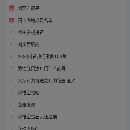
刘奕君搞笑
2
闪电虎鲸成员名单
3
老牛影视拼音
4
刘奕君肌肉
5
2023抖音热门歌曲100首
6
男性肛门瘙痒用什么药膏
7
父亲有力挺送女儿的花园 含义
8
孙悟空怕啥
9
龙骧虎翼
10
孙悟空是石头还是猴
11
龙珠大魔8
12