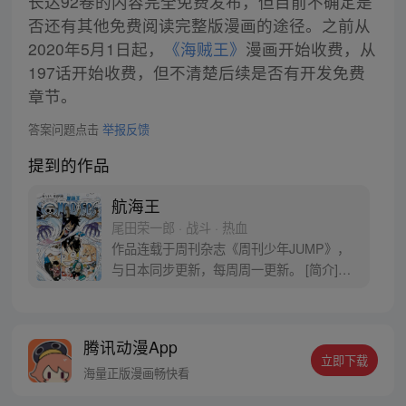
长达92卷的内容完全免费发布，但目前不确定是
否还有其他免费阅读完整版漫画的途径。之前从
2020年5月1日起，
《海贼王》
漫画开始收费，从
197话开始收费，但不清楚后续是否有开发免费
章节。
答案问题点击
举报反馈
提到的作品
航海王
尾田荣一郎 · 战斗 · 热血
作品连载于周刊杂志《周刊少年JUMP》，
与日本同步更新，每周周一更新。 [简介]有
一个梦想成为海盗的少年叫路飞，他因误
食“恶魔果实”而成为了橡皮人，在获得超人
能力的同时付出了一辈子无法游泳的代价。
腾讯动漫App
十年后，路飞为实现与因救他而断臂的杰克
立即下载
斯的约定而出海，开始了以成为海盗王为目
海量正版漫画畅快看
标的伟大的冒险旅程！