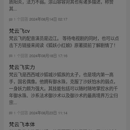
质阳炎，法力不弱。涂山容容对其也有诸多描述，称赞
其...
1 个回答
2024年08月14日 02:17
梵云飞cv
梵云飞的配音演员是边江。 等待电视剧的同时，也可以点
击下方链接来阅读《狐妖小红娘》原著提前了解剧情了！
1 个回答
2024年08月18日 17:16
梵云飞实力
梵云飞是西西域沙狐城沙狐族的太子，也是境内第一高
手，国名偶像。他拥有御水珠，克服了沙妖怕水的弱点，
一身妖力颇为强大。其技能包括可以随时随地掌控水的千
年御水珠、沙系法术御沙术以及御沙术的最高境界万尘归
宗...
1 个回答
2024年08月23日 11:14
梵云飞本体