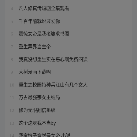
凡人修真传短剧全集观看
4
千百年前就说过爱你
5
震惊女帝是我老婆求书阁
6
重生异界当皇帝
7
我真没想重生实在恶心啊免费阅读
8
大树漫画下载啊
9
重生之校园特种兵江山有几个女人
10
万古最强宗女主结局
11
修为无限翻倍系统
12
这个炮灰我不当by
13
我家娘子竟然是女帝 小说
14