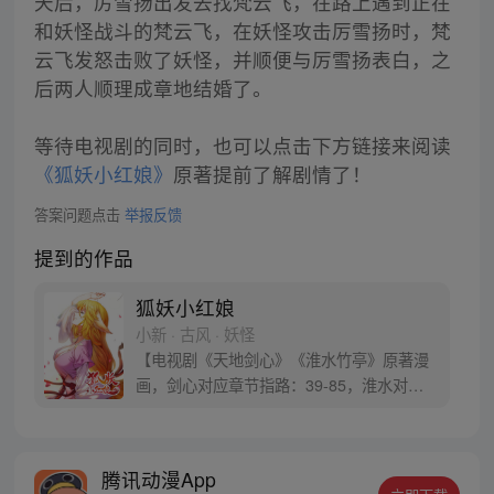
天后，厉雪扬出发去找梵云飞，在路上遇到正在
和妖怪战斗的梵云飞，在妖怪攻击厉雪扬时，梵
云飞发怒击败了妖怪，并顺便与厉雪扬表白，之
后两人顺理成章地结婚了。
等待电视剧的同时，也可以点击下方链接来阅读
《狐妖小红娘》
原著提前了解剧情了！
答案问题点击
举报反馈
提到的作品
狐妖小红娘
小新 · 古风 · 妖怪
【电视剧《天地剑心》《淮水竹亭》原著漫
画，剑心对应章节指路：39-85，淮水对应
章节指路272-301】 迷糊萝莉小狐妖，正太
道士没节操。自古人妖生死恋，千载孽缘一
线牵。（每周周四更新。）
腾讯动漫App