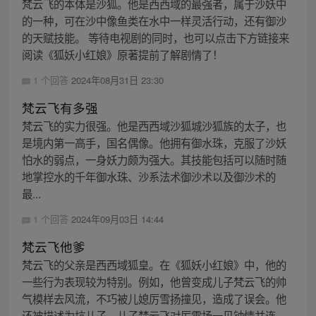
梵云飞的本体是沙狐。他是西西域的最强者，属于沙妖中
的一种，可在沙中像鱼类在水中一样灵活行动，还有御沙
的天赋技能。 等待电视剧的同时，也可以点击下方链接来
阅读《狐妖小红娘》原著提前了解剧情了！
1 个回答
2024年08月31日 23:30
梵云飞有多强
梵云飞的实力很强。他是西西域沙狐城沙狐族的太子，也
是境内第一高手，国名偶像。他拥有御水珠，克服了沙妖
怕水的弱点，一身妖力颇为强大。其技能包括可以随时随
地掌控水的千年御水珠、沙系法术御沙术以及御沙术的
最...
1 个回答
2024年09月03日 14:44
梵云飞他爹
梵云飞的父亲是西西域狐皇。在《狐妖小红娘》中，他的
一些行为表现较为特别。例如，他曾变成儿子梵云飞的帅
气模样去风流，不巧被儿媳厉雪扬撞见，造成了误会。他
还被描述为坑儿子，儿子梵云飞对厉雪扬一见钟情并连