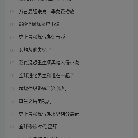
万古最强宗第二季免费播放
15
999倍修炼系统小说
16
史上最强炼气期语音版
17
女炮灰他失忆了
18
我真没想重生啊黑暗入侵小说
19
全球进化男主和谁在一起了
20
超级神级系统王兴 短剧
21
重生之后电视剧
22
史上最强炼气期境界划分最新
23
全球修炼时代 星辉
24