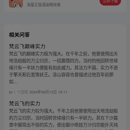
立即下载
海量正版漫画畅快看
相关问答
梵云飞巅峰实力
梵云飞的巅峰实力极为强大。在千年之前，他曾使用出天
地浩劫般的万尘归宗，一招震慑四方。当时的他因转世续
缘只有一半妖力便能有如此威力。其法力不弱，实力不逊
于擎天和石宽等妖王。涂山容容也曾描述过他百年前那
如...
1 个回答
2024年08月13日 19:11
梵云飞的实力
梵云飞的实力较为强大。千年之前他曾使用出天地浩劫般
的万尘归宗，当时因转世续缘只有一半妖力。其在下沙篇
章中展现出不俗的实力，使出御沙绝技万沙归宗能扑灭纯