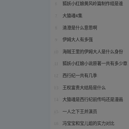
狐妖小红娘黄风岭篇制作组是谁
6
大猿魂4集
7
清澄是什么意思啊
8
伊姆大人有多强
9
海贼王里的伊姆大人是什么身份
10
狐妖小红娘小说原著一共有多少章
11
西行纪一共有几季
12
王权富贵大结局是什么
13
大猿魂是西行纪前传吗还是漫画
14
一人之下王并演员
15
冯宝宝和宝儿姐的实力对比
16