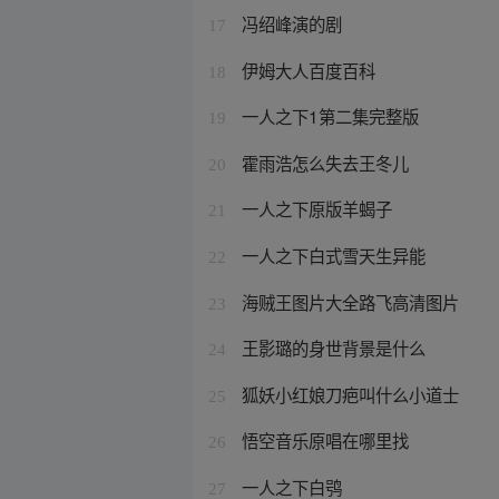
冯绍峰演的剧
17
伊姆大人百度百科
18
一人之下1第二集完整版
19
霍雨浩怎么失去王冬儿
20
一人之下原版羊蝎子
21
一人之下白式雪天生异能
22
海贼王图片大全路飞高清图片
23
王影璐的身世背景是什么
24
狐妖小红娘刀疤叫什么小道士
25
悟空音乐原唱在哪里找
26
一人之下白鸮
27