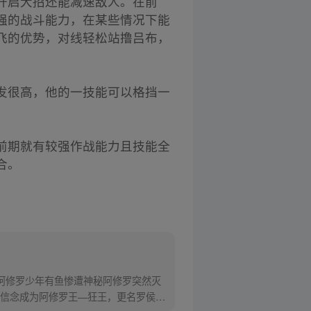
开启大招还能减速敌人。在前
强的战斗能力，在某些情况下能
飞的优势，对线轻松站撸吕布，
发很高，他的一技能可以格挡一
前期就有较强作战能力且技能全
合。
阿修罗少年有鱼惨遭神秘阿修罗突然灭
信念成为阿修罗王—狂王，更名罗侯。