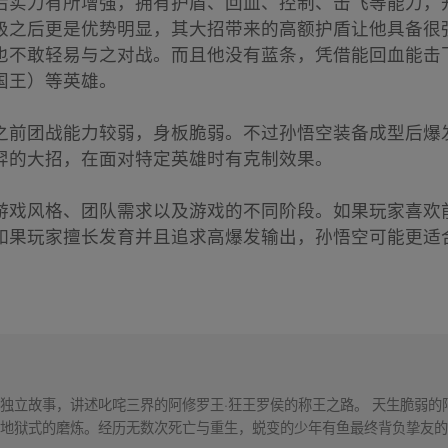
后实力有所增强，拥有护盾、回血、控制、击飞等能力，
级之后更是优势明显，其大招带来的高额护盾让他具备很
也不敢轻易与之对战。而且他没有蓝条，凭借能回血能击
国王）等英雄。
之前团战能力较弱，身板脆弱。不过孙悟空装备成型后爆
羿的大招，在面对特定英雄时有克制效果。
游戏风格、团队需求以及游戏的不同阶段。如果玩家喜欢
如果玩家擅长发育并且追求高爆发输出，孙悟空可能更适
独立故事，讲述叱咤三界的阿修罗王·狂王罗侯的称王之路。 天生脆弱的
地狱式的磨炼。经历无数次死亡与重生，蜕变的少年有鱼最终背负挚友的