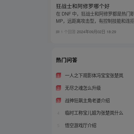
狂战士和阿修罗哪个好
在 DNF 中，狂战士和阿修罗都是热
MP，远距离攻击型，有控制技能和连招能
1 个回答
2024年09月02日 18:29
热门问答
一人之下观影体冯宝宝张楚岚
1
无尽之魂怎么升级
2
战神狂飙主角老婆介绍
3
临时工称宝儿姐为张楚岚什么
4
悟空游戏厅介绍
5