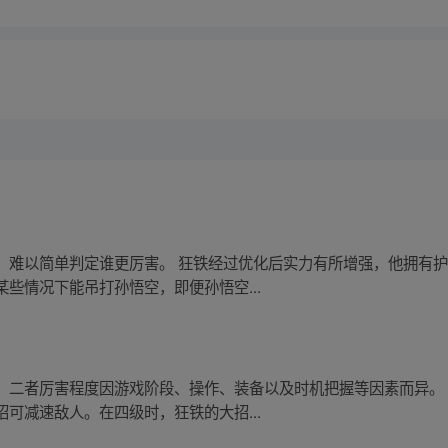
之爆发，少年新王能否担起重任
，难以简单判定谁更厉害。 狂铁经过优化后实力有所增强，他拥有
些情况下能吊打孙悟空，即便孙悟空...
，二者厉害程度因游戏阶段、操作、装备以及时机把握等因素而异。
可减速敌人。在四级时，狂铁的大招...