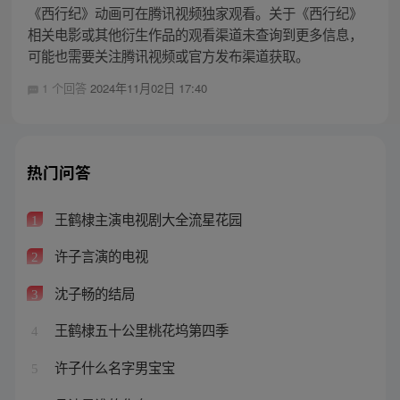
《西行纪》动画可在腾讯视频独家观看。关于《西行纪》
相关电影或其他衍生作品的观看渠道未查询到更多信息，
可能也需要关注腾讯视频或官方发布渠道获取。
1 个回答
2024年11月02日 17:40
热门问答
王鹤棣主演电视剧大全流星花园
1
许子言演的电视
2
沈子畅的结局
3
王鹤棣五十公里桃花坞第四季
4
许子什么名字男宝宝
5