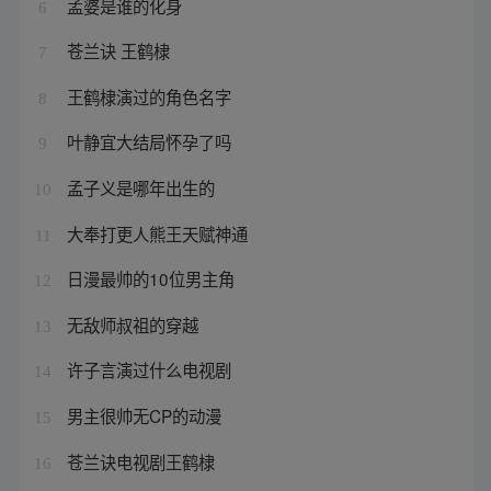
孟婆是谁的化身
6
苍兰诀 王鹤棣
7
王鹤棣演过的角色名字
8
叶静宜大结局怀孕了吗
9
孟子义是哪年出生的
10
大奉打更人熊王天赋神通
11
日漫最帅的10位男主角
12
无敌师叔祖的穿越
13
许子言演过什么电视剧
14
男主很帅无CP的动漫
15
苍兰诀电视剧王鹤棣
16