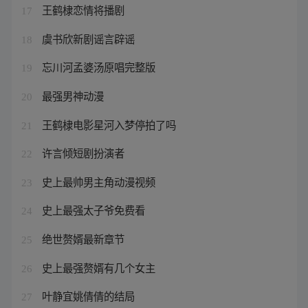
王鹤棣恋情将播剧
17
虞书欣新剧谣言辟谣
18
忘川河孟婆汤原唱完整版
19
最强男神动漫
20
王鹤棣电影星河入梦停拍了吗
21
许言倾短剧扮演者
22
史上最帅男主角动漫视频
23
史上最强太子爷免费看
24
绝世赘婿最新章节
25
史上最强赘婿有几个女主
26
叶静宜姚倩倩的结局
27