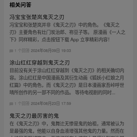
相关问答
冯宝宝张楚岚鬼灭之刃
冯宝宝和张楚岚并非《鬼灭之刃》中的角色。《鬼灭之
刃》主要角色有灶门炭治郎、祢豆子等。 原漫画《一人之
下》同样精彩，点击按钮下载 App 立享精彩内容！
1 个回答
2024年08月09日 19:03
涂山红红穿越到鬼灭之刃
目前没有关于涂山红红穿越到《鬼灭之刃》的相关确切内
容。涂山红红是中国漫画及其衍生动画《狐妖小红娘之月
红篇》中的角色，而《鬼灭之刃》是日本漫画家吾峠呼世
晴所创作的另一部不同的作品。 等待电视剧的同时...
1 个回答
2024年08月23日 17:59
鬼灭之刃最厉害的鬼
在《鬼灭之刃》中，鬼舞辻无惨是鬼的始祖，通常被认为
是最强的鬼，他能以自身血液增强其他鬼的力量。然而在