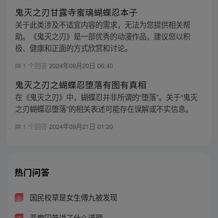
鬼灭之刃甘露寺蜜璃蝴蝶忍本子
关于此类涉及不适宜内容的需求，无法为您提供相关帮
助。《鬼灭之刃》是一部优秀的动漫作品，建议您以积
极、健康和正面的方式欣赏和讨论。
1 个回答
2024年09月20日 06:40
鬼灭之刃之蝴蝶忍堕落有图有真相
在《鬼灭之刃》中，蝴蝶忍并非所谓的“堕落”。关于“鬼灭
之刃蝴蝶忍堕落”的相关表述可能存在误解或不实信息。
1 个回答
2024年09月21日 01:20
热门问答
国民校草是女生傅九被发现
1
恶魔囚笼讲了什么道理