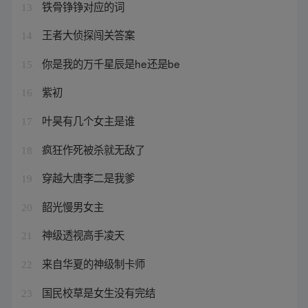
铁骨铮铮对应的词
13
王者大侦探闯关答案
14
你是我的万千星辰是he还是be
15
紫初
16
叶昊有几个女主是谁
17
疯狂作死被杀就无敌了
18
穿越大唐李二是我爹
19
韶光慢男女主
20
神级透视高手凌天
21
来自华夏的神级制卡师
22
国民校草是女生没有完结
23