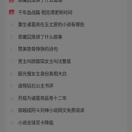
2
千年血战篇 相克谭更新时间
3
重生诸葛亮在五丈原的小说有哪些
4
恶魔囚笼讲了什么故事
5
赞美铁骨铮铮的诗句
6
男主叫顾霆琛女主叫沈繁星
7
韶光慢女主身份真相大白
8
虐殇钻石公主书评
9
开局为诸葛亮延寿十二年
10
穿越成阿斗刘禅小说网文免费阅读
11
小说全球灵卡降临
12