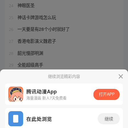
神眼医圣
24
神话卡牌游戏怎么玩
25
一天要是有28个小时就好了
26
香港电影演义魏君子
27
韶光慢邵明渊
28
全能超级高手
29
开心的一天日记100字
继续浏览精彩内容
30
腾讯动漫App
打开APP
海量漫画 新人7天免费看
腾讯漫画
起点读书
QQ阅读
网站备案/许可证号：粤B2-20090059-5
在此处浏览
继续
Copyright©1998 - 2026 Tencent. All Rights Reserved