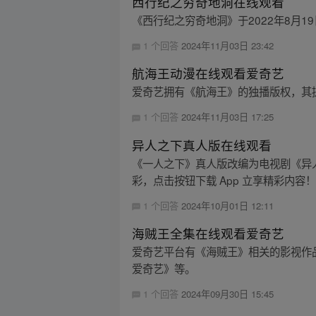
西行纪之穷奇地洞在线观看
《西行纪之穷奇地洞》于2022年8月
1 个回答
2024年11月03日 23:42
航海王动漫在线观看爱奇艺
爱奇艺拥有《航海王》的独播版权，其
1 个回答
2024年11月03日 17:25
异人之下真人版在线观看
《一人之下》真人版改编为电视剧《异人之
彩，点击按钮下载 App 立享精彩内容
1 个回答
2024年10月01日 12:11
海贼王全集在线观看爱奇艺
爱奇艺平台有《海贼王》相关的影视作品。暑
爱奇艺》等。
1 个回答
2024年09月30日 15:45