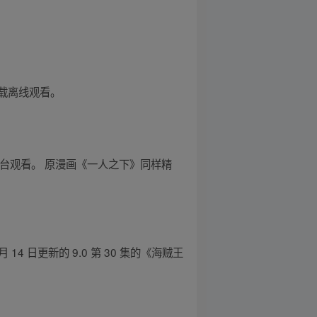
载离线观看。
酷平台观看。 原漫画《一人之下》同样精
 日更新的 9.0 第 30 集的《海贼王