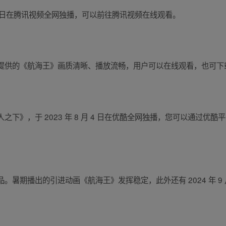
19日在腾讯视频全网独播，可以前往腾讯视频在线观看。
提供的《航海王》画质清晰、播放流畅，用户可以在线观看，也可下
下》，于 2023 年 8 月 4 日在优酷全网独播，您可以通过优
！
期播出的引进动画《航海王》发挥稳定，此外还有 2024 年 9 月 14