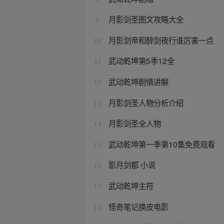
月影剑圣图文攻略大全
9
月影剑帝和醉剑夜行谁厉害一点
10
武动乾坤第5季12全
11
武动乾坤剧情讲解
12
月影剑圣人物分析介绍
13
月影剑圣全人物
14
武动乾坤第一季第10集免费观看
15
影月剑都 小说
16
武动乾坤主符
17
怪奇笔记换皮电影
18