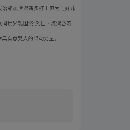
炭治郎虽遭遇诸多打击但为让妹妹
歌词世界观围绕“炎柱・炼狱杏寿
律具有惹哭人的感动力量。