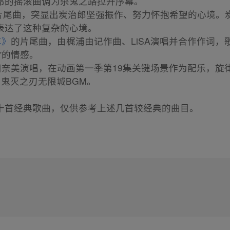
昂的摇滚曲调为杀鬼之路拉开序幕。
为片尾曲，突显出炭治郎坚强振作、努力怀抱希望的心境。
表达了这种复杂的心境。
车》
的片尾曲，由梶浦由记作曲、LiSA演唱并合作作词，
”的情感。
中川奈美演唱，在动画第一季第19集关键场景作为配乐，旋
*：鬼灭之刃无限城BGM。
十首经典歌曲，仅供参考上述几首较经典的曲目。