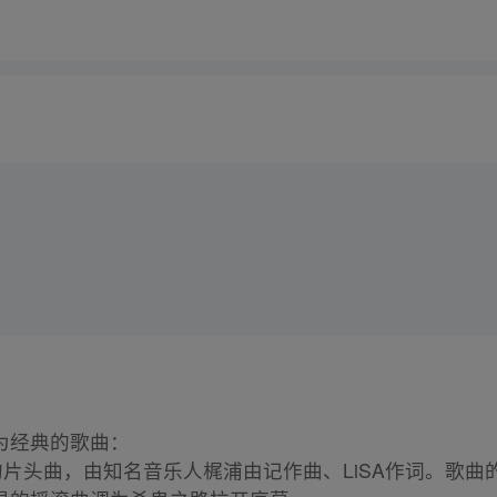
为经典的歌曲：
的片头曲，由知名音乐人梶浦由记作曲、LiSA作词。歌