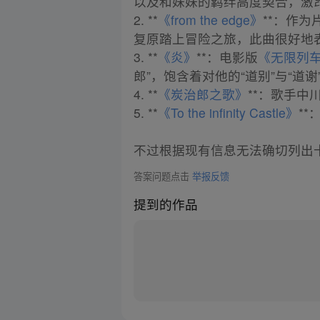
以及和妹妹的羁绊高度契合，激
2. **
《from the edge》
**：作
复原踏上冒险之旅，此曲很好地
3. **
《炎》
**：电影版
《无限列
郎”，饱含着对他的“道别”与“道谢
4. **
《炭治郎之歌》
**：歌手
5. **
《To the infinity Castle》
*
不过根据现有信息无法确切列出
答案问题点击
举报反馈
提到的作品