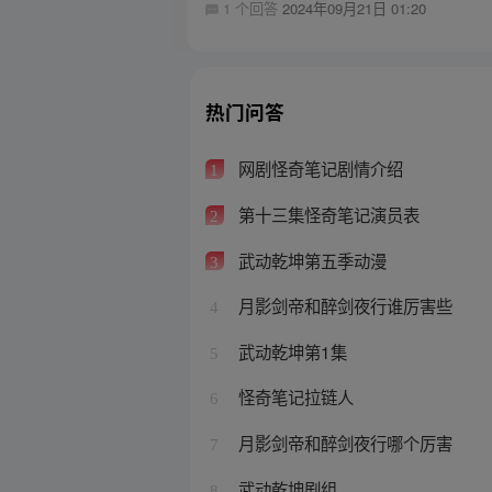
1 个回答
2024年09月21日 01:20
热门问答
网剧怪奇笔记剧情介绍
1
第十三集怪奇笔记演员表
2
武动乾坤第五季动漫
3
月影剑帝和醉剑夜行谁厉害些
4
武动乾坤第1集
5
怪奇笔记拉链人
6
月影剑帝和醉剑夜行哪个厉害
7
武动乾坤剧组
8