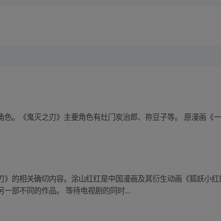
色。《鬼灭之刃》主要角色有灶门炭治郎、祢豆子等。 原漫画《一人
刃》的相关确切内容。涂山红红是中国漫画及其衍生动画《狐妖小红
一部不同的作品。 等待电视剧的同时...