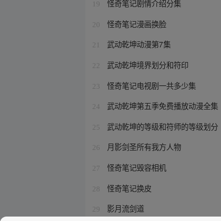
怪奇笔记剧情介绍分集
19
怪奇笔记漫画换脸
20
武动乾坤动漫第7集
21
武动乾坤境界划分和符印
22
怪奇笔记电视剧一共多少集
23
武动乾坤第五季免费播放动漫全集
24
武动乾坤的等级和符师的等级划分
25
月影剑圣所有我方人物
26
怪奇笔记毁容相机
27
怪奇笔记换皮
28
影月流剑道
29