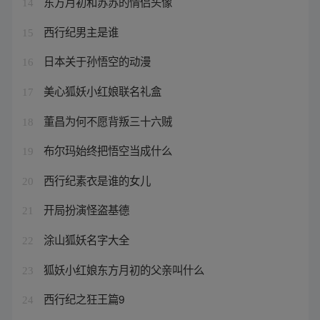
东方月初和苏苏的情侣头像
14
西行纪男主是谁
15
日本关于孙悟空的动漫
16
美心狐妖小红娘联名礼盒
17
董昌为何不愿背叛三十六贼
18
布尔玛始终把悟空当成什么
19
西行纪素衣是谁的女儿
20
开局扮演怪盗基德
21
涂山狐妖名字大全
22
狐妖小红娘东方月初的父亲叫什么
23
西行纪之狂王篇9
24