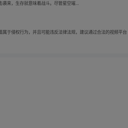
袭来，生存就意味着战斗。尽管星空璀...
道属于侵权行为，并且可能违反法律法规，建议通过合法的视频平台