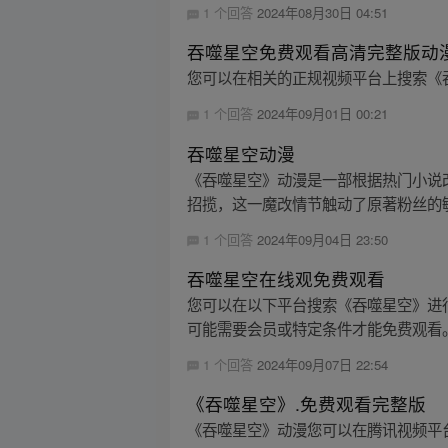
1 个回答
2024年08月30日 04:51
吞噬星空免费观看高清完整版动
您可以在相关的正规视频平台上搜索《
1 个回答
2024年09月01日 00:21
吞噬星空动漫
《吞噬星空》动漫是一部根据热门小说
招揽，这一魔改情节触动了原著粉丝的敏
1 个回答
2024年09月04日 23:50
吞噬星空在线观免费观看
您可以在以下平台搜索《吞噬星空》进行观看
可能需要会员或特定条件才能免费观看。 2.
1 个回答
2024年09月07日 22:54
《吞噬星空》.免费观看完整版
《吞噬星空》动漫您可以在腾讯视频平