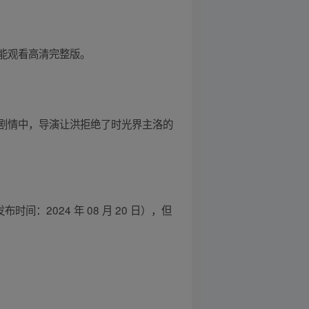
能观看高清完整版。
剧情中，导演让洪拒绝了时光界主洛的
：2024 年 08 月 20 日），但