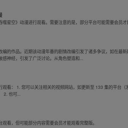
漫
吞噬星空》动漫进行观看。需要注意的是，部分平台可能需要会员才
改编的作品。近期该动漫年番的剧情改编引发了诸多争议，如在最新
感神经，引发了广泛讨论。从角色塑造和...
： 1. 您可以关注相关的视频网站，如更新至 133 集的平台（发布时间
 也可...
台观看，但可能部分内容需要会员才能观看完整版。