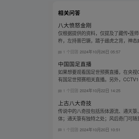
相关问答
八大愤怒金刚
仅根据提供的资料，仅提及了藏传•莲
杵，左持普巴镢，踏于雌虎之背，神态威严
1 个回答
2024年10月26日 05:57
中国国足直播
如果想要观看国足世预赛直播，在央视C
有国足世预赛相关直播。另外，CCTV1
1 个回答
2024年10月22日 14:25
上古八大奇技
传说中的八奇技包括炁体源流、通天箓
体；通天箓有独特之处；风后奇门可随意
1 个回答
2024年10月20日 10:51