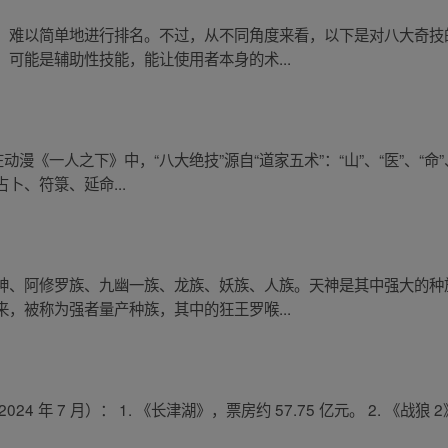
，难以简单地进行排名。不过，从不同角度来看，以下是对八大奇技
可能是辅助性技能，能让使用者本身的术...
漫《一人之下》中，“八大绝技”源自“道家五术”：“山”、“医”、“命”
卜、符箓、延命...
神、阿修罗族、九幽一族、龙族、妖族、人族。天神是其中强大的种
，被称为强者量产种族，其中的狂王罗喉...
年 7 月）： 1. 《长津湖》，票房约 57.75 亿元。 2. 《战狼 2