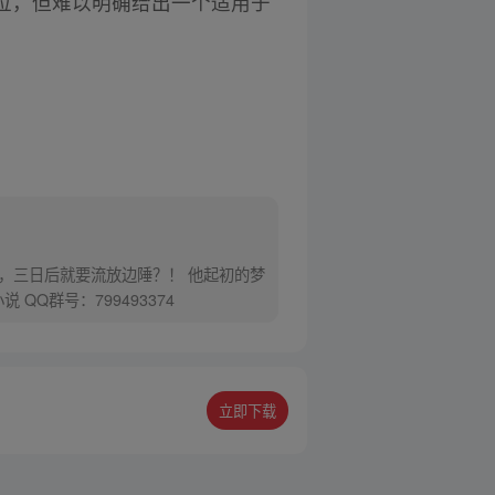
位，但难以明确给出一个适用于
，三日后就要流放边陲？！ 他起初的梦
Q群号：799493374
立即下载