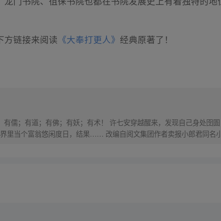
、龙门书院、徂徕书院也都在书院发展史上有着独特的地
下方链接来阅读
《大奉打更人》
经典原著了！
界，有儒；有道；有佛；有妖；有术！ 许七安穿越醒来，发现自己身处囹圄
里当个富翁悠闲度日，结果…… 改编自阅文集团作者卖报小郎君同名小说 Q