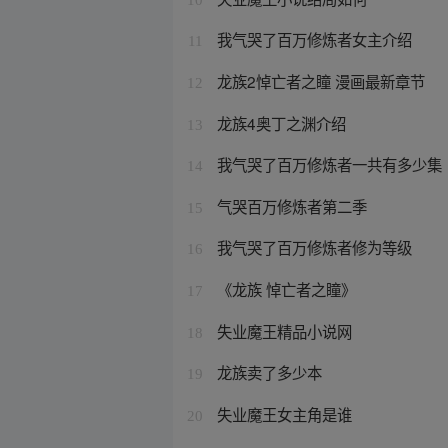
我气哭了百万修炼者女主介绍
11
龙族2悼亡者之瞳 漫画最新章节
12
龙族4奥丁之渊介绍
13
我气哭了百万修炼者一共有多少集
14
气哭百万修炼者第二季
15
我气哭了百万修炼者修为等级
16
《龙族 悼亡者之瞳》
17
失业魔王精品小说网
18
龙族卖了多少本
19
失业魔王女主角是谁
20