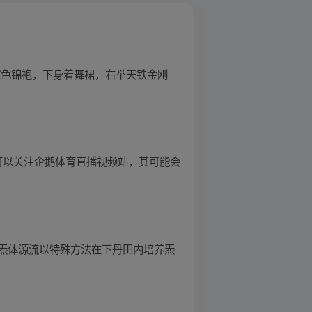
棕色锦袍，下身着舞裙，右举天铁金刚
也可以关注企鹅体育直播视频站，其可能会
炁体源流以特殊方法在下丹田内培养炁