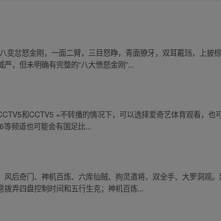
师八变忿怒金刚，一面二臂，三目怒睁，青面獠牙，双耳戴珰，上披
，但未明确有完整的“八大愤怒金刚”...
CTV5和CCTV5 +不转播的情况下，可以选择爱奇艺体育观看，
6等频道也可能会有国足比...
、风后奇门、神机百炼、六库仙贼、拘灵遣将、双全手、大罗洞观。
拨弄四盘控制时间和五行生克；神机百炼...