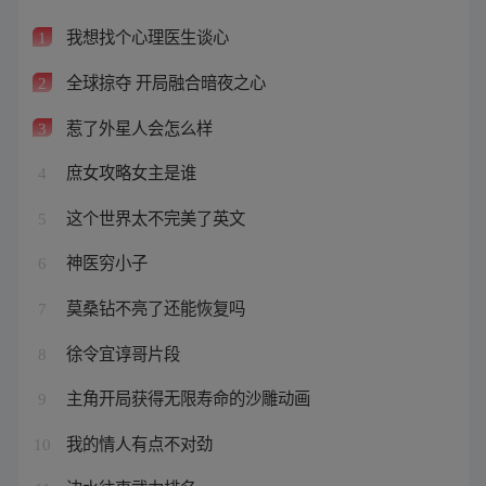
我想找个心理医生谈心
1
全球掠夺 开局融合暗夜之心
2
惹了外星人会怎么样
3
庶女攻略女主是谁
4
这个世界太不完美了英文
5
神医穷小子
6
莫桑钻不亮了还能恢复吗
7
徐令宜谆哥片段
8
主角开局获得无限寿命的沙雕动画
9
我的情人有点不对劲
10