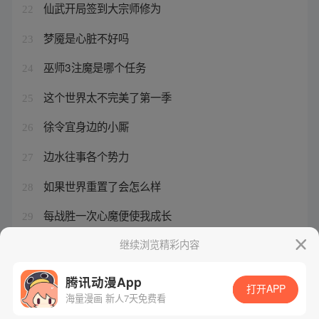
仙武开局签到大宗师修为
22
梦魇是心脏不好吗
23
巫师3注魔是哪个任务
24
这个世界太不完美了第一季
25
徐令宜身边的小厮
26
边水往事各个势力
27
如果世界重置了会怎么样
28
每战胜一次心魔便使我成长
29
藏文化去除心魔的法宝
继续浏览精彩内容
30
腾讯动漫App
打开APP
海量漫画 新人7天免费看