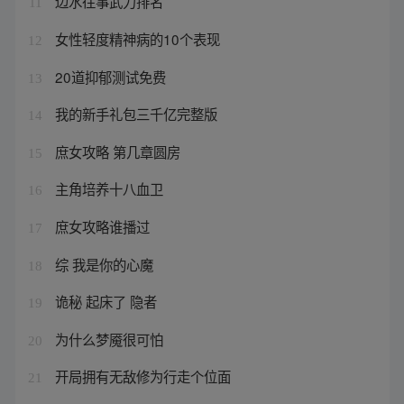
边水往事武力排名
11
女性轻度精神病的10个表现
12
20道抑郁测试免费
13
我的新手礼包三千亿完整版
14
庶女攻略 第几章圆房
15
主角培养十八血卫
16
庶女攻略谁播过
17
综 我是你的心魔
18
诡秘 起床了 隐者
19
为什么梦魇很可怕
20
开局拥有无敌修为行走个位面
21