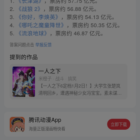
1.
《长津湖》
，票房约 57.75 亿元。
2.
《战狼 2》
，票房约 56.88 亿元。
3.
《你好，李焕英》
，票房约 54.13 亿元。
4.
《哪吒之魔童降世》
，票房约 50.35 亿元。
5.
《流浪地球》
，票房约 46.87 亿元。
答案问题点击
举报反馈
提到的作品
一人之下
米橙子 · 战斗 · 搞笑
【一人之下6定档1月2日！】大学生张楚岚
清明回乡，遭遇神秘少女冯宝宝。素未谋面
的冯宝宝却对张楚岚异常熟悉，并将其带去
自己打工的快递公司。为了帮冯宝宝寻找她
的身世，也为了查清自己与爷爷身上的秘
腾讯动漫App
密，张楚岚的生活被彻底颠覆，与冯宝宝一
立即下载
同踏上“异人”之旅。
海量正版漫画畅快看