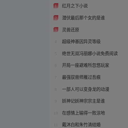
红月之下小说
1
潜伏最后那个女的是谁
2
灵兽还原
3
超级神基因异灵等级
4
绝世无双冯丽娜小说免费阅读
5
开局一座避难所忽悠玩家
6
最强驭兽师雁过吾痕
7
一部人可以变身龙的动漫
8
妖神记妖神宗宗主是谁
9
在感情上输得一败涂地
10
戴沐白和朱竹清结婚
11