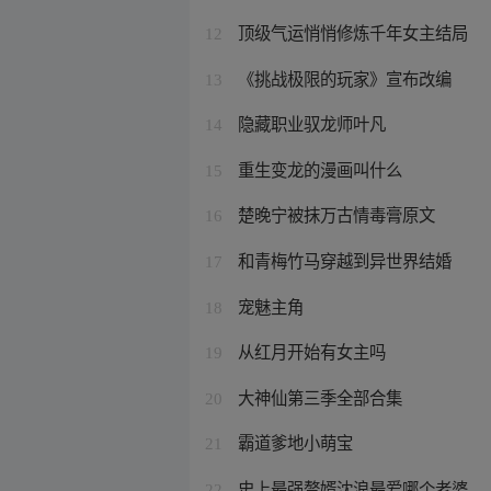
顶级气运悄悄修炼千年女主结局
12
《挑战极限的玩家》宣布改编
13
隐藏职业驭龙师叶凡
14
重生变龙的漫画叫什么
15
楚晚宁被抹万古情毒膏原文
16
和青梅竹马穿越到异世界结婚
17
宠魅主角
18
从红月开始有女主吗
19
大神仙第三季全部合集
20
霸道爹地小萌宝
21
史上最强赘婿沈浪最爱哪个老婆
22