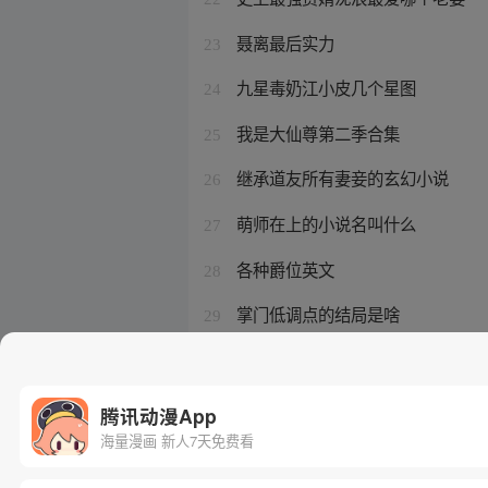
聂离最后实力
23
九星毒奶江小皮几个星图
24
我是大仙尊第二季合集
25
继承道友所有妻妾的玄幻小说
26
萌师在上的小说名叫什么
27
各种爵位英文
28
掌门低调点的结局是啥
29
万渣朝凤出了几季
30
腾讯动漫App
海量漫画 新人7天免费看