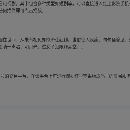
看电视剧，其中包含多种类型如短剧等。可以直接进入红尘影院手机
任何插件即可点击播放。
姻在世间，从未有相见却能牵住红线。世俗让人疯癫，句句话偏见，
呐一声唱，明月光，这女子泪眼拜高堂，...
成品号的交易平台，在该平台上可进行御剑红尘苹果版成品号的交易服