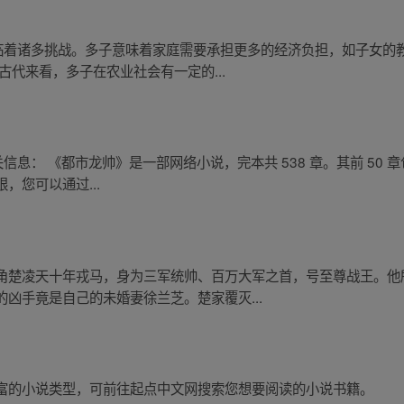
面临着诸多挑战。多子意味着家庭需要承担更多的经济负担，如子女的
古代来看，多子在农业社会有一定的...
息： 《都市龙帅》是一部网络小说，完本共 538 章。其前 50 章包括
，您可以通过...
角楚凌天十年戎马，身为三军统帅、百万大军之首，号至尊战王。他
凶手竟是自己的未婚妻徐兰芝。楚家覆灭...
富的小说类型，可前往起点中文网搜索您想要阅读的小说书籍。