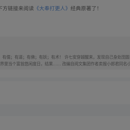
下方链接来阅读
《大奉打更人》
经典原著了！
界，有儒；有道；有佛；有妖；有术！ 许七安穿越醒来，发现自己身处囹圄
里当个富翁悠闲度日，结果…… 改编自阅文集团作者卖报小郎君同名小说 Q