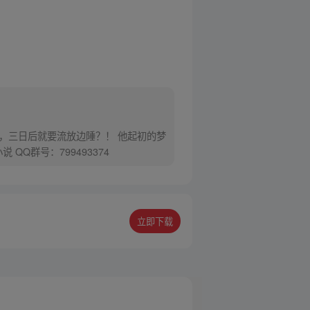
，三日后就要流放边陲？！ 他起初的梦
Q群号：799493374
立即下载