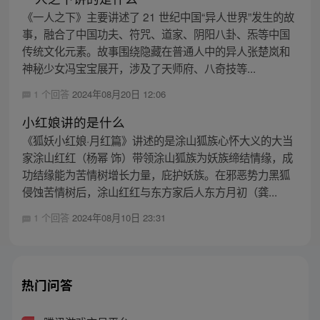
《一人之下》主要讲述了 21 世纪中国“异人世界”发生的故
事，融合了中国功夫、符咒、道家、阴阳八卦、炁等中国
传统文化元素。故事围绕隐藏在普通人中的异人张楚岚和
神秘少女冯宝宝展开，涉及了天师府、八奇技等...
1 个回答
2024年08月20日 12:06
小红娘讲的是什么
《狐妖小红娘·月红篇》讲述的是涂山狐族心怀大义的大当
家涂山红红（杨幂 饰）带领涂山狐族为妖族缔结情缘，成
功结缘能为苦情树增长力量，庇护妖族。在邪恶势力黑狐
侵蚀苦情树后，涂山红红与东方家后人东方月初（龚...
1 个回答
2024年08月10日 23:31
热门问答