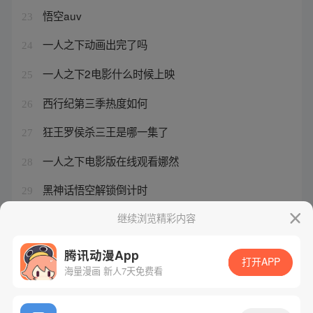
悟空auv
23
一人之下动画出完了吗
24
一人之下2电影什么时候上映
25
西行纪第三季热度如何
26
狂王罗侯杀三王是哪一集了
27
一人之下电影版在线观看娜然
28
黑神话悟空解锁倒计时
29
大猿王完整版
继续浏览精彩内容
30
腾讯动漫App
打开APP
海量漫画 新人7天免费看
腾讯漫画
起点读书
QQ阅读