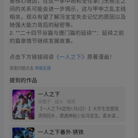
是核心谜团，在这一季中她和全性掌门无根生之
间的关系可能会进一步揭示，这与甲申之乱主线
相关，观众有望了解冯宝宝失去记忆的原因以及
她强大能力背后的秘密等。
2. **二十四节谷篇与唐门篇的延续**：延续之前
的篇章情节继续发展故事。
点击下方链接阅读
《一人之下》
原著漫画！
答案问题点击
举报反馈
提到的作品
一人之下
米橙子 · 战斗 · 搞笑
【一人之下6定档1月2日！】大学生张楚岚
清明回乡，遭遇神秘少女冯宝宝。素未谋面
的冯宝宝却对张楚岚异常熟悉，并将其带去
自己打工的快递公司。为了帮冯宝宝寻找她
一人之下番外·锈铁
的身世，也为了查清自己与爷爷身上的秘