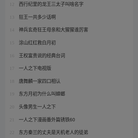
西行纪里的龙王三太子叫啥名字
12
狂王一共多少话啊
13
神兵玄奇狂王母亲和大猩猩谁厉害
14
涂山红红救白月初
15
王权富贵说的经典台词
16
一人之下电视版
17
唐舞麟一家四口相认
18
东方月初为什么叫蟑螂
19
头像男生一人之下
20
一人之下漫画番外篇锈铁60
21
东方秦兰的丈夫是天机老人的徒弟
22