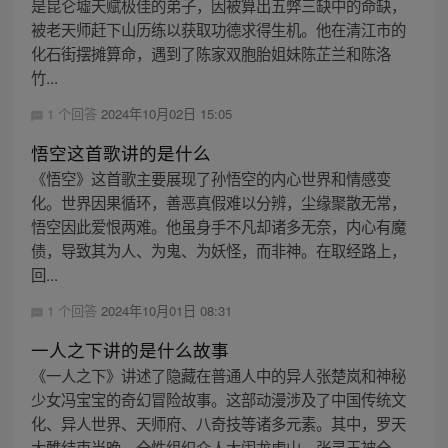
是昆仑墟天赋极佳的弟子，因被算出五弊三缺中的命缺，
被老天师赶下山历练以获取功德求得生机。他在清江市的
化石街摆摊算命，遇到了陈家双胞胎姐妹陈芷兰和陈洛
竹...
1 个回答
2024年10月02日 15:05
悟空这首歌讲的是什么
《悟空》这首歌主要展现了孙悟空的内心世界和情感变
化。世界因果循环，善恶真假难以分辨，尘缘聚散无常，
悟空因此爱恨两难。他虽身手不凡却诸多无奈，内心有魔
债，导致其为人、为鬼、为妖怪，而非神。在取经路上，
回...
1 个回答
2024年10月01日 08:31
一人之下讲的是什么故事
《一人之下》讲述了隐藏在普通人中的异人张楚岚和神秘
少女冯宝宝的奇幻冒险故事。这部动漫涉及了中国传统文
化、异人世界、天师府、八奇技等诸多元素。其中，罗天
大醮结束当晚，全性组织众人大闹龙虎山，张灵玉被全