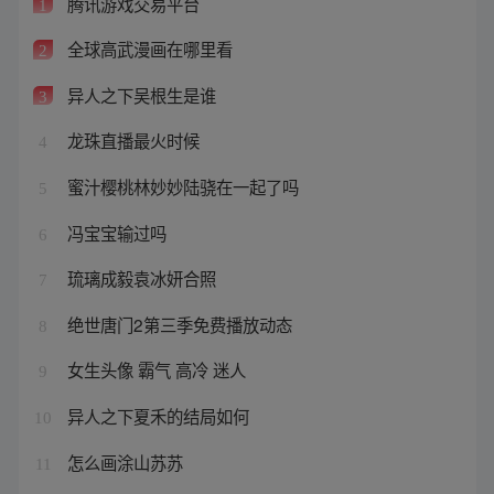
腾讯游戏交易平台
1
全球高武漫画在哪里看
2
异人之下吴根生是谁
3
龙珠直播最火时候
4
蜜汁樱桃林妙妙陆骁在一起了吗
5
冯宝宝输过吗
6
琉璃成毅袁冰妍合照
7
绝世唐门2第三季免费播放动态
8
女生头像 霸气 高冷 迷人
9
异人之下夏禾的结局如何
10
怎么画涂山苏苏
11