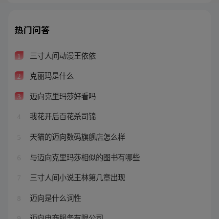
热门问答
三寸人间动漫王依依
1
克丽玛是什么
2
迈向克里玛莎好看吗
3
我花开后百花杀司锦
4
天猫的迈向数码旗舰店怎么样
5
与迈向克里玛莎相似的图书有哪些
6
三寸人间小说王林第几章出现
7
迈向是什么词性
8
迈向电商服务有限公司
9