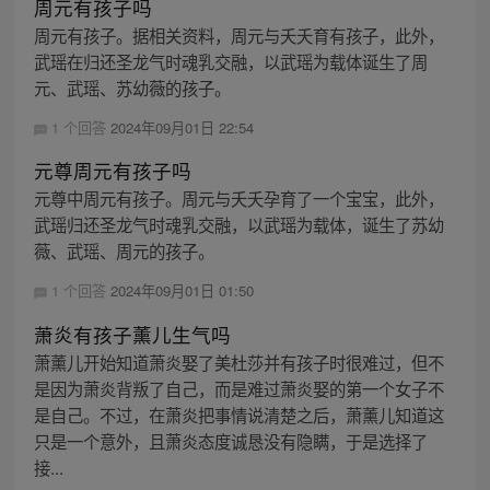
周元有孩子吗
周元有孩子。据相关资料，周元与夭夭育有孩子，此外，
武瑶在归还圣龙气时魂乳交融，以武瑶为载体诞生了周
元、武瑶、苏幼薇的孩子。
1 个回答
2024年09月01日 22:54
元尊周元有孩子吗
元尊中周元有孩子。周元与夭夭孕育了一个宝宝，此外，
武瑶归还圣龙气时魂乳交融，以武瑶为载体，诞生了苏幼
薇、武瑶、周元的孩子。
1 个回答
2024年09月01日 01:50
萧炎有孩子薰儿生气吗
萧薰儿开始知道萧炎娶了美杜莎并有孩子时很难过，但不
是因为萧炎背叛了自己，而是难过萧炎娶的第一个女子不
是自己。不过，在萧炎把事情说清楚之后，萧薰儿知道这
只是一个意外，且萧炎态度诚恳没有隐瞒，于是选择了
接...