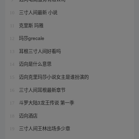
三寸人间最新 小说
10
克里斯 玛雅
11
玛莎grecale
12
耳根三寸人间好看吗
13
迈向是什么意思
14
迈向克里玛莎小说女主是谁扮演的
15
三寸人间耳根最新章节
16
斗罗大陆3龙王传说 第一季
17
迈向酒店
18
三寸人间王林出场多少章
19