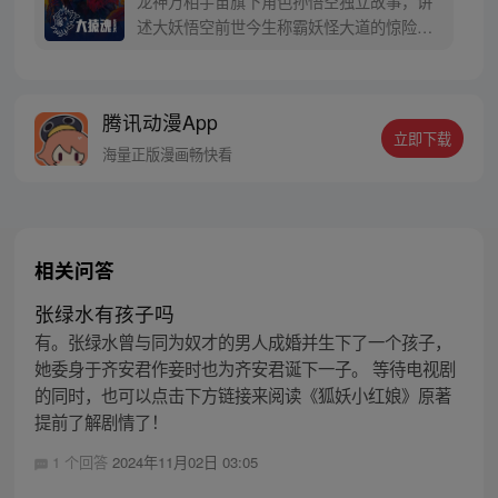
龙神万相宇宙旗下角色孙悟空独立故事，讲
寻回徒弟们，组成全新“西行小队”，再度踏
述大妖悟空前世今生称霸妖怪大道的惊险历
上西行之旅……
程。 妖怪大道有自己的生存之道，某日，一
位猴妖因人类的祈愿从天而降，以鬼魈之名
响彻妖界，却因堕入暗魂无法再守护重要之
腾讯动漫App
人…六十年后，他再次破石而出，背负着守
立即下载
护族人的希望和信念打败了妖怪大道的霸
海量正版漫画畅快看
主，成为猴群之王，但故事仍在继续…
相关问答
张绿水有孩子吗
有。张绿水曾与同为奴才的男人成婚并生下了一个孩子，
她委身于齐安君作妾时也为齐安君诞下一子。 等待电视剧
的同时，也可以点击下方链接来阅读《狐妖小红娘》原著
提前了解剧情了！
1 个回答
2024年11月02日 03:05