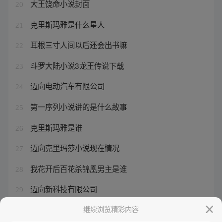
大王饶命小说封面
20
克里斯玛雅是什么星人
21
耳根三寸人间以后还会出书嘛
22
斗罗大陆小说3龙王传说下载
23
迈向电动汽车有限公司
24
第一序列小说讲的是什么故事
25
克里斯玛雅是谁
26
迈向克里玛莎小说现在情况
27
我花开后百花杀锦凰男主是谁
28
迈向新科技有限公司
29
迈向克里玛莎小说女主是谁
继续浏览精彩内容
30