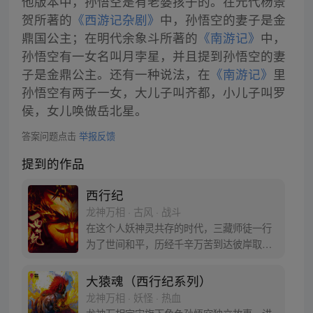
他版本中，孙悟空是有老婆孩子的。在元代杨景
贺所著的
《西游记杂剧》
中，孙悟空的妻子是金
鼎国公主；在明代余象斗所著的
《南游记》
中，
孙悟空有一女名叫月孛星，并且提到孙悟空的妻
子是金鼎公主。还有一种说法，在
《南游记》
里
孙悟空有两子一女，大儿子叫齐都，小儿子叫罗
侯，女儿唤做岳北星。
答案问题点击
举报反馈
提到的作品
西行纪
龙神万相 · 古风 · 战斗
在这个人妖神灵共存的时代，三藏师徒一行
为了世间和平，历经千辛万苦到达彼岸取
得“永恒之火”拯救苍生，可世间并没有因此
变得美好….随着阴谋慢慢揭露，暗魂四起,
大猿魂（西行纪系列）
为了让“永恒之火”重新归位，小狼妖白狼不
龙神万相 · 妖怪 · 热血
辞万难，找到唐三藏大法师，和他一起重新