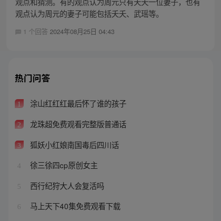
观点和猜测。有的观点认为周元只有夭夭一位妻子，也有
观点认为周元的妻子可能包括夭夭、武瑶等。
1 个回答
2024年08月25日 04:43
热门问答
涂山红红红最后怀了谁的孩子
1
龙珠超免费观看完整版普通话
2
狐妖小红娘南国毒后四川话
3
徐三徐四cp原创女主
4
西行纪狩大人会复活吗
5
马上天下40集免费观看下载
6