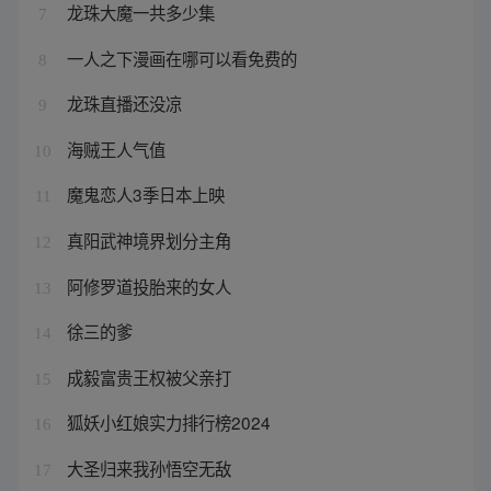
龙珠大魔一共多少集
7
一人之下漫画在哪可以看免费的
8
龙珠直播还没凉
9
海贼王人气值
10
魔鬼恋人3季日本上映
11
真阳武神境界划分主角
12
阿修罗道投胎来的女人
13
徐三的爹
14
成毅富贵王权被父亲打
15
狐妖小红娘实力排行榜2024
16
大圣归来我孙悟空无敌
17