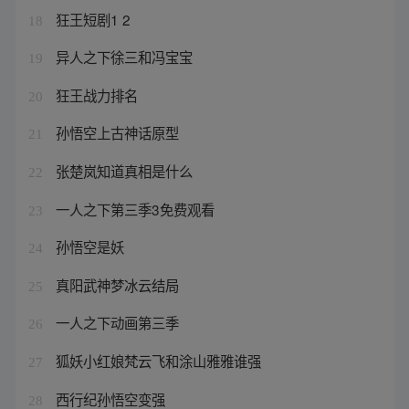
狂王短剧1 2
18
异人之下徐三和冯宝宝
19
狂王战力排名
20
孙悟空上古神话原型
21
张楚岚知道真相是什么
22
一人之下第三季3免费观看
23
孙悟空是妖
24
真阳武神梦冰云结局
25
一人之下动画第三季
26
狐妖小红娘梵云飞和涂山雅雅谁强
27
西行纪孙悟空变强
28