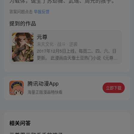
为载体，诞生了苏幼薇、武瑶、周元的孩子。
答案问题点击
举报反馈
提到的作品
元尊
未天文化 · 战斗 · 逆袭
2017年12月5日上线，每周二、四、六、日
更新。 此漫画由天蚕土豆热门小说《元尊》
改编。少年执笔，龙蛇舞动；劈开乱世，点
亮苍穹。气掌乾坤的世界里，究竟是蟒雀吞
龙，还是圣龙崛起？！
腾讯动漫App
立即下载
海量正版漫画畅快看
相关问答