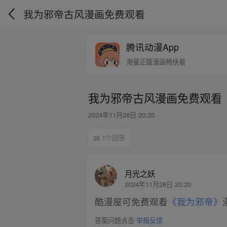
我为邪帝古风漫画免费观看
腾讯动漫App
海量正版漫画畅快看
我为邪帝古风漫画免费观看
2024年11月28日 20:20
1个回答
月光之妖
2024年11月28日 20:20
酷漫屋可免费观看
《我为邪帝》
答案问题点击
举报反馈