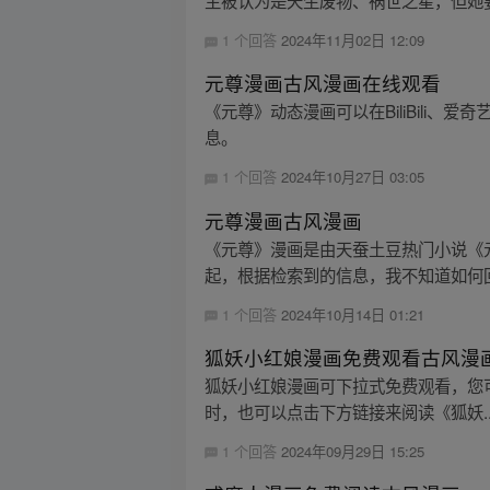
主被认为是天生废物、祸世之星，但她要
1 个回答
2024年11月02日 12:09
元尊漫画古风漫画在线观看
《元尊》动态漫画可以在BiliBil
息。
1 个回答
2024年10月27日 03:05
元尊漫画古风漫画
《元尊》漫画是由天蚕土豆热门小说《
起，根据检索到的信息，我不知道如何
1 个回答
2024年10月14日 01:21
狐妖小红娘漫画免费观看古风漫
狐妖小红娘漫画可下拉式免费观看，您可以通过
时，也可以点击下方链接来阅读《狐妖..
1 个回答
2024年09月29日 15:25