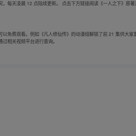
，每天凌晨 12 点陆续更新。 点击下方链接阅读《一人之下》原著
以免费观看。例如《凡人修仙传》的动漫组解锁了前 21 集供大
通过相关视频平台进行查询。