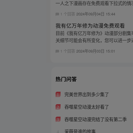
一人之下漫画存在免费观看下拉式的情况
1 个回答
2024年09月04日 15:44
我有亿万年修为动漫免费观看
目前《我有亿万年修为》动漫部分剧集可
关细节可能会有所变化，您可以进一步
1 个回答
2024年09月03日 15:01
热门问答
完美世界出到多少集了
1
吞噬星空动漫太好看了
2
吞噬星空动漫完结了没有第二季
3
采薇是谁的故事
4