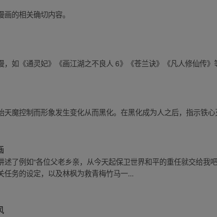
漫画的相关确切内容。
漫，如《通灵妃》《画江湖之不良人 6》《苍兰诀》《凡人修仙传》
始天魔控制而形象发生变化从而黑化。在黑化成为人之后，指示铁心
画
讲述了例如“各位父老乡亲，从今天起保卫世界和平的重任就交给我吧
任务的设定，以及林枫为救青梅竹马一...
风