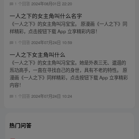
1 个回答
2024年08月01日 22:20
一人之下的女主角叫什么名字
《一人之下》的女主角叫冯宝宝。 原漫画《一人之下》同
样精彩，点击按钮下载 App 立享精彩内容！
1 个回答
2024年07月24日 10:59
一人之下女主角叫什么
《一人之下》的女主角叫冯宝宝。她是外表三无、邋遢的
炁功高手，一直在寻找自己的身世，具有不老的特性。 原
漫画《一人之下》同样精彩，点击按钮下载 App 立享精彩
内容！
1 个回答
2024年07月24日 10:24
热门问答