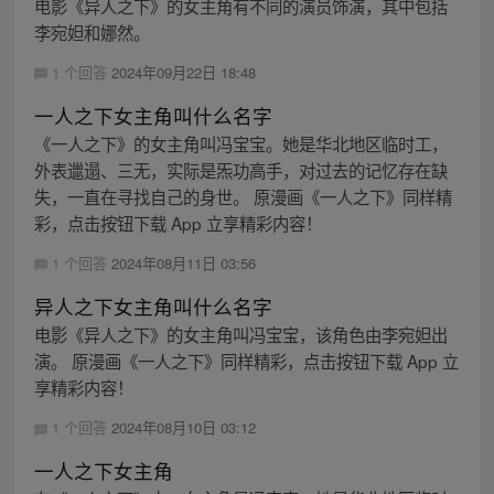
电影《异人之下》的女主角有不同的演员饰演，其中包括
李宛妲和娜然。
1 个回答
2024年09月22日 18:48
一人之下女主角叫什么名字
《一人之下》的女主角叫冯宝宝。她是华北地区临时工，
外表邋遢、三无，实际是炁功高手，对过去的记忆存在缺
失，一直在寻找自己的身世。 原漫画《一人之下》同样精
彩，点击按钮下载 App 立享精彩内容！
1 个回答
2024年08月11日 03:56
异人之下女主角叫什么名字
电影《异人之下》的女主角叫冯宝宝，该角色由李宛妲出
演。 原漫画《一人之下》同样精彩，点击按钮下载 App 立
享精彩内容！
1 个回答
2024年08月10日 03:12
一人之下女主角