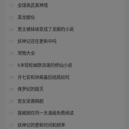
全球高武真神境
12
恶龙娘化
13
男主被妹妹变成了龙娘的小说
14
妖神记还在更新中吗
15
宠物大全
16
5本轻松幽默诙谐的修仙小说
17
许七安和钟离最后结局如何
18
侏罗纪的毁灭
19
宫女逆袭韩剧
20
我被困在同一天漫画免费阅读
21
妖神记的更新时间和频率
22