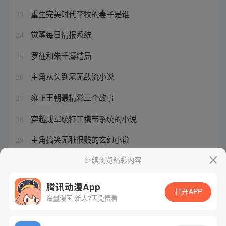
重生完美时代李牧的妻子是谁
23
觉醒每日情报系统
24
罗征和朱千凝结局
25
主角从头到尾无敌流小说
26
雍正王朝最精彩三个故事
27
穿越成军统特工携带系统的小说
28
主角搞笑无耻很贱的玄幻小说
29
钟离大结局是什么
继续浏览精彩内容
30
腾讯动漫App
打开APP
海量漫画 新人7天免费看
腾讯漫画
起点读书
QQ阅读