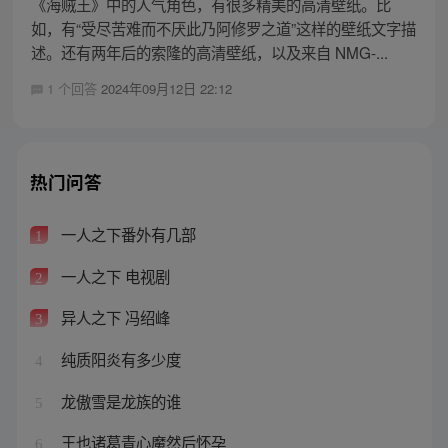
《海贼王》中的人气角色，有很多精美的高清壁纸。比
如，有“受尽苦难而不厌此乃阿修罗之道”这样的壁纸文字描
述。还有两年后的索隆的高清壁纸，以及来自 NMG-...
1 个回答
2024年09月12日 22:12
热门问答
一人之下番外有几部
1
一人之下 电视剧
2
异人之下 冯绍峰
3
纯质阳炎有多少度
4
龙傲雪是龙族的谁
5
王也诸葛青心魔然后怀孕
6