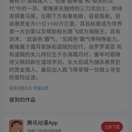
被称为“海贼猎人”，也是“超新星”和“极恶的世
代”中的一员。索隆是名独特的三刀流剑士，他绿
发绑着马尾，左眼下方有着疤痕，容易路痴，目
前悬赏金为11亿1100万贝里。其目标是成为世界
第一大剑豪以及帮助船长路飞成为海贼王，具有
剑术、“武装色”霸气、“见闻色”霸气等特殊能力。
索隆属于霜月家族和盗贼的后代，由罗罗诺亚·岚
和盗贼的女儿特拉生于东海霜月村，童年时跟随
师父耕四郎在道场学剑，长大后成为捕杀悬赏犯
的赏金猎人，最后加入路飞等草帽一伙踏上寻宝
的冒险征途。
答案问题点击
举报反馈
提到的作品
腾讯动漫App
立即下载
海量正版漫画畅快看