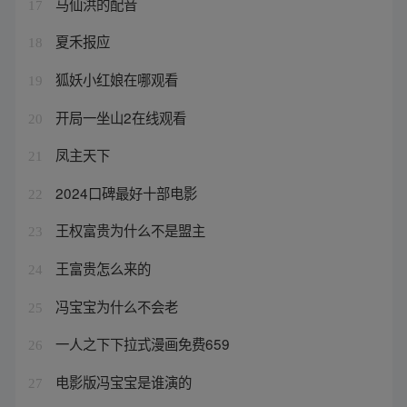
马仙洪的配音
17
夏禾报应
18
狐妖小红娘在哪观看
19
开局一坐山2在线观看
20
凤主天下
21
2024口碑最好十部电影
22
王权富贵为什么不是盟主
23
王富贵怎么来的
24
冯宝宝为什么不会老
25
一人之下下拉式漫画免费659
26
电影版冯宝宝是谁演的
27