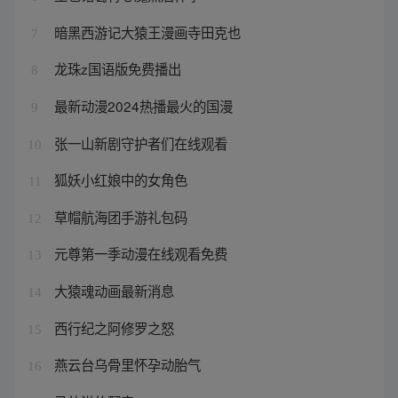
暗黑西游记大猿王漫画寺田克也
7
龙珠z国语版免费播出
8
最新动漫2024热播最火的国漫
9
张一山新剧守护者们在线观看
10
狐妖小红娘中的女角色
11
草帽航海团手游礼包码
12
元尊第一季动漫在线观看免费
13
大猿魂动画最新消息
14
西行纪之阿修罗之怒
15
燕云台乌骨里怀孕动胎气
16