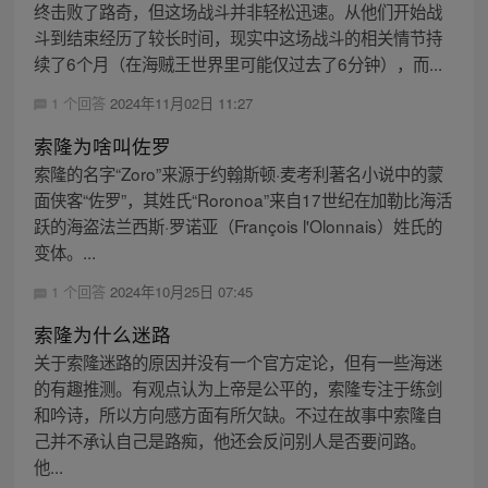
终击败了路奇，但这场战斗并非轻松迅速。从他们开始战
斗到结束经历了较长时间，现实中这场战斗的相关情节持
续了6个月（在海贼王世界里可能仅过去了6分钟），而...
1 个回答
2024年11月02日 11:27
索隆为啥叫佐罗
索隆的名字“Zoro”来源于约翰斯顿·麦考利著名小说中的蒙
面侠客“佐罗”，其姓氏“Roronoa”来自17世纪在加勒比海活
跃的海盗法兰西斯·罗诺亚（François l'Olonnais）姓氏的
变体。...
1 个回答
2024年10月25日 07:45
索隆为什么迷路
关于索隆迷路的原因并没有一个官方定论，但有一些海迷
的有趣推测。有观点认为上帝是公平的，索隆专注于练剑
和吟诗，所以方向感方面有所欠缺。不过在故事中索隆自
己并不承认自己是路痴，他还会反问别人是否要问路。
他...