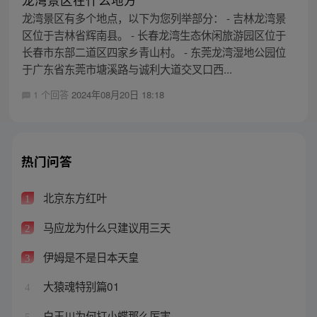
龙湾景区有多个地点，以下为您列举部分： - 吉林龙湾景
区位于吉林省辉南县。 - 长春龙湾生态休闲旅游园区位于
长春市东部二道区四家乡青山村。 - 东莞龙湾湿地公园位
于广东省东莞市塘溪路与诚利大道交叉口西...
1 个回答
2024年08月20日 18:18
热门问答
北京东方红叶
1
马应龙为什么只建议用三天
2
伊姆是不是日本天皇
3
大猿魂特别篇01
4
白玉川为何打小蝶那么厉害
5