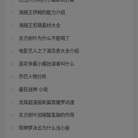
海贼王伊姆的能力介绍
6
海贼王剪辑素材大全
7
东方树叶为什么不能喝了
8
电影艺人之下演员表大全介绍
9
莲花争霸小蝶扮演者叫什么
10
乔巴人物分析
11
最狂战神 小说
12
龙珠超漫画新篇章魔罗动漫
13
东方树叶加碳酸氢钠的作用
14
阳神梦冰云为什么当小妾
15