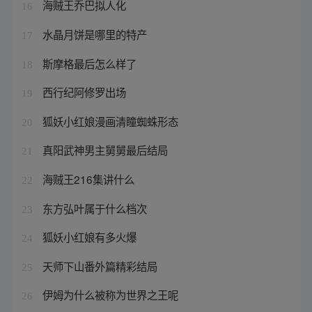
海贼王乔巴拟人化
16
水晶月饼是哪里的特产
17
斯摩格最后怎么样了
18
西行纪阿修罗出场
19
狐妖小红娘漫画清瞳蜘蛛形态
20
真阳武神男主舅舅最后结局
21
海贼王216集讲什么
22
东方弘叶属于什么档次
23
狐妖小红娘有多火爆
24
天师下山番外篇精彩结局
25
伊姆为什么被称为世界之王呢
26