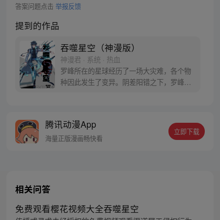
答案问题点击
举报反馈
提到的作品
吞噬星空（神漫版）
神漫君 · 系统 · 热血
罗峰所在的星球经历了一场大灾难，各个物
种因此发生了变异。阴差阳错之下，罗峰得
到了陨墨星主人的传承，成为了世界三大强
者之一。然而，在某次与星空吞噬巨兽的大
战中，罗峰不慎失去了肉身。于是，他趁机
腾讯动漫App
取而代之，成为了新的星空吞噬巨兽，同时
立即下载
还形成了人类分身。最终，罗峰迈出了他所
海量正版漫画畅快看
在的星球，走向了宇宙
相关问答
免费观看樱花视频大全吞噬星空