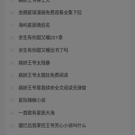
15
坐拥星球漫画免费观看全集下拉
16
海屿星辰情侣名
17
余生有你甜又暖221章
18
余生有你甜又暖出书了吗
19
病娇王爷太残暴
20
病娇王爷太猖狂免费阅读
21
病娇王爷靠我续命全文阅读无弹窗
22
星际辣椒小说
23
一首歌有星辰大海
24
摆烂后我掌控王爷芳心小说叫什么
25