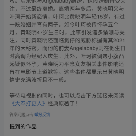
蜜。后来他与Angelababy结婚，这段婚姻备受关
注，不过最终离婚。离婚两年多后，黄晓明又与
叶珂开始新恋情，叶珂比黄晓明年轻15岁，有过
一段婚姻并育有两子。如今叶珂被传怀孕五个
月，黄晓明47岁生日时，此事引发诸多猜测与关
注，同时黄晓明还面临狗仔的威胁称握有其2021
年的大秘密，而他的前妻Angelababy则在他生日
时高调为经纪人庆生。此外，叶珂被偶遇小腹凸
起疑似怀孕，黄晓明为平息女友相关事件影响还
曾在电影节上道歉等。这些事件都显示出黄晓明
情史充满波折且不一般。
等待电视剧的同时，也可以点击下方链接来阅读
《大奉打更人》
经典原著了！
答案问题点击
举报反馈
提到的作品