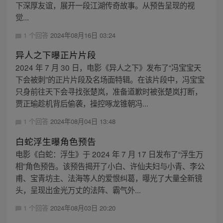
下深厚友谊，展开一段江湖传奇故事。从预告呈现的视
觉...
1 个回答
2024年08月16日 03:24
异人之下曝正片片段
2024 年 7 月 30 日，电影《异人之下》发布了“冯宝宝天
下会被刺”的正片片段及名场面特辑。在该片段中，冯宝宝
只身前往天下会寻找张楚岚，准备道歉时被张楚岚打断，
贾正瑜趁机背后偷袭，操控啄龙锥朝冯...
1 个回答
2024年08月04日 13:48
白蛇浮生曝角色预告
电影《白蛇：浮生》于 2024 年 7 月 17 日发布了“浮生万
相”角色预告。该预告揭开了小白、许仙夫妇与小青、李公
甫、宝青坊主、法海等人的爱恨纠葛，曝光了大量全新镜
头，呈现出金光万丈的法阵、霸气外...
1 个回答
2024年08月03日 20:20