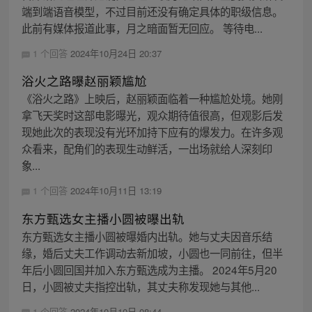
端到端语音模型，不过目前还没有确定具体的职级信息。
此前有媒体报道此事，月之暗面暂无回应。 等待电...
1 个回答
2024年10月24日 20:37
浴火之路曝赵丽颖尴尬
《浴火之路》上映后，赵丽颖面临着一种尴尬处境。她刚
拿飞天奖时这部电影曝光，观众期待值很高，但观影后发
现她此次的表现没有光环加持下应有的爆发力。在许多观
众看来，配角们的表现生动鲜活，一出场就给人深刻印
象...
1 个回答
2024年10月11日 13:19
东方甄选女主播小圆被曝出轨
东方甄选女主播小圆被曝婚内出轨。她与丈夫因音乐结
缘，婚后丈夫工作调动去新加坡，小圆也一同前往，但半
年后小圆回国并加入东方甄选成为主播。 2024年5月20
日，小圆被丈夫指控出轨，其丈夫称发现她与其他...
1 个回答
2024年10月10日 08:44