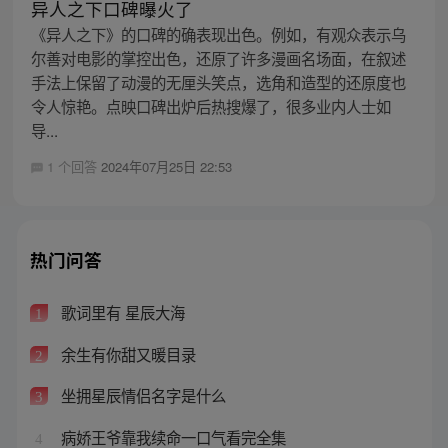
异人之下口碑曝火了
《异人之下》的口碑的确表现出色。例如，有观众表示乌
尔善对电影的掌控出色，还原了许多漫画名场面，在叙述
手法上保留了动漫的无厘头笑点，选角和造型的还原度也
令人惊艳。点映口碑出炉后热搜爆了，很多业内人士如
导...
1 个回答
2024年07月25日 22:53
热门问答
歌词里有 星辰大海
1
余生有你甜又暖目录
2
坐拥星辰情侣名字是什么
3
病娇王爷靠我续命一口气看完全集
4