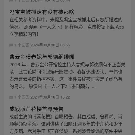
冯宝宝被抓走有没有被那啥
在相关参考资料中，未提及冯宝宝被抓走后有您所描述的
情况。 原漫画《一人之下》同样精彩，点击按钮下载 App
立享精彩内容！
1 个回答
2024年09月30日 06:56
曹云金曝春妮与郭德纲绯闻
2016 年，曹云金公开指控主持人春妮与郭德纲有不正当关
系，此言论瞬间引起娱乐圈震动。春妮迅速否认，卓伟也
表示曹云金的指控不实，这一事件最终被证实是子虚乌有
的乌龙。 原漫画《一人之下》同样精彩，...
1 个回答
2024年09月18日 15:22
成毅版莲花楼首曝预告
成毅主演的《莲花楼》首曝预告，其由成毅、曾舜晞、肖
顺尧领衔主演。该剧讲述了归隐江湖多年的李莲花和少年
方多病、老对手笛飞声在侦破一系列波云诡谲的案件中结