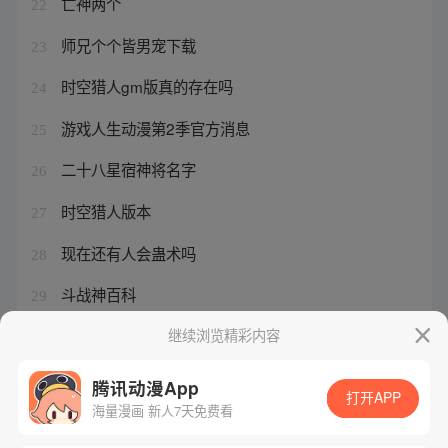
亡神两个
22
师兄个个皆男宠下载
23
时空猎人gm版真的存在吗
24
游戏人生动漫第2季官方消息
25
二十八星宿神将名字
26
时空猎人版本
27
现在还有人会蛊术吗
28
斗战神百科
29
现实中真的能给别人下蛊吗
继续浏览精彩内容
30
腾讯动漫App
打开APP
海量漫画 新人7天免费看
腾讯漫画
起点读书
QQ阅读