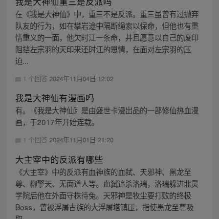
我是大神仙重三是反派吗
在《我是大神仙》中，重三不是反派。重三虽曾有过抛弃
队友的行为，如在攀岩途中隔断绳索以保命，但他也有重
情重义的一面，他欠时江一条命，并且愿意以自己的废印
阻挡左宗羽的天印来还时江的恩情，在面对左宗羽的压
迫...
1 个回答
2024年11月04日 12:02
我是大神仙有漫画吗
有。《我是大神仙》是由盛世卡漫出品的一部修仙热血漫
画，于2017年开始连载。
1 个回答
2024年11月01日 21:20
大主宰中的反派有哪些
《大主宰》中的反派有血神族的血弑、天邪神、黑龙至
尊、柳擎天、无面道人等。血弑追杀洛璃，洛璃躲进北灵
学院后他在外面守株待兔。天邪神是牧尘要打败的终极
Boss，曾被浮屠古族的大浮屠塔镇压，指使黑龙至尊吸
取...