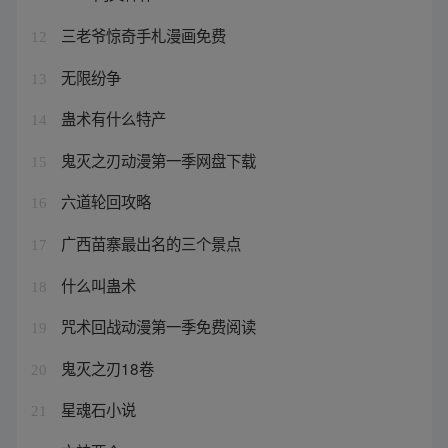
三老爷惊奇手札漫画免费
12
无限纷争
13
蛊术有什么特产
14
鬼灭之刃动漫第一季网盘下载
15
六道轮回攻略
16
广西苗寨最出名的三个景点
17
什么叫蛊术
18
咒术回战动漫第一季免费阅读
19
鬼灭之刃18卷
20
星魂石小说
21