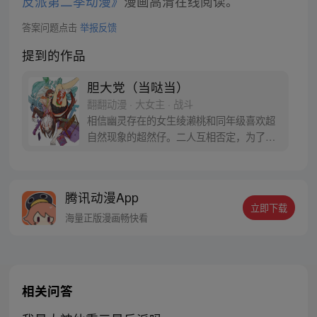
反派第二季动漫》
漫画高清在线阅读。
答案问题点击
举报反馈
提到的作品
胆大党（当哒当）
翻翻动漫 · 大女主 · 战斗
相信幽灵存在的女生绫濑桃和同年级喜欢超
自然现象的超然仔。二人互相否定，为了让
对方信服，桃前往传闻有UFO出没的医院废
墟，超然仔则是去往灵异地点的隧道……命
中注定的恋爱就此展开！？
腾讯动漫App
立即下载
海量正版漫画畅快看
相关问答