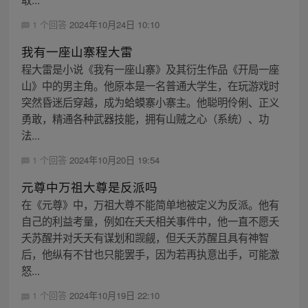
1 个回答
2024年10月24日 10:10
我有一座山寨程大雷
程大雷是小说《我有一座山寨》及其衍生作品《开局一座
山》中的男主角。他原本是一名普通大学生，在玩游戏时
突然昏迷后穿越，成为蛤蟆寨小寨主。他聪明伶俐、正义
勇敢，精通各种武器技能，拥有山贼之心（系统）、功
法...
1 个回答
2024年10月20日 19:54
元尊中万祖大尊是反派吗
在《元尊》中，万祖大尊不能简单地被定义为反派。他有
自己的利益考量，例如在夭夭相关事件中，他一直不愿夭
夭苏醒并对夭夭有谋划和觊觎，但夭夭苏醒且具有神智
后，他纵有不甘也只能罢手，因为若再执意出手，可能激
怒...
1 个回答
2024年10月19日 22:10