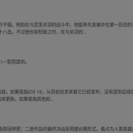
并不弱。例如在与武圣关羽的战斗中，他能率先发难并在第一回合的
八击。不过他也有轻敌之时，在与关羽的...
八一影院提供。
内容。如果是指iOS 18，从目前信息来看它已经发布，没有提到后
后续更新。如果是指其他如...
身原因停更；二是作品的最终决战采用擂台赛形式，看点为人类英雄