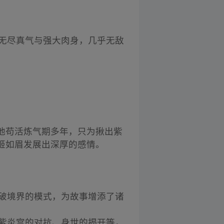
有无尽真气与强大肉身，几乎无敌
他苟活炼气期多年，只为揪出紫
姬如眉发展出深厚的感情。
突破境界的模式，为故事增添了诸
与紫炎宫的对抗、身世的揭开等，