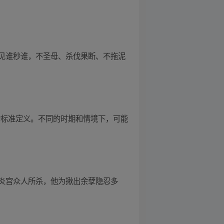
见谁秒谁，不圣母、杀伐果断、不拖泥
的标准定义。不同的时期和情境下，可能
炎宫众人所杀，他为揪出余孽隐忍多