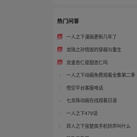
热门问答
一人之下漫画更新几年了
1
龙珠之孙悟饭的穿越与重生
2
龙皇杏仁是甜杏仁吗
3
一人之下动画免费观看全集第二季
4
悟空平台客服电话
5
七龙珠动画在线观看日语
6
一人之下479话
7
异人之下张楚岚手机铃声叫什么
8