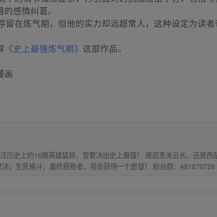
眉的感情纠葛。
然方羽停留在炼气期，但他的实力却远超常人，这种设定为读
解
《史上最强炼气期》
这部作品。
漫画
猛将，誓要决出史上最强！ 是武圣关云长、还是西楚霸王项羽，是一人之下的吕奉先，还
是满洲第一勇士鳌拜 两两对决，生死格斗，最终获胜者，将会获得一个愿望！ 粉丝群：481670726