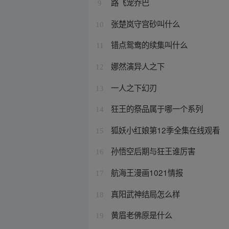
路飞宠乔巴
9
张楚岚守宫砂叫什么
10
错点鸳鸯的续集叫什么
11
娜然演异人之下
12
一人之下幻刃
13
狂王的祭品属于哪一个系列
14
狐妖小红娘第12季全集在线观看
15
孙悟空后期与狂王谁厉害
16
航海王漫画1021情报
17
真阳武神结局怎么样
18
黄眉老佛原是什么
19