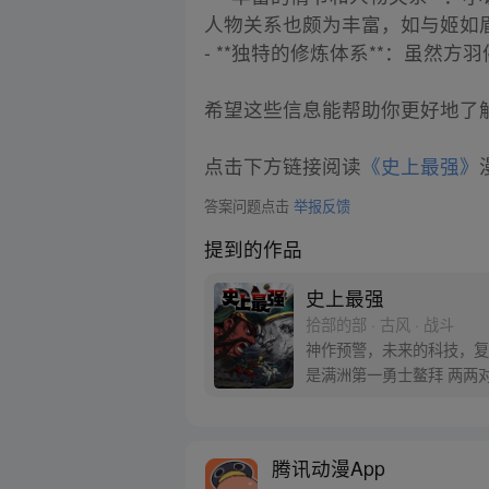
人物关系也颇为丰富，如与姬如
- **独特的修炼体系**：虽
希望这些信息能帮助你更好地了
点击下方链接阅读
《史上最强》
答案问题点击
举报反馈
提到的作品
史上最强
拾部的部 · 古风 · 战斗
神作预警，未来的科技，复活历史上的16路英雄
腾讯动漫App