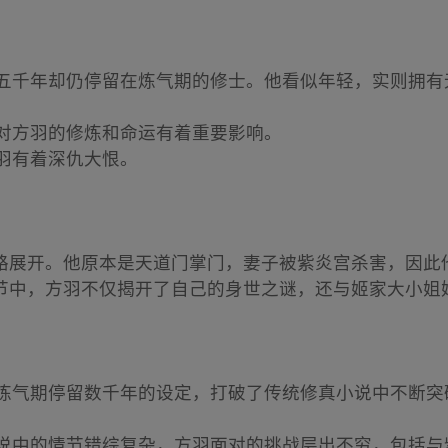
炼了近五千年却仍停留在炼气期的修士。他看似年轻，实则拥
父，对方羽的修炼和命运有着重要影响。
与方羽有着深仇大恨。
路展开。他原本是天道门掌门，妻子被紫炎宫杀害，因此
节中，方羽不仅揭开了自己的身世之谜，还与姬家大小姐
方羽在炼气期停留数千年的设定，打破了传统修真小说中不断
*：小说中的情节错综复杂，方羽面对的挑战层出不穷，包括