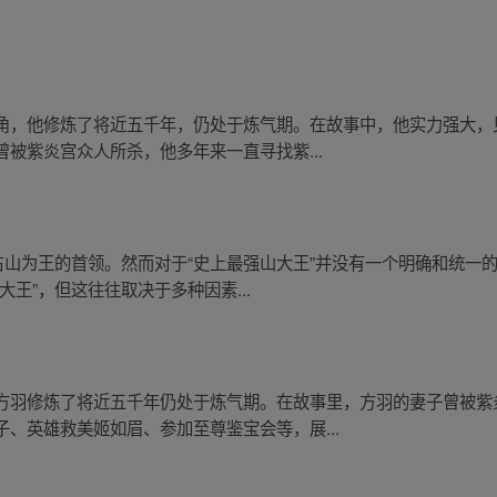
角，他修炼了将近五千年，仍处于炼气期。在故事中，他实力强大，
被紫炎宫众人所杀，他多年来一直寻找紫...
占山为王的首领。然而对于“史上最强山大王”并没有一个明确和统一
王”，但这往往取决于多种因素...
方羽修炼了将近五千年仍处于炼气期。在故事里，方羽的妻子曾被紫
、英雄救美姬如眉、参加至尊鉴宝会等，展...