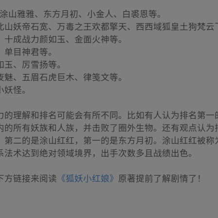
、涂山雅雅、东方月初、小金人、白裘恩等。
北山妖帝石宽、万毒之王欢都擎天、西西域狐皇土狗梵云
、十成战力颜如玉、金面火神等。
、单目神君等。
如玉、厉雪扬等。
夜魅、五眉石虎巨木、律笺文等。
小妖怪。
力的理解和排名可能会有所不同。比如有人认为排名第一
内的所有妖族和人族，并击败了圈外生物。还有观点认为
，第二的是涂山红红，第一的是东方月初。涂山红红被称
系法术达到绝对领域境界，出手次数多且战绩出色。
下方链接来阅读
《狐妖小红娘》
原著提前了解剧情了！