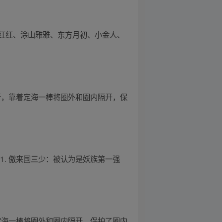
山红红、涂山雅雅、东方月初、小金人、
者，靠着定海一棒将圈外和圈内隔开，保
. 傲来国三少：被认为是妖族第一强
定海一棒将圈外和圈内隔开，保护了圈内