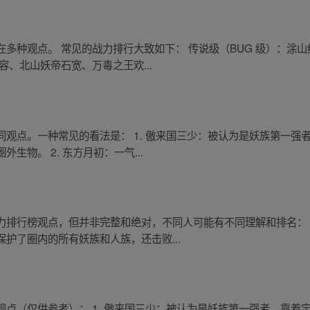
多种观点。 常见的战力排行大致如下： 传说级（BUG 级）：涂
容、北山妖帝石宽、万毒之王欢...
观点。一种常见的看法是： 1. 傲来国三少：被认为是妖族第一强
物。 2. 东方月初：一气...
排行榜观点，但并非完整和绝对，不同人可能有不同理解和排名： 1
护了圈内的所有妖族和人族，还击败...
点（仅供参考）： 1. 傲来国三少：被认为是妖族第一强者，靠着