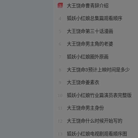
大王饶命曹青辞介绍
3
狐妖小红娘总集篇观看顺序
4
大王饶命第三十话漫画
5
大王饶命男主角的老婆
6
狐妖小红娘圈外原画
7
大王饶命3预计上映时间是多少
8
大王饶命姜素衣
9
狐妖小红娘竹业篇演员表完整版
10
大王饶命男主身份
11
大王饶命什么时候开始写的
12
狐妖小红娘电视剧观看顺序图
13