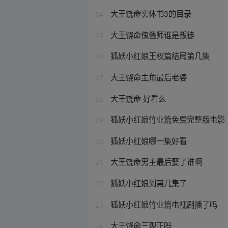
大王饶命实体书3的目录
14
大王饶命傀儡师谁是叛徒
15
狐妖小红娘王权篇结局第几集
16
大王饶命主角最后老婆
17
大王饶命 好看么
18
狐妖小红娘竹业篇免费完整版电影
19
狐妖小红娘哪一集好看
20
大王饶命男主最后娶了谁啊
21
狐妖小红娘到第几集了
22
狐妖小红娘竹业篇电视剧播了吗
23
大王饶命三观正吗
24