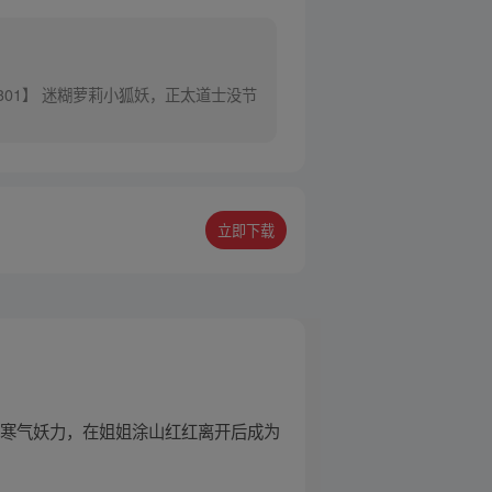
301】 迷糊萝莉小狐妖，正太道士没节
立即下载
的寒气妖力，在姐姐涂山红红离开后成为