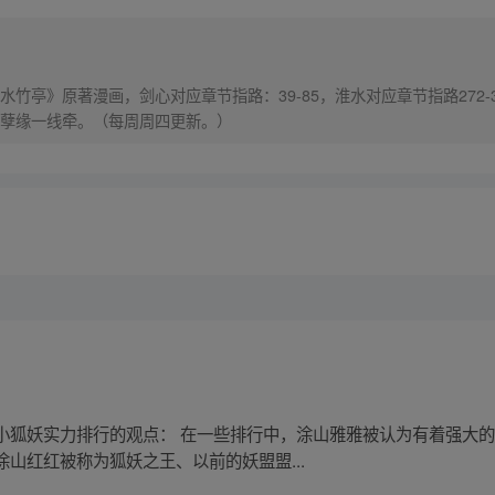
竹亭》原著漫画，剑心对应章节指路：39-85，淮水对应章节指路272-
孽缘一线牵。（每周周四更新。）
小狐妖实力排行的观点： 在一些排行中，涂山雅雅被认为有着强大
山红红被称为狐妖之王、以前的妖盟盟...