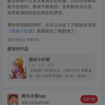
毅坚持真打以追求更真实的效果。比如在拍摄挨
板子的戏时，群演不敢使劲，张丰毅亲自示范，
指导群演如何拍出真实的感觉。
等待电视剧的同时，也可以点击下方链接来阅读
《狐妖小红娘》
原著提前了解剧情了！
答案问题点击
举报反馈
提到的作品
狐妖小红娘
小新 · 古风 · 妖怪
【电视剧《天地剑心》《淮水竹亭》原著漫
画，剑心对应章节指路：39-85，淮水对应
章节指路272-301】 迷糊萝莉小狐妖，正太
道士没节操。自古人妖生死恋，千载孽缘一
线牵。（每周周四更新。）
腾讯动漫App
立即下载
海量正版漫画畅快看