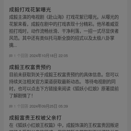
成毅打戏花絮曝光
成毅主演的电视剧《赴山海》打戏花絮已曝光。从曝光的
花絮来看，成毅在剧中的打戏表现十分精彩。他吊着威亚
拍打戏时，动作流畅丝滑、干净利落，一招一式尽显侠者
风范。其中还有类似托马斯全旋的招式以及太极八卦掌
擒...
1 个回答
2024年10月18日 22:05
成毅王权富贵预约
目前未获取到关于成毅王权富贵预约的具体信息。您可以
持续关注相关官方渠道获取最新动态。 等待电视剧的同
时，也可以点击下方链接来阅读《狐妖小红娘》原著提前
了解剧情了！
1 个回答
2024年09月25日 05:39
成毅富贵王权被父亲打
在《狐妖小红娘王权篇》中，成毅饰演的王权富贵因叛逆