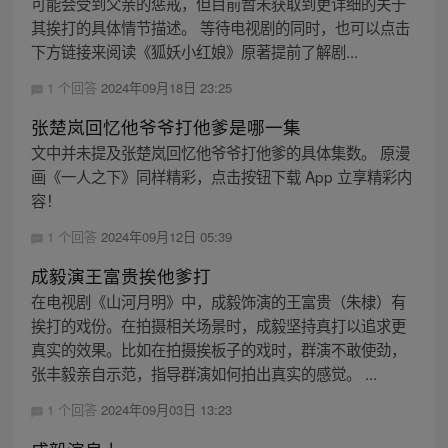
可能会受到父亲的惩戒，但目前暂未获取到更详细的关于
其挨打的具体情节描述。 等待电视剧的同时，也可以点击
下方链接来阅读《狐妖小红娘》原著提前了解剧...
1 个回答
2024年09月18日 23:25
张楚岚回忆他爷爷打他爹是哪一集
文中并未提及张楚岚回忆他爷爷打他爹的具体集数。 原漫
画《一人之下》同样精彩，点击按钮下载 App 立享精彩内
容！
1 个回答
2024年09月12日 05:39
成毅演王富贵挨他爹打
在电视剧《山河月明》中，成毅饰演的王富贵（朱棣）有
挨打的戏份。在拍摄相关场景时，成毅坚持真打以追求更
真实的效果。比如在拍摄挨板子的戏时，群演不敢使劲，
张丰毅亲自示范，指导群演如何拍出真实的感觉。 ...
1 个回答
2024年09月03日 13:23