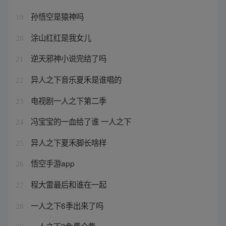
孙悟空是猿神吗
19
涂山红红是我女儿
20
逆天邪神小说完结了吗
21
异人之下音乐夏禾是谁唱的
22
电视剧一人之下第二季
23
冯宝宝的一血给了谁 一人之下
24
异人之下夏禾脚长啥样
25
悟空手游app
26
程大雷最后和谁在一起
27
一人之下6季出来了吗
28