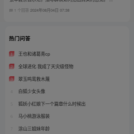
1 个回答
2024年08月04日 07:38
热门问答
王也和诸葛青cp
1
全球进化 我成了天灾级怪物
2
翠玉鸣鸾救木蔑
3
白狐少女头像
4
狐妖小红娘下一个篇章什么时候出
5
马小桃游泳服装
6
涂山三姐妹年龄
7