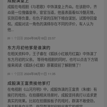
成毅演皇上
成毅在电视剧《与君歌》中饰演皇上齐焱。在该剧中，齐
焱是一位傀儡皇帝，宦官当道，他虽表面看似冷酷无情，
实则忍辱负重，在仇子梁的压制下暗自谋划，试图夺回皇
权。成毅对这一角色的演绎存在不同的评价，有人认为
他...
1 个回答
2024年08月18日 23:57
东方月初他爹是谁演的
在相关资料中，王子睿在《狐妖小红娘月红篇》中饰演了
东方月初的父亲。 等待电视剧的同时，也可以点击下方链
接来阅读《狐妖小红娘》原著提前了解剧情了！
1 个回答
2024年08月11日 11:35
成毅演王富贵挨他爹打
在电视剧《山河月明》中，成毅饰演的王富贵（朱棣）有
挨打的戏份。在拍摄相关场景时，成毅坚持真打以追求更
真实的效果。比如在拍摄挨板子的戏时，群演不敢使劲，
张丰毅亲自示范，指导群演如何拍出真实的感觉。 ...