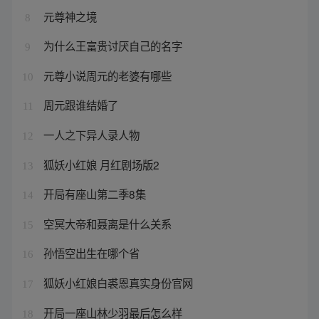
元尊神之境
8
为什么王富贵讨厌自己的名字
9
元尊小说周元的老婆有哪些
10
周元跟谁结婚了
11
一人之下异人录人物
12
狐妖小红娘 月红剧场版2
13
开局有座山第二季8集
14
空冥大帝和聂离是什么关系
15
孙悟空出生在哪个省
16
狐妖小红娘白裘恩真实身份官网
17
开局一座山林少羽最后怎么样
18