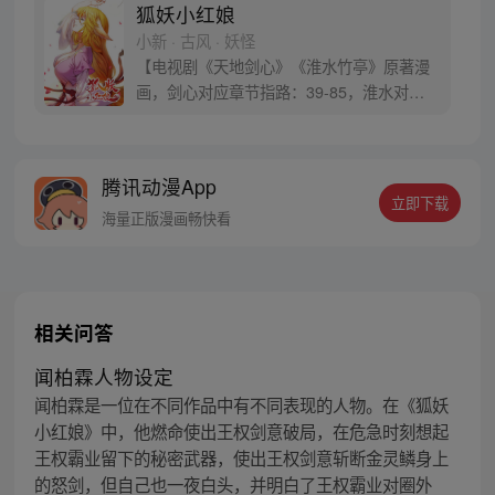
狐妖小红娘
小新 · 古风 · 妖怪
【电视剧《天地剑心》《淮水竹亭》原著漫
画，剑心对应章节指路：39-85，淮水对应
章节指路272-301】 迷糊萝莉小狐妖，正太
道士没节操。自古人妖生死恋，千载孽缘一
线牵。（每周周四更新。）
腾讯动漫App
立即下载
海量正版漫画畅快看
相关问答
闻柏霖人物设定
闻柏霖是一位在不同作品中有不同表现的人物。在《狐妖
小红娘》中，他燃命使出王权剑意破局，在危急时刻想起
王权霸业留下的秘密武器，使出王权剑意斩断金灵鳞身上
的怒剑，但自己也一夜白头，并明白了王权霸业对圈外