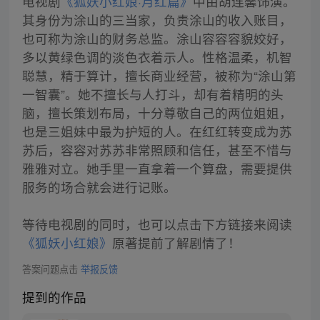
电视剧
《狐妖小红娘·月红篇》
中由胡连馨饰演。
其身份为涂山的三当家，负责涂山的收入账目，
也可称为涂山的财务总监。涂山容容容貌姣好，
多以黄绿色调的淡色衣着示人。性格温柔，机智
聪慧，精于算计，擅长商业经营，被称为“涂山第
一智囊”。她不擅长与人打斗，却有着精明的头
脑，擅长策划布局，十分尊敬自己的两位姐姐，
也是三姐妹中最为护短的人。在红红转变成为苏
苏后，容容对苏苏非常照顾和信任，甚至不惜与
雅雅对立。她手里一直拿着一个算盘，需要提供
服务的场合就会进行记账。
等待电视剧的同时，也可以点击下方链接来阅读
《狐妖小红娘》
原著提前了解剧情了！
答案问题点击
举报反馈
提到的作品