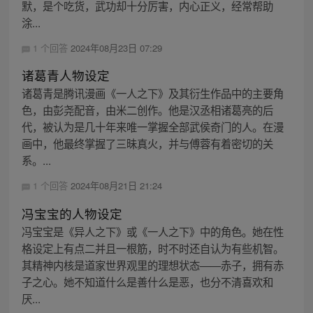
默，是个吃货，武功却十分厉害，内心正义，经常帮助
涂...
1 个回答
2024年08月23日 07:29
诸葛青人物设定
诸葛青是腾讯漫画《一人之下》及其衍生作品中的主要角
色，由彭尧配音，由米二创作。他是汉丞相诸葛亮的后
代，被认为是几十年来唯一掌握全部武侯奇门的人。在漫
画中，他最终掌握了三昧真火，并与傅蓉有着密切的关
系。...
1 个回答
2024年08月21日 21:24
冯宝宝的人物设定
冯宝宝是《异人之下》或《一人之下》中的角色。她在性
格设定上有点二并且一根筋，时不时还自认为有些机智。
其精神内核是道家世界观里的理想状态——赤子，拥有赤
子之心。她不知道什么是善什么是恶，也分不清喜欢和
厌...