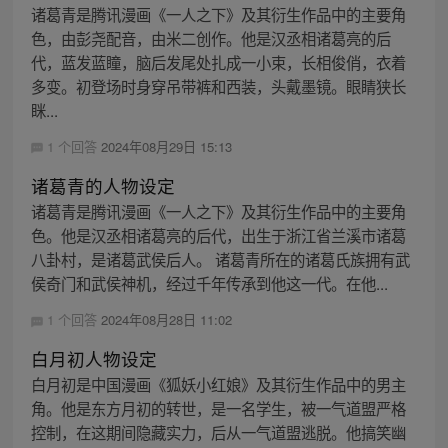
诸葛青是腾讯漫画《一人之下》及其衍生作品中的主要角
色，由彭尧配音，由米二创作。他是汉丞相诸葛亮的后
代，蓝发蓝瞳，脑后发尾处扎成一小束，长相俊俏，衣着
多变。初登场时身穿吊带裤和西装，头戴墨镜。眼睛狭长
眯...
1 个回答
2024年08月29日 15:13
诸葛青的人物设定
诸葛青是腾讯漫画《一人之下》及其衍生作品中的主要角
色。他是汉丞相诸葛亮的后代，出生于浙江省兰溪市诸葛
八卦村，是诸葛武侯后人。 诸葛青所在的诸葛氏族拥有武
侯奇门和武侯神机，经过千年传承到他这一代。在他...
1 个回答
2024年08月28日 11:02
白月初人物设定
白月初是中国漫画《狐妖小红娘》及其衍生作品中的男主
角。他是东方月初的转世，是一名学生，被一气道盟严格
控制，在这期间隐藏实力，后从一气道盟逃脱。他搞笑幽