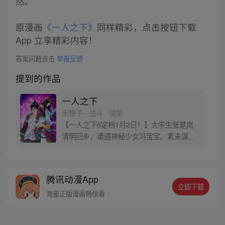
然。
原漫画
《一人之下》
同样精彩，点击按钮下载
App 立享精彩内容！
答案问题点击
举报反馈
提到的作品
一人之下
米橙子 · 战斗 · 搞笑
【一人之下6定档1月2日！】大学生张楚岚
清明回乡，遭遇神秘少女冯宝宝。素未谋面
的冯宝宝却对张楚岚异常熟悉，并将其带去
自己打工的快递公司。为了帮冯宝宝寻找她
的身世，也为了查清自己与爷爷身上的秘
腾讯动漫App
密，张楚岚的生活被彻底颠覆，与冯宝宝一
立即下载
同踏上“异人”之旅。
海量正版漫画畅快看