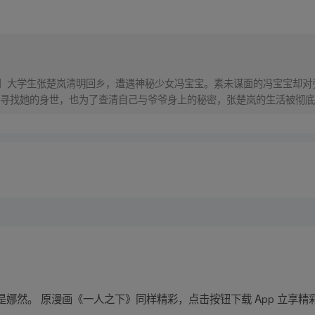
！】大学生张楚岚清明回乡，遭遇神秘少女冯宝宝。素未谋面的冯宝宝却
寻找她的身世，也为了查清自己与爷爷身上的秘密，张楚岚的生活被彻底
娜然。 原漫画《一人之下》同样精彩，点击按钮下载 App 立享精