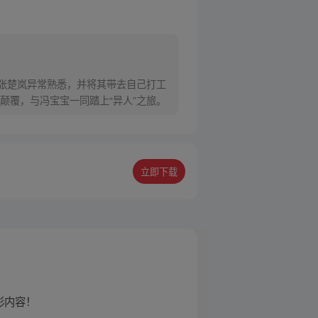
对张楚岚异常熟悉，并将其带去自己打工
颠覆，与冯宝宝一同踏上“异人”之旅。
立即下载
彩内容！