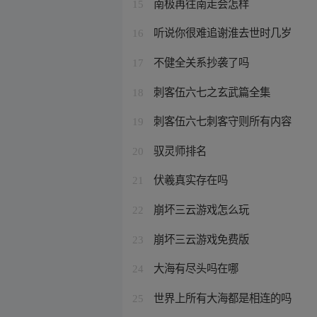
南极再往南走会怎样
15
听说你很难追谢淮去世时几岁
16
不健全关系抄袭了吗
17
刺客伍六七之玄武篇全集
18
刺客伍六七刺客守则所有内容
19
驭灵师排名
20
伏羲真实存在吗
21
崩坏三云游戏怎么玩
22
崩坏三云游戏免费版
23
大海有尽头吗在哪
24
世界上所有大海都是相连的吗
25