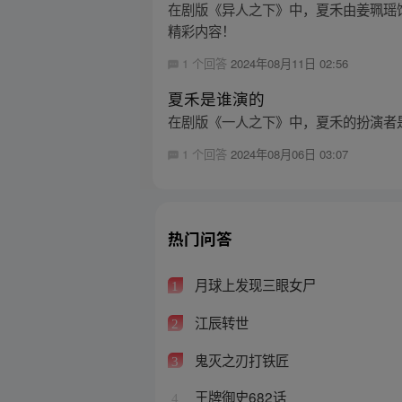
在剧版《异人之下》中，夏禾由姜珮瑶饰
精彩内容！
1 个回答
2024年08月11日 02:56
夏禾是谁演的
在剧版《一人之下》中，夏禾的扮演者
1 个回答
2024年08月06日 03:07
热门问答
月球上发现三眼女尸
1
江辰转世
2
鬼灭之刃打铁匠
3
王牌御史682话
4