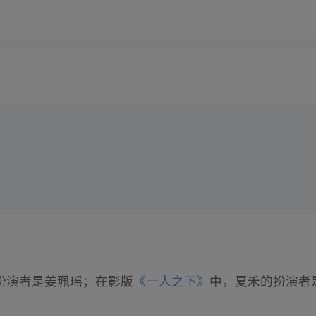
扮演者是姜珮瑶；在影版
《一人之下》
中，夏禾的扮演者