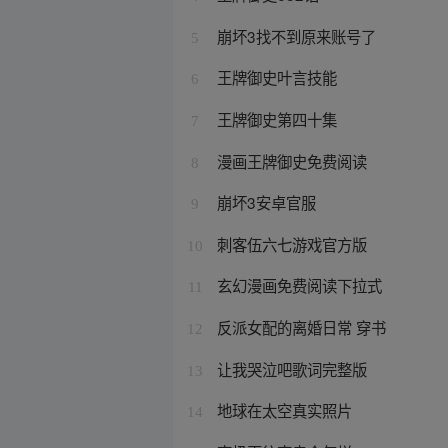
崩坏3找不到原来账号了
5
王牌御史叶言技能
6
王牌御史第四十集
7
漫画王牌御史免费阅读
8
崩坏3安卓官服
9
刺客伍六七游戏官方版
10
玄幻漫画免费阅读下拉式
11
反派女配的离婚日常 穿书
12
让我哭泣吧歌词完整版
13
地球在太空真实照片
14