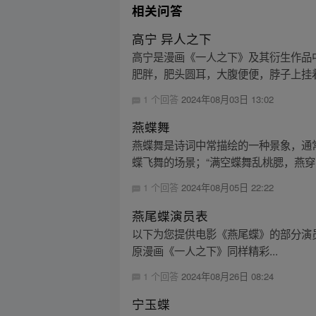
相关问答
高宁 异人之下
高宁是漫画《一人之下》及其衍生作品
肥胖，肥头圆耳，大腹便便，脖子上挂着
1 个回答
2024年08月03日 13:02
燕蝶舞
燕蝶舞是诗词中常描绘的一种景象，通
蝶飞舞的场景；“满空蝶舞乱桃腮，燕穿花
1 个回答
2024年08月05日 22:22
燕尾蝶演员表
以下为您提供电影《燕尾蝶》的部分演员表： -
原漫画《一人之下》同样精彩...
1 个回答
2024年08月26日 08:24
宁玉蝶