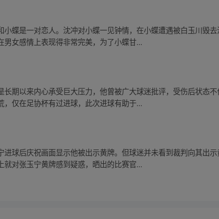
和小蝶是一对恋人。沈冲对小蝶一见钟情，在小蝶遭遇被白玉川毁去
男女感情上表现得非常完美，为了小蝶甘...
是长期以来内心承受巨大压力，他曾被广大球迷批评，受伤后状态不
，仅在足协杯有过进球，此次进球有助于...
宁进球后庆祝画面显示他被出示黄牌。但球迷并未看到裁判向其出示
就对张玉宁黄牌感到疑惑，晒出的比赛官...