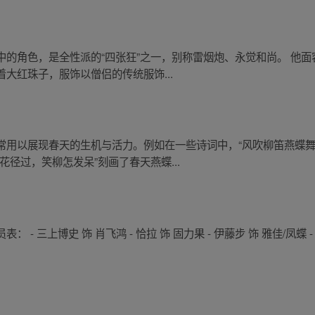
中的角色，是全性派的“四张狂”之一，别称雷烟炮、永觉和尚。 他
大红珠子，服饰以僧侣的传统服饰...
常用以展现春天的生机与活力。例如在一些诗词中，“风吹柳笛燕蝶舞
径过，笑柳怎发呆”刻画了春天燕蝶...
 三上博史 饰 肖飞鸿 - 恰拉 饰 固力果 - 伊藤步 饰 雅佳/凤蝶 - 