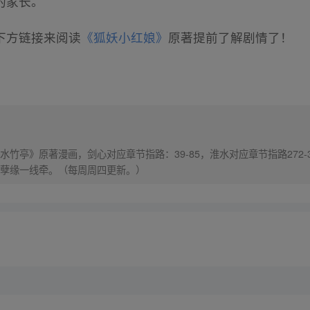
的家长。
下方链接来阅读
《狐妖小红娘》
原著提前了解剧情了！
竹亭》原著漫画，剑心对应章节指路：39-85，淮水对应章节指路272-
孽缘一线牵。（每周周四更新。）