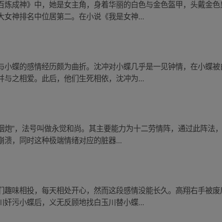
百炼成神》中，她是女主角，身着华丽的白色与金色盔甲，头戴金色
女神排名中位居第二。在小说《我是女神...
与小蝶的感情经历颇为曲折。沈冲对小蝶几乎是一见钟情，在小蝶被
与之相爱。此后，他们生死相依，沈冲为...
雷烟炮”，法号叫做永觉和尚。其主要能力为十二劳情阵，通过此阵法
溃，同时这种极端情绪对应的脏器...
们趣味相投，每天相处开心，然而这段感情没能长久。高翔右手被废
奸污小蝶后，义无反顾地找白玉川替小蝶...