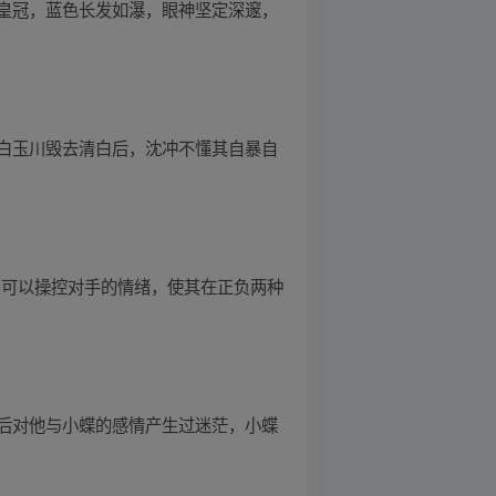
皇冠，蓝色长发如瀑，眼神坚定深邃，
白玉川毁去清白后，沈冲不懂其自暴自
，可以操控对手的情绪，使其在正负两种
后对他与小蝶的感情产生过迷茫，小蝶