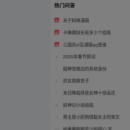
热门问答
关于妈咪漫画
1
卡琳典狱长有多少个结局
2
三国杀ol互通版qq登录
3
2025年春节贺词
4
超神宠兽店的系统身份
5
庶女高嫁世子
6
末日降临俘获女神十倍返还
7
妖神记小说结局
8
男主是小奶狗很黏女主的宠文
9
娇妻要抱抱蓝少的甜心 宝
10