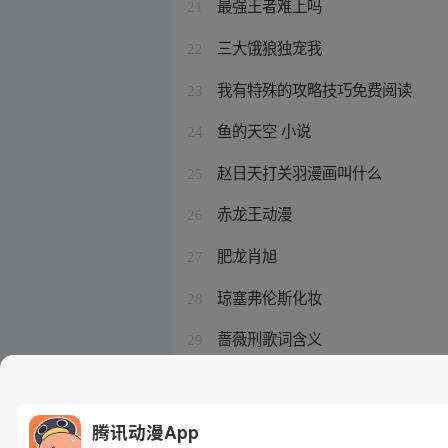
最强王者难上吗
21
三大饿狼独宠我
22
我有特殊的攻略技巧免费阅读
23
鱼的天空 小说
24
赵日天打关羽漫画叫什么
25
赤龙王动漫
26
肥龙肖旭
27
琼塞弗伦斯化妆
28
蔷薇刑歌词含义
29
我有一座末世堡垒
30
腾讯动漫App