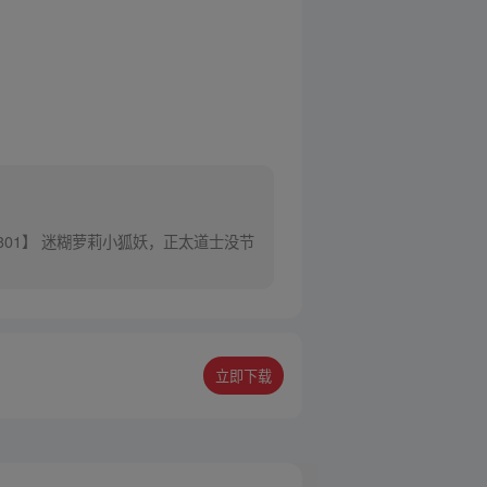
301】 迷糊萝莉小狐妖，正太道士没节
立即下载