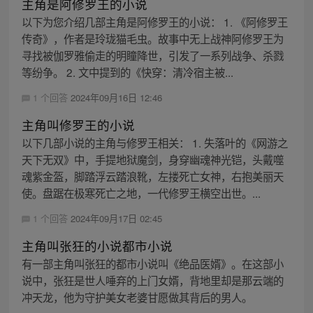
主角是阿修罗王的小说
以下为您介绍几部主角是阿修罗王的小说： 1. 《阿修罗王
传奇》，作者是玲珑猫毛虫。故事中无上战神阿修罗王为
寻找被伽罗雅偷走的明瞳降世，引发了一系列战争、杀戮
等纷争。 2. 文中提到的《快穿：清冷宿主被...
1 个回答
2024年09月16日 12:46
主角叫修罗王的小说
以下几部小说的主角与修罗王相关： 1. 失落叶的《网游之
天下无双》中，手提地狱魔剑，身穿幽魂神光铠，头戴噬
魂紫金盔，脚踏浮云踏浪靴，左搂死亡女神，右抱美丽天
使。盘踞在极寒死亡之地，一代修罗王横空出世。...
1 个回答
2024年09月17日 02:45
主角叫张狂的小说都市小说
有一部主角叫张狂的都市小说叫《绝品医婿》。在这部小
说中，张狂是世人唾弃的上门女婿，背地里却是那云端的
冲天龙，他为守护美女老婆甘愿做其背后的男人。