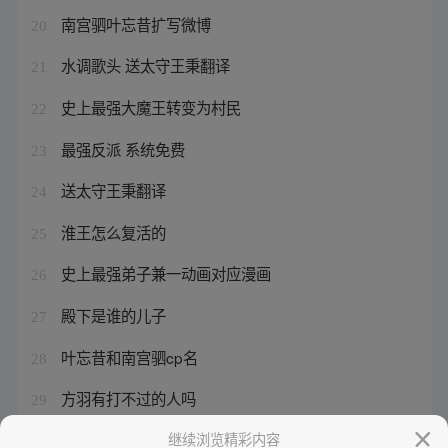
南宫驷叶忘昔扩写微博
20
水调歌头 送太守王秉翻译
21
史上最强大魔王转变为村民
22
最强反派 系统免费
23
送太守王秉翻译
24
淮王怎么复活的
25
史上最强弟子兼一动画对应漫画
26
殿下是谁的儿子
27
叶忘昔和南宫驷cp名
28
方羽有打不过的人吗
29
灵宝原来叫什么
继续浏览精彩内容
30