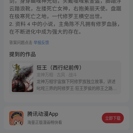
剑，身穿幽魂神光铠，头戴噬魂紫金盔，脚踏浮
云踏浪靴，左搂死亡女神，右抱美丽天使。盘踞
在极寒死亡之地，一代修罗王横空出世。
2. 资料 4 中的小说，主角陈不凡拥有修罗血脉，
在不断进化中成为强大的存在。
答案问题点击
举报反馈
提到的作品
狂王（西行纪前传）
龙神万相 · 古风 · 战斗
龙神万相宇宙旗下阿修罗族独立故事，讲述
叱咤三界的阿修罗王·狂王罗侯的称王之路。
天生脆弱的阿修罗少年有鱼惨遭神秘阿修罗
突然灭族，自己也被强行带走进行地狱式的
磨炼。经历无数次死亡与重生，蜕变的少年
腾讯动漫App
有鱼最终背负挚友的信念成为阿修罗王—狂
立即下载
王，更名罗侯。天界与阿修罗的百年大战随
海量正版漫画畅快看
之爆发，少年新王能否担起重任