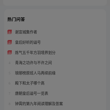
热门问答
谢宣城集作者
1
皇后好听的谥号
2
炼气五千年方羽境界划分
3
青海之功许与不许之间
4
琅琊榜原班人马再续前缘
5
殿下和太子哪个高
6
唐朝皇后谥号一览表
7
钟霄的第九年阅读理解及答案
8