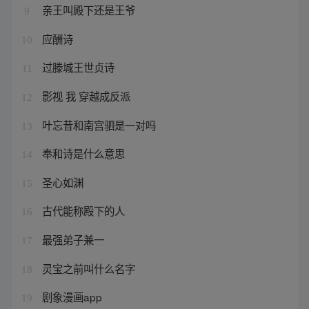
亲王叫殿下还是王爷
9
应酬诗
10
过滕城王世贞诗
11
影视 我 穿越成反派
12
叶忘昔和南宫驷是一对吗
13
奉和诗是什么意思
14
圣心如渊
15
古代能称殿下的人
16
最强弟子兼一
17
灵宝之前叫什么名字
18
剧象漫画app
19