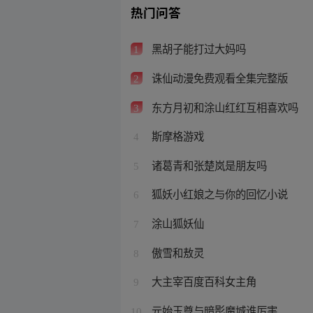
热门问答
黑胡子能打过大妈吗
1
诛仙动漫免费观看全集完整版
2
东方月初和涂山红红互相喜欢吗
3
斯摩格游戏
4
诸葛青和张楚岚是朋友吗
5
狐妖小红娘之与你的回忆小说
6
涂山狐妖仙
7
傲雪和敖灵
8
大主宰百度百科女主角
9
元始玉尊与暗影魔城谁厉害
10