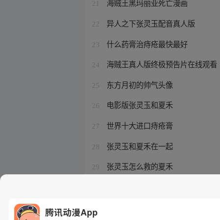
海贼王黑玛丽亚死亡漫画
21
异人之下张灵玉配音真人版
22
什么药膏治痔疮最快最好
23
海贼王真人版终极预告片在线观看
24
东方月初的帅气头像
25
电影版张灵玉和夏禾
26
世界十大进口痔疮膏
27
张灵玉和夏禾在一起
28
张灵玉怎么救的夏禾
29
一人之下这本书
30
腾讯动漫App