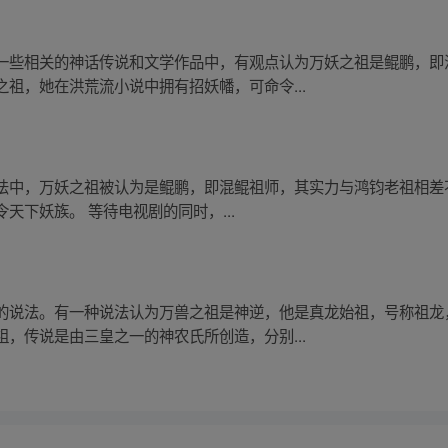
一些相关的神话传说和文学作品中，有观点认为万妖之祖是鲲鹏，即
祖，她在洪荒流小说中拥有招妖幡，可命令...
法中，万妖之祖被认为是鲲鹏，即混鲲祖师，其实力与鸿钧老祖相差
天下妖族。 等待电视剧的同时，...
的说法。有一种说法认为万兽之祖是神逆，他是真龙始祖，号称祖龙
，传说是由三皇之一的神农氏所创造，分别...