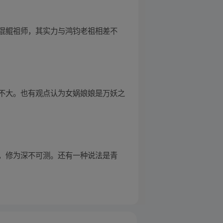
混鲲祖师，其实力与鸿钧老祖相差不
不大。也有观点认为女娲娘娘是万妖之
，修为深不可测。还有一种说法是青