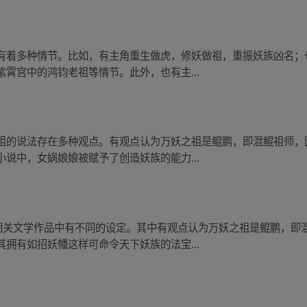
有着多种情节。比如，有主角重生做虎，修妖做祖，重振妖族凶名；
霄宫中的鸿钧老祖等情节。此外，也有主...
祖的说法存在多种观点。有观点认为万妖之祖是鲲鹏，即混鲲祖师，
说中，女娲娘娘被赋予了创造妖族的能力...
和相关文学作品中有不同的设定。其中有观点认为万妖之祖是鲲鹏，即
拥有如招妖幡这样可命令天下妖族的法宝...