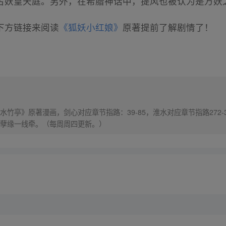
古妖皇天庭。另外，在希腊神话中，提风也被认为是万妖
下方链接来阅读
《狐妖小红娘》
原著提前了解剧情了！
竹亭》原著漫画，剑心对应章节指路：39-85，淮水对应章节指路272-
孽缘一线牵。（每周周四更新。）