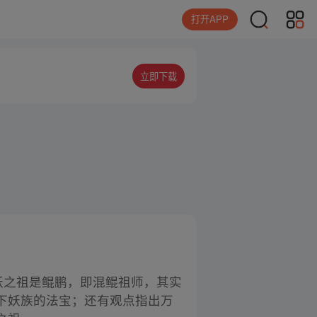
打开APP
立即下载
妖之祖是鲲鹏，即混鲲祖师，其实
下妖族的法宝；还有观点指出万