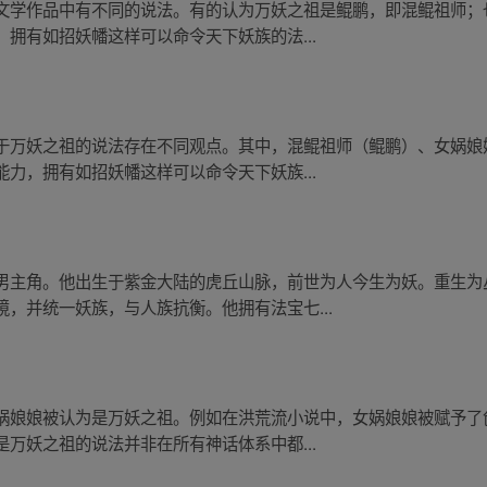
文学作品中有不同的说法。有的认为万妖之祖是鲲鹏，即混鲲祖师；
拥有如招妖幡这样可以命令天下妖族的法...
于万妖之祖的说法存在不同观点。其中，混鲲祖师（鲲鹏）、女娲娘
力，拥有如招妖幡这样可以命令天下妖族...
男主角。他出生于紫金大陆的虎丘山脉，前世为人今生为妖。重生为
，并统一妖族，与人族抗衡。他拥有法宝七...
娲娘娘被认为是万妖之祖。例如在洪荒流小说中，女娲娘娘被赋予了
万妖之祖的说法并非在所有神话体系中都...