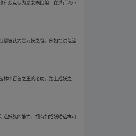
也有观点认为是女娲娘娘，在洪荒流小
娘都被认为是万妖之祖。例如在洪荒流
丛林中百兽之王的老虎，踏上成妖之
创造妖族的能力，拥有如招妖幡这样可