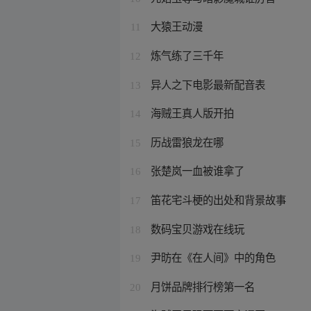
大猿王动漫
11
炼气练了三千年
12
异人之下电影最新配音表
13
海贼王真人版开拍
14
历战雷狼龙在哪
15
张楚岚一血被谁拿了
16
笛花宅斗梗的出处和背景故事
17
数码宝贝游戏在线玩
18
尹昉在《在人间》中的角色
19
月饼品牌排行榜第一名
20