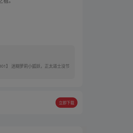
之祖。
301】 迷糊萝莉小狐妖，正太道士没节
立即下载