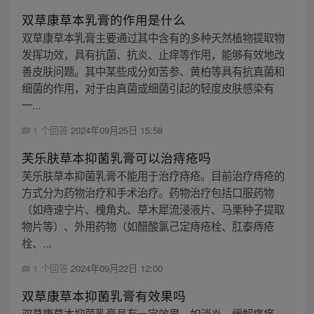
双草康草本乳膏的作用是什么
双草康草本乳膏主要通过其中含有的多种天然植物提取物
发挥功效，具有抗菌、抗炎、止痒等作用，能够有效地改
善皮肤问题。其中某些成分如苦参、黄柏等具有抗真菌和
细菌的作用，对于由真菌或细菌引起的轻度皮肤感染有
一...
1 个回答
2024年09月25日 15:58
芙乐肤草本抑菌乳膏可以治痔疮吗
芙乐肤草本抑菌乳膏不能用于治疗痔疮。目前治疗痔疮的
方式分为药物治疗和手术治疗。药物治疗包括口服药物
（如痔速宁片、槐角丸、草木犀流浸液片、马栗种子提取
物片等）、外用药物（如醋酸氯己定痔疮栓、肛泰痔疮
栓、...
1 个回答
2024年09月22日 12:00
双草康草本抑菌乳膏有效果吗
双草康草本抑菌乳膏具有一定效果，如消炎、缓解瘙痒、