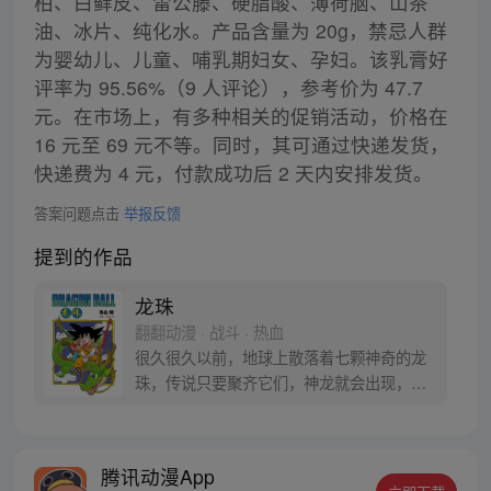
柏、白藓皮、雷公藤、硬脂酸、薄荷脑、山茶
油、冰片、纯化水。产品含量为 20g，禁忌人群
为婴幼儿、儿童、哺乳期妇女、孕妇。该乳膏好
评率为 95.56%（9 人评论），参考价为 47.7
元。在市场上，有多种相关的促销活动，价格在
16 元至 69 元不等。同时，其可通过快递发货，
快递费为 4 元，付款成功后 2 天内安排发货。
答案问题点击
举报反馈
提到的作品
龙珠
翻翻动漫 · 战斗 · 热血
很久很久以前，地球上散落着七颗神奇的龙
珠，传说只要聚齐它们，神龙就会出现，并
可以为人实现一个愿望。为了寻找龙珠，布
尔玛和孙悟空踏上了奇妙的寻珠之旅……
腾讯动漫App