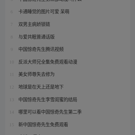
卡通睡觉的图片可爱 呆萌
6
双男主病娇锁链
7
与爱共眠普通话版
8
中国惊奇先生腾讯视频
9
反派大师兄全集免费观看动漫
10
美女师尊失去修为
11
地球是在天上还是地下
12
中国惊奇先生李雪闺蜜的结局
13
哪里可以看中国惊奇先生第二季
14
新中国惊奇先生免费观看
15