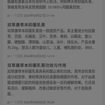
能藏有激素且未在说明书上标注。例如神夫草抑菌乳膏，
曾被发现含有皮质类固醇（0.065%丙酸氯倍他...
1 个回答
2024年09月27日 21:44
双草康草本抑菌乳膏
双草康草本抑菌乳膏是一款国货产品。其主要成分包括紫
草、百部、石榴皮、艾叶、苦参、黄柏、白藓皮、雷公
藤、硬脂酸、薄荷脑、山茶油、冰片、纯化水。产品含量
为 20g，禁忌人群为婴幼儿、儿童、哺乳期妇女、孕妇...
1 个回答
2024年09月26日 14:10
双草康草本抑菌乳膏功效与作用
双草康草本抑菌乳膏具有抑菌止痒的功效。其所含的某些
成分如苦参、黄柏等具有抗真菌和细菌的作用，对于由真
菌或细菌引起的轻度皮肤感染有一定的缓解效果。它还具
有消炎、缓解瘙痒、改善过敏症状等作用，对于皮肤表
面...
1 个回答
2024年09月26日 05:06