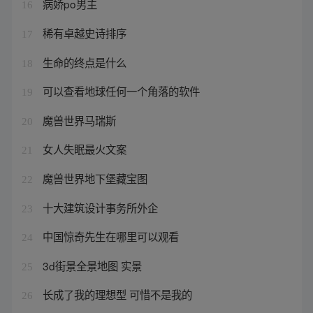
病娇po男主
16
稀有卓越史诗排序
17
生命的终点是什么
18
可以查看地球任何一个角落的软件
19
魔兽世界马瑞斯
20
女人失眠最火文案
21
魔兽世界地下堡藏宝图
22
十大建筑设计事务所外企
23
中国惊奇先生在哪里可以观看
24
3d街景全景地图 实景
25
长成了我的理想型 可惜不是我的
26