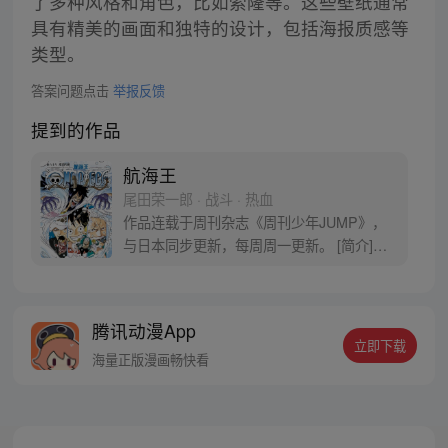
了多种风格和角色，比如索隆等。这些壁纸通常
具有精美的画面和独特的设计，包括海报质感等
类型。
答案问题点击
举报反馈
提到的作品
航海王
尾田荣一郎 · 战斗 · 热血
作品连载于周刊杂志《周刊少年JUMP》，
与日本同步更新，每周周一更新。 [简介]有
一个梦想成为海盗的少年叫路飞，他因误
食“恶魔果实”而成为了橡皮人，在获得超人
能力的同时付出了一辈子无法游泳的代价。
腾讯动漫App
十年后，路飞为实现与因救他而断臂的杰克
立即下载
斯的约定而出海，开始了以成为海盗王为目
海量正版漫画畅快看
标的伟大的冒险旅程！