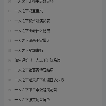
一人之下无根生是好是坏
10
一人之下冯宝宝文
11
一人之下柳妍妍演员表
12
一人之下田老什么秘密
13
一人之下漫画王家覆灭
14
一人之下星耀毒奶
15
如何评价《一人之下》陈朵篇
16
一人之下诸葛青傅蓉结局
17
一人之下老天师下山漫画多少章
18
一人之下第三季张楚岚配音
19
一人之下张杰配音角色
20